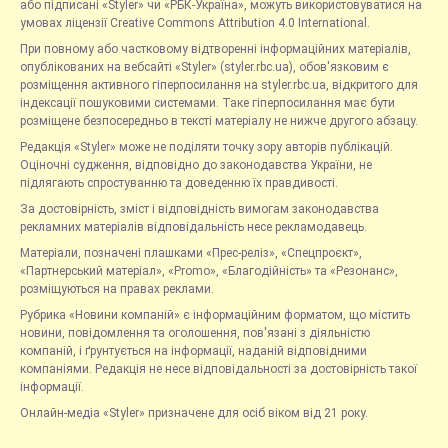
або підписані «Styler» чи «РБК-Україна», можуть використовуватися на
умовах ліцензії Creative Commons Attribution 4.0 International.
При повному або частковому відтворенні інформаційних матеріалів,
опублікованих на вебсайті «Styler» (styler.rbc.ua), обов'язковим є
розміщення активного гіперпосилання на styler.rbc.ua, відкритого для
індексації пошуковими системами. Таке гіперпосилання має бути
розміщене безпосередньо в тексті матеріалу не нижче другого абзацу.
Редакція «Styler» може не поділяти точку зору авторів публікацій.
Оціночні судження, відповідно до законодавства України, не
підлягають спростуванню та доведенню їх правдивості.
За достовірність, зміст і відповідність вимогам законодавства
рекламних матеріалів відповідальність несе рекламодавець.
Матеріали, позначені плашками «Прес-реліз», «Спецпроєкт»,
«Партнерський матеріал», «Promo», «Благодійність» та «Резонанс»,
розміщуються на правах реклами.
Рубрика «Новини компаній» є інформаційним форматом, що містить
новини, повідомлення та оголошення, пов'язані з діяльністю
компаній, і ґрунтується на інформації, наданій відповідними
компаніями. Редакція не несе відповідальності за достовірність такої
інформації.
Онлайн-медіа «Styler» призначене для осіб віком від 21 року.