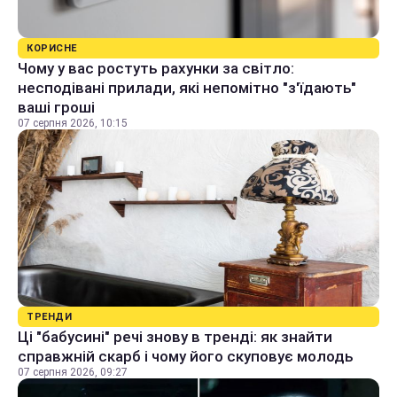
КОРИСНЕ
Чому у вас ростуть рахунки за світло:
несподівані прилади, які непомітно "з'їдають"
ваші гроші
07 серпня 2026, 10:15
ТРЕНДИ
Ці "бабусині" речі знову в тренді: як знайти
справжній скарб і чому його скуповує молодь
07 серпня 2026, 09:27