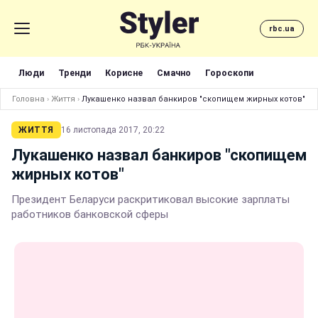
rbc.ua
Люди
Тренди
Корисне
Смачно
Гороскопи
Головна
›
Життя
›
Лукашенко назвал банкиров "скопищем жирных котов"
ЖИТТЯ
16 листопада 2017, 20:22
Лукашенко назвал банкиров "скопищем
жирных котов"
Президент Беларуси раскритиковал высокие зарплаты
работников банковской сферы