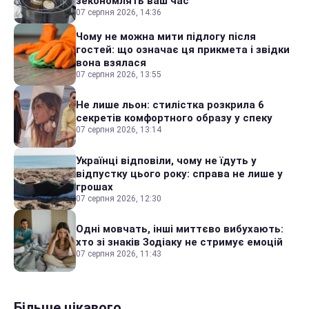
зекономлять ваш час
07 серпня 2026, 14:36
Чому не можна мити підлогу після
гостей: що означає ця прикмета і звідки
вона взялася
07 серпня 2026, 13:55
Не лише льон: стилістка розкрила 6
секретів комфортного образу у спеку
07 серпня 2026, 13:14
Українці відповіли, чому не їдуть у
відпустку цього року: справа не лише у
грошах
07 серпня 2026, 12:30
Одні мовчать, інші миттєво вибухають:
хто зі знаків Зодіаку не стримує емоцій
07 серпня 2026, 11:43
Більше цікавого