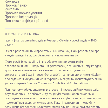
Команда
Про компанію
Реклама
Правила користування
Правова інформація
Політика конфіденційності
© 2026 LLC «UBT MEDIA»
Ідентифікатор онлайн-медіа в Реєстрі суб’єктів у сфері медіа — R40-
05347
Styler є розважальним проєктом «РБК-Україна», який розповідає про
людей, тренди і все, що цікаво читати поза новинами.
Фотографії, ілюстрації та інші зображення належать їхнім
правовласникам. Використання фотографій, позначених Getty Images,
допускається виключно за наявності письмового дозволу
фотоагентства Getty Images. Фотографії, позначені логотипом «Styler»
або підписані «Styler» чи «РБК-Україна», можуть використовуватися на
умовах ліцензії Creative Commons Attribution 4.0 International.
При повному або частковому відтворенні інформаційних матеріалів,
опублікованих на вебсайті «Styler» (styler.rbc.ua), обов'язковим є
розміщення активного гіперпосилання на styler.rbc.ua, відкритого для
індексації пошуковими системами. Таке гіперпосилання має бути
розміщене безпосередньо в тексті матеріалу не нижче другого абзацу.