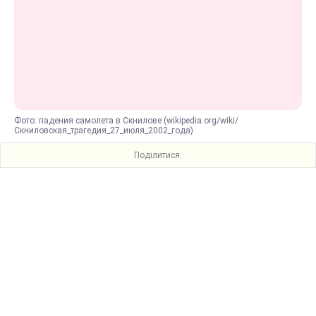
Фото: падения самолета в Скнилове (wikipedia.org/wiki/
Скниловская_трагедия_27_июля_2002_года)
Поділитися: