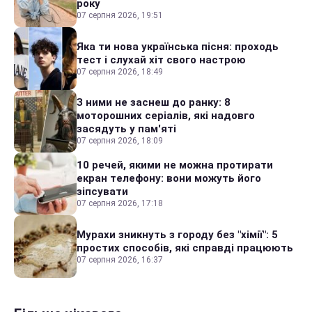
року
07 серпня 2026, 19:51
Яка ти нова українська пісня: проходь
тест і слухай хіт свого настрою
07 серпня 2026, 18:49
З ними не заснеш до ранку: 8
моторошних серіалів, які надовго
засядуть у пам'яті
07 серпня 2026, 18:09
10 речей, якими не можна протирати
екран телефону: вони можуть його
зіпсувати
07 серпня 2026, 17:18
Мурахи зникнуть з городу без "хімії": 5
простих способів, які справді працюють
07 серпня 2026, 16:37