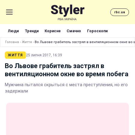
rbc.ua
Люди
Тренди
Корисне
Смачно
Гороскопи
Головна
›
Життя
›
Во Львове грабитель застрял в вентиляционном окне во 
ЖИТТЯ
25 липня 2017, 16:39
Во Львове грабитель застрял в
вентиляционном окне во время побега
Мужчина пытался скрыться с места преступления, но его
задержали