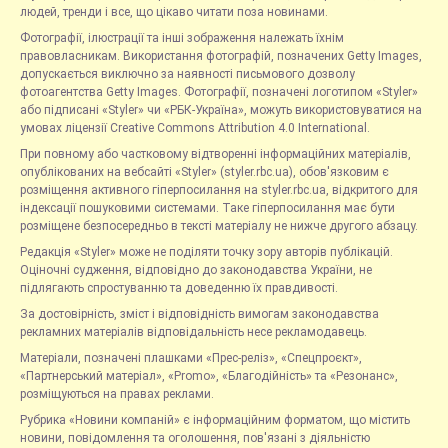
людей, тренди і все, що цікаво читати поза новинами.
Фотографії, ілюстрації та інші зображення належать їхнім
правовласникам. Використання фотографій, позначених Getty Images,
допускається виключно за наявності письмового дозволу
фотоагентства Getty Images. Фотографії, позначені логотипом «Styler»
або підписані «Styler» чи «РБК-Україна», можуть використовуватися на
умовах ліцензії Creative Commons Attribution 4.0 International.
При повному або частковому відтворенні інформаційних матеріалів,
опублікованих на вебсайті «Styler» (styler.rbc.ua), обов'язковим є
розміщення активного гіперпосилання на styler.rbc.ua, відкритого для
індексації пошуковими системами. Таке гіперпосилання має бути
розміщене безпосередньо в тексті матеріалу не нижче другого абзацу.
Редакція «Styler» може не поділяти точку зору авторів публікацій.
Оціночні судження, відповідно до законодавства України, не
підлягають спростуванню та доведенню їх правдивості.
За достовірність, зміст і відповідність вимогам законодавства
рекламних матеріалів відповідальність несе рекламодавець.
Матеріали, позначені плашками «Прес-реліз», «Спецпроєкт»,
«Партнерський матеріал», «Promo», «Благодійність» та «Резонанс»,
розміщуються на правах реклами.
Рубрика «Новини компаній» є інформаційним форматом, що містить
новини, повідомлення та оголошення, пов'язані з діяльністю