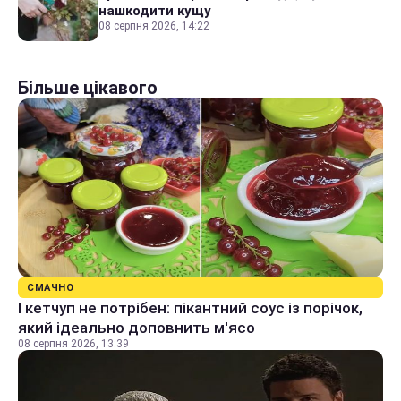
нашкодити кущу
08 серпня 2026, 14:22
Більше цікавого
СМАЧНО
І кетчуп не потрібен: пікантний соус із порічок,
який ідеально доповнить м'ясо
08 серпня 2026, 13:39