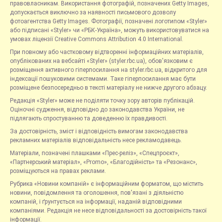
правовласникам. Використання фотографій, позначених Getty Images,
допускається виключно за наявності письмового дозволу
фотоагентства Getty Images. Фотографії, позначені логотипом «Styler»
або підписані «Styler» чи «РБК-Україна», можуть використовуватися на
умовах ліцензії Creative Commons Attribution 4.0 International.
При повному або частковому відтворенні інформаційних матеріалів,
опублікованих на вебсайті «Styler» (styler.rbc.ua), обов'язковим є
розміщення активного гіперпосилання на styler.rbc.ua, відкритого для
індексації пошуковими системами. Таке гіперпосилання має бути
розміщене безпосередньо в тексті матеріалу не нижче другого абзацу.
Редакція «Styler» може не поділяти точку зору авторів публікацій.
Оціночні судження, відповідно до законодавства України, не
підлягають спростуванню та доведенню їх правдивості.
За достовірність, зміст і відповідність вимогам законодавства
рекламних матеріалів відповідальність несе рекламодавець.
Матеріали, позначені плашками «Прес-реліз», «Спецпроєкт»,
«Партнерський матеріал», «Promo», «Благодійність» та «Резонанс»,
розміщуються на правах реклами.
Рубрика «Новини компаній» є інформаційним форматом, що містить
новини, повідомлення та оголошення, пов'язані з діяльністю
компаній, і ґрунтується на інформації, наданій відповідними
компаніями. Редакція не несе відповідальності за достовірність такої
інформації.