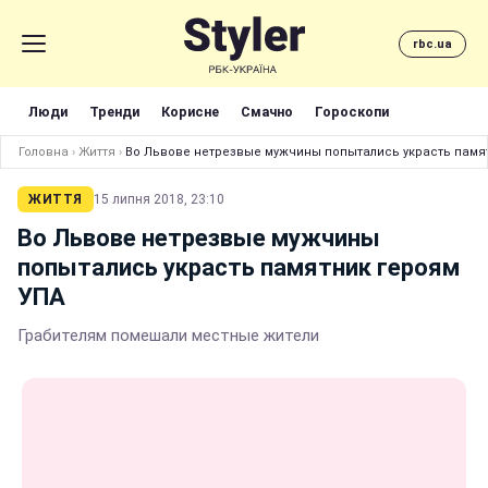
rbc.ua
Люди
Тренди
Корисне
Смачно
Гороскопи
Головна
›
Життя
›
Во Львове нетрезвые мужчины попытались украсть памя
ЖИТТЯ
15 липня 2018, 23:10
Во Львове нетрезвые мужчины
попытались украсть памятник героям
УПА
Грабителям помешали местные жители