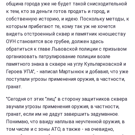
община города уже не будет такой снисходительной
к тем, кто за деньги готов продать и город, и
собственную историю, и идею. Поскольку методы, к
которым прибегают те, кому так уж не хочется
видеть отстроенный сквер и памятник юношеству
ОУН становятся все грубее, должен здесь
обратиться к главе Львовской полиции с призывом
организовать патрулирование полиции возле
памятного знака в сквере на углу Кульпарковской и
Героев УПА", - написал Мартынюк и добавил, что уже
поступали угрозы применения оружия, в частности,
гранат.
"Сегодня от этих "лиц" в сторону защитников сквера
звучали угрозы применения оружия, в частности,
гранат, если им не дадут завершить задуманное.
Понимаю, что ввиду наплыва неучтенной оружия, в
том числе и с зоны АТО, а также - на очевидно,