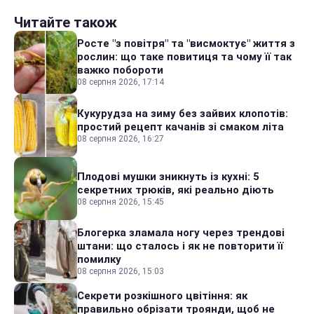
Читайте також
Росте "з повітря" та "висмоктує" життя з
рослин: що таке повитиця та чому її так
важко побороти
08 серпня 2026, 17:14
Кукурудза на зиму без зайвих клопотів:
простий рецепт качанів зі смаком літа
08 серпня 2026, 16:27
Плодові мушки зникнуть із кухні: 5
секретних трюків, які реально діють
08 серпня 2026, 15:45
Блогерка зламала ногу через трендові
штани: що сталось і як не повторити її
помилку
08 серпня 2026, 15:03
Секрети розкішного цвітіння: як
правильно обрізати троянди, щоб не