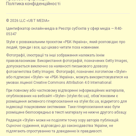
Політика конфіденційності
© 2026 LLC «UBT MEDIA»
Ідентифікатор онлайн-медіа в Реєстрі суб’єктів у сфері медіа — R40-
05347
Styler є розважальним проєктом «РБК-Україна», який розповідає про
людей, тренди і все, що цікаво читати поза новинами.
Фотографії, ілюстрації та інші зображення належать їхнім
правовласникам. Використання фотографій, позначених Getty Images,
допускається виключно за наявності письмового дозволу
фотоагентства Getty Images. Фотографії, позначені логотипом «Styler»
або підписані «Styler» чи «РБК-Україна», можуть використовуватися на
умовах ліцензії Creative Commons Attribution 4.0 International.
При повному або частковому відтворенні інформаційних матеріалів,
опублікованих на вебсайті «Styler» (styler.rbc.ua), обов'язковим є
розміщення активного гіперпосилання на styler.rbc.ua, відкритого для
індексації пошуковими системами. Таке гіперпосилання має бути
розміщене безпосередньо в тексті матеріалу не нижче другого абзацу.
Редакція «Styler» може не поділяти точку зору авторів публікацій.
Оціночні судження, відповідно до законодавства України, не
підлягають спростуванню та доведенню їх правдивості.