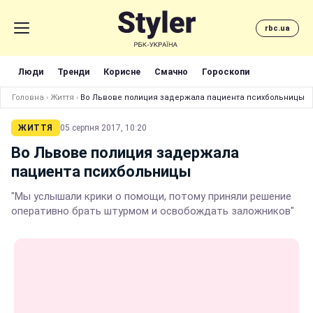
rbc.ua
Люди
Тренди
Корисне
Смачно
Гороскопи
Головна
›
Життя
›
Во Львове полиция задержала пациента психбольницы
ЖИТТЯ
05 серпня 2017, 10:20
Во Львове полиция задержала
пациента психбольницы
"Мы услышали крики о помощи, потому приняли решение
оперативно брать штурмом и освобождать заложников"