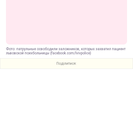
Фото: патрульные освободили заложников, которых захватил пациент
львовской психбольницы (facebook.com/lvivpolice)
Поділитися: