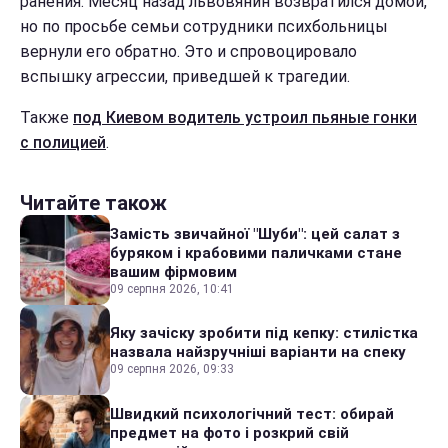
ранения. Месяц назад львовянин возвратился домой,
но по просьбе семьи сотрудники психбольницы
вернули его обратно. Это и спровоцировало
вспышку агрессии, приведшей к трагедии.
Также
под Киевом водитель устроил пьяные гонки
с полицией
.
Читайте також
Замість звичайної "Шуби": цей салат з
буряком і крабовими паличками стане
вашим фірмовим
09 серпня 2026, 10:41
Яку зачіску зробити під кепку: стилістка
назвала найзручніші варіанти на спеку
09 серпня 2026, 09:33
Швидкий психологічний тест: обирай
предмет на фото і розкрий свій