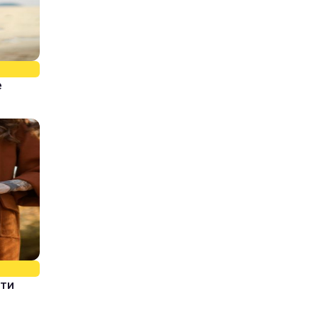
е
ати