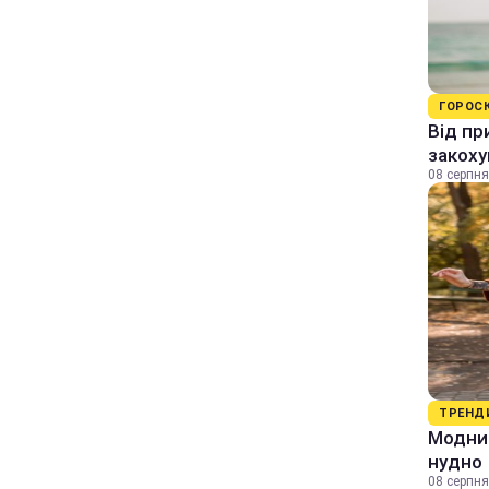
ГОРОС
Від пр
закоху
08 серпня
ТРЕНД
Модний
нудно
08 серпня