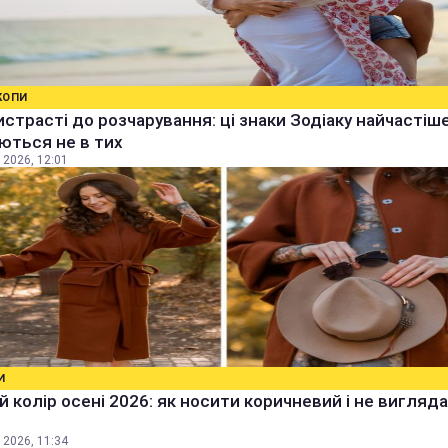
КОПИ
истрасті до розчарування: ці знаки Зодіаку найчастіш
ються не в тих
 2026, 12:01
И
 колір осені 2026: як носити коричневий і не вигляд
 2026, 11:34