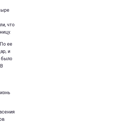
тыре
.
и, что
ницу.
 По ее
ар, и
 было
 В
жизнь
асения
ов