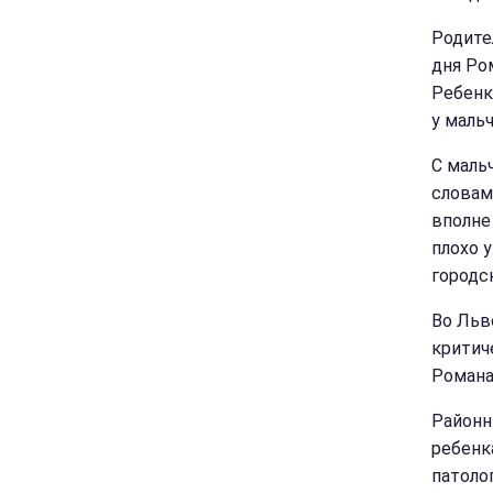
Родите
дня Ро
Ребенк
у маль
С маль
словам,
вполне
плохо 
городс
Во Льв
критич
Романа
Районн
ребенк
патолог