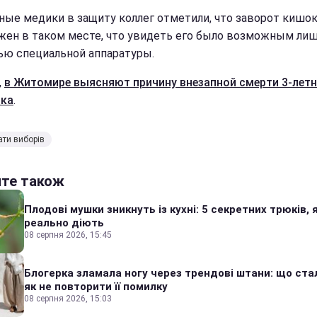
ные медики в защиту коллег отметили, что заворот кишо
жен в таком месте, что увидеть его было возможным лиш
ю специальной аппаратуры.
,
в Житомире выясняют причину внезапной смерти 3-летн
ика
.
ати виборів
йте також
Плодові мушки зникнуть із кухні: 5 секретних трюків, я
реально діють
08 серпня 2026, 15:45
Блогерка зламала ногу через трендові штани: що стал
як не повторити її помилку
08 серпня 2026, 15:03