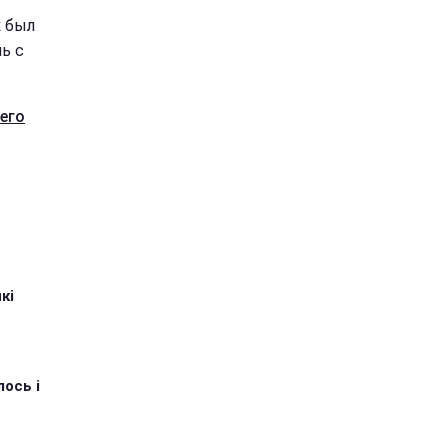
к был
ь с
его
кі
ось і