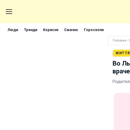
Люди
Тренди
Корисне
Смачно
Гороскопи
Головна
›
ЖИТТЯ
Во Ль
враче
Родител