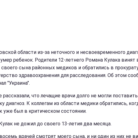
овской области из-за неточного и несвоевременного диаг
 умер ребенок. Родители 12-летнего Романа Кулака винят 
 своего сына районных медиков и обратились в прокурату
ерство здравоохранения для расследования. Об этом соо
ал "Украина".
е рассказали, что лечащие врачи долго не могли поставить
ку диагноз. К коллегам из области медики обратились, ког
к уже был в критическом состоянии.
Кулак не дожил до своего 13-летия два месяца.
 восемь врачей смотрят моего сына, и ни один из них не в