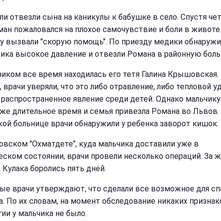
ли отвезли сына на каникулы к бабушке в село. Спустя че
ман пожаловался на плохое самочувствие и боли в животе
у вызвали "скорую помощь". По приезду медики обнаружил
чика высокое давление и отвезли Романа в районную боль
чиком все время находилась его тетя Галина Крышовская.
 врачи уверяли, что это либо отравление, либо тепловой уд
 распространенное явление среди детей. Однако мальчику
уже длительное время и семья привезла Романа во Львов.
кой больнице врачи обнаружили у ребенка заворот кишок.
овском "Охматдете", куда мальчика доставили уже в
еском состоянии, врачи провели несколько операций. За 
 Кулака боролись пять дней.
ые врачи утверждают, что сделали все возможное для сп
а. По их словам, на момент обследование никаких признак
ии у мальчика не было.