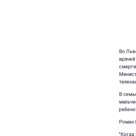
Во Льв
врачей
смерти
Минист
телекан
В семь
мальчи
ребено
Роман 
"Когда