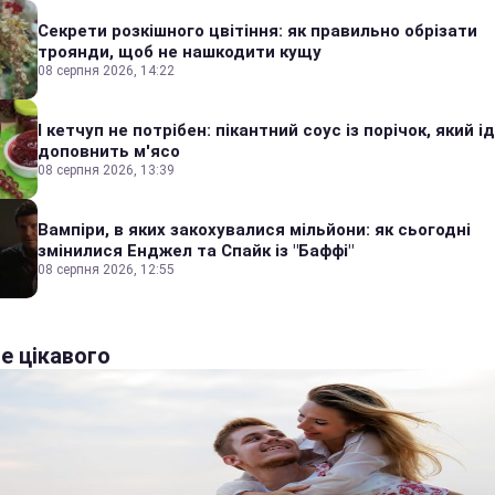
Секрети розкішного цвітіння: як правильно обрізати
троянди, щоб не нашкодити кущу
08 серпня 2026, 14:22
І кетчуп не потрібен: пікантний соус із порічок, який 
доповнить м'ясо
08 серпня 2026, 13:39
Вампіри, в яких закохувалися мільйони: як сьогодні
змінилися Енджел та Спайк із "Баффі"
08 серпня 2026, 12:55
е цікавого