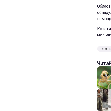
Област
обнару
помощь
Кстати
мальч
Результ
Чита