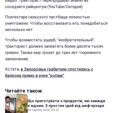
Видео: Тракторист перепродавал землю из
соседнего райцентра (YouTube/Сегодня)
Полгектара сельского пастбища полностью
уничтожено. Чтобы восстановить его, понадобиться
несколько лет.
Чтобы возместить ущерб, "изобретательный"
тракторист должен заплатить более десяти тысяч
гривен. Также ему грозит до трех лет тюремного
заключения.
Кстати,
в Запорожье грабители спустились с
балкона прямо в руки "копам"
.
Читайте також
Що приготувати з продуктів, які завжди
є вдома: 5 простих ідей від шеф-кухаря
08 серпня 2026, 09:32