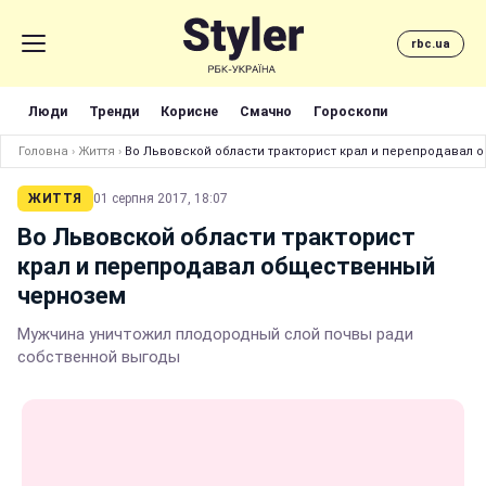
rbc.ua
Люди
Тренди
Корисне
Смачно
Гороскопи
Головна
›
Життя
›
Во Львовской области тракторист крал и перепродавал
ЖИТТЯ
01 серпня 2017, 18:07
Во Львовской области тракторист
крал и перепродавал общественный
чернозем
Мужчина уничтожил плодородный слой почвы ради
собственной выгоды