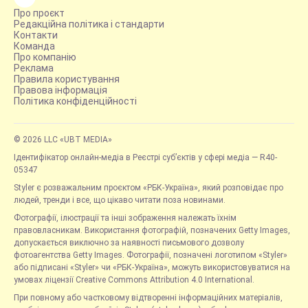
Про проєкт
Редакційна політика і стандарти
Контакти
Команда
Про компанію
Реклама
Правила користування
Правова інформація
Політика конфіденційності
© 2026 LLC «UBT MEDIA»
Ідентифікатор онлайн-медіа в Реєстрі суб’єктів у сфері медіа — R40-
05347
Styler є розважальним проєктом «РБК-Україна», який розповідає про
людей, тренди і все, що цікаво читати поза новинами.
Фотографії, ілюстрації та інші зображення належать їхнім
правовласникам. Використання фотографій, позначених Getty Images,
допускається виключно за наявності письмового дозволу
фотоагентства Getty Images. Фотографії, позначені логотипом «Styler»
або підписані «Styler» чи «РБК-Україна», можуть використовуватися на
умовах ліцензії Creative Commons Attribution 4.0 International.
При повному або частковому відтворенні інформаційних матеріалів,