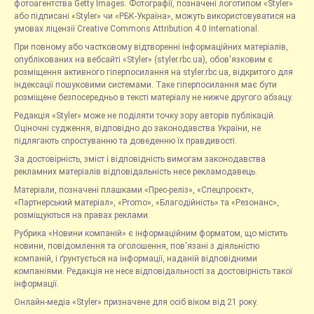
фотоагентства Getty Images. Фотографії, позначені логотипом «Styler»
або підписані «Styler» чи «РБК-Україна», можуть використовуватися на
умовах ліцензії Creative Commons Attribution 4.0 International.
При повному або частковому відтворенні інформаційних матеріалів,
опублікованих на вебсайті «Styler» (styler.rbc.ua), обов'язковим є
розміщення активного гіперпосилання на styler.rbc.ua, відкритого для
індексації пошуковими системами. Таке гіперпосилання має бути
розміщене безпосередньо в тексті матеріалу не нижче другого абзацу.
Редакція «Styler» може не поділяти точку зору авторів публікацій.
Оціночні судження, відповідно до законодавства України, не
підлягають спростуванню та доведенню їх правдивості.
За достовірність, зміст і відповідність вимогам законодавства
рекламних матеріалів відповідальність несе рекламодавець.
Матеріали, позначені плашками «Прес-реліз», «Спецпроєкт»,
«Партнерський матеріал», «Promo», «Благодійність» та «Резонанс»,
розміщуються на правах реклами.
Рубрика «Новини компаній» є інформаційним форматом, що містить
новини, повідомлення та оголошення, пов'язані з діяльністю
компаній, і ґрунтується на інформації, наданій відповідними
компаніями. Редакція не несе відповідальності за достовірність такої
інформації.
Онлайн-медіа «Styler» призначене для осіб віком від 21 року.