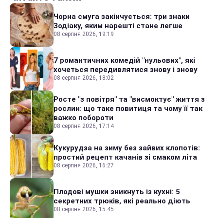
Чорна смуга закінчується: три знаки
Зодіаку, яким нарешті стане легше
08 серпня 2026, 19:19
7 романтичних комедій "нульових", які
хочеться передивлятися знову і знову
08 серпня 2026, 18:02
Росте "з повітря" та "висмоктує" життя з
рослин: що таке повитиця та чому її так
важко побороти
08 серпня 2026, 17:14
Кукурудза на зиму без зайвих клопотів:
простий рецепт качанів зі смаком літа
08 серпня 2026, 16:27
Плодові мушки зникнуть із кухні: 5
секретних трюків, які реально діють
08 серпня 2026, 15:45