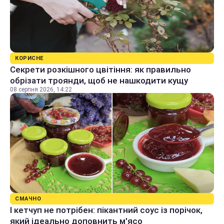
КОРИСНЕ
Секрети розкішного цвітіння: як правильно
обрізати троянди, щоб не нашкодити кущу
08 серпня 2026, 14:22
СМАЧНО
І кетчуп не потрібен: пікантний соус із порічок,
який ідеально доповнить м'ясо