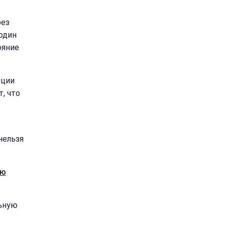
рез
 один
ояние
яции
, что
нельзя
ую
льную