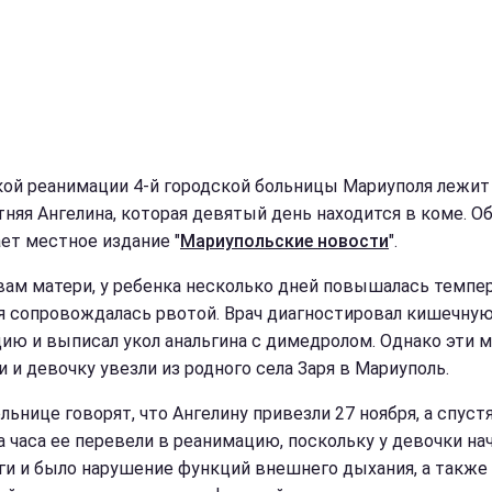
кой реанимации 4-й городской больницы Мариуполя лежит
тняя Ангелина, которая девятый день находится в коме. О
ет местное издание "
Мариупольские новости
".
вам матери, у ребенка несколько дней повышалась темпер
я сопровождалась рвотой. Врач диагностировал кишечну
ию и выписал укол анальгина с димедролом. Однако эти 
и и девочку увезли из родного села Заря в Мариуполь.
льнице говорят, что Ангелину привезли 27 ноября, а спуст
а часа ее перевели в реанимацию, поскольку у девочки на
ги и было нарушение функций внешнего дыхания, а также