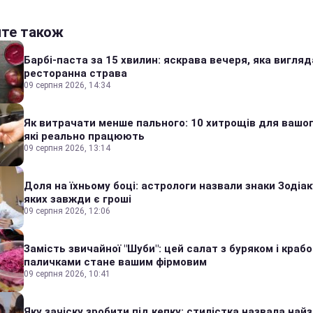
йте також
Барбі-паста за 15 хвилин: яскрава вечеря, яка вигляд
ресторанна страва
09 серпня 2026, 14:34
Як витрачати менше пального: 10 хитрощів для вашог
які реально працюють
09 серпня 2026, 13:14
Доля на їхньому боці: астрологи назвали знаки Зодіаку
яких завжди є гроші
09 серпня 2026, 12:06
Замість звичайної "Шуби": цей салат з буряком і краб
паличками стане вашим фірмовим
09 серпня 2026, 10:41
Яку зачіску зробити під кепку: стилістка назвала найз