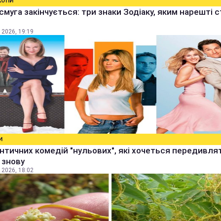
КОПИ
смуга закінчується: три знаки Зодіаку, яким нарешті 
 2026, 19:19
И
нтичних комедій "нульових", які хочеться передивля
і знову
 2026, 18:02