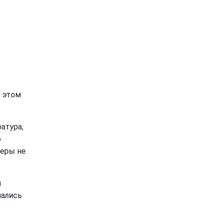
б этом
атура,
ю
меры не
я
чались