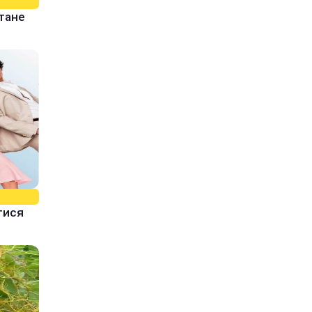
стане
тися