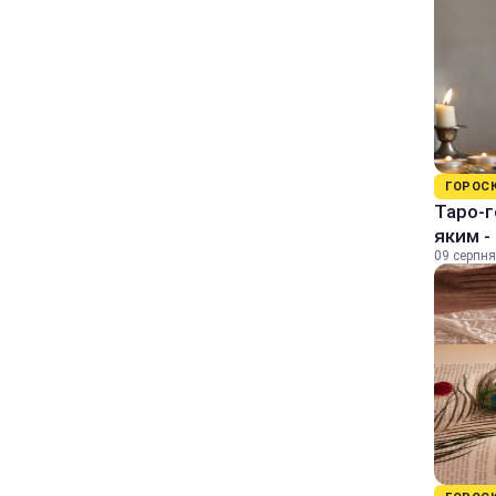
ГОРОС
Таро-г
яким -
09 серпня