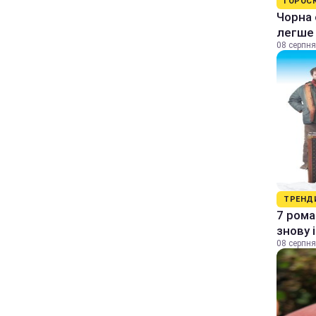
ГОРОС
Чорна 
легше
08 серпня
ТРЕНД
7 рома
знову 
08 серпня