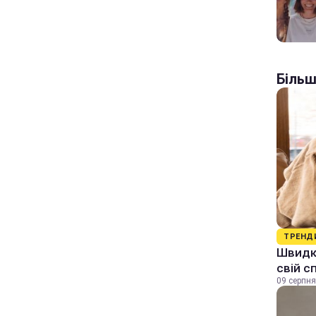
Більш
ТРЕНД
Швидки
свій с
09 серпня