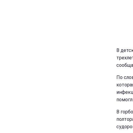
В детс
трехле
сообща
По сло
котора
инфекц
помогл
В горбо
полтор
судоро