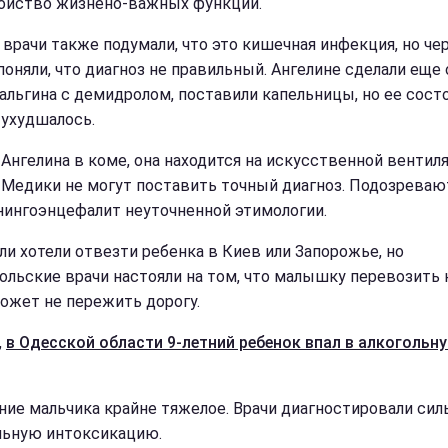
ойство жизнено-важных функций.
 врачи также подумали, что это кишечная инфекция, но че
поняли, что диагноз не правильный. Ангелине сделали еще
нальгина с демидролом, поставили капельницы, но ее сост
 ухудшалось.
 Ангелина в коме, она находится на искусственной вентил
. Медики не могут поставить точный диагноз. Подозревают
нингоэнцефалит неуточненной этимологии.
ли хотели отвезти ребенка в Киев или Запорожье, но
ольские врачи настояли на том, что малышку перевозить 
может не пережить дорогу.
,
в Одесской области 9-летний ребенок впал в алкогольн
ние мальчика крайне тяжелое. Врачи диагностировали си
льную интоксикацию.