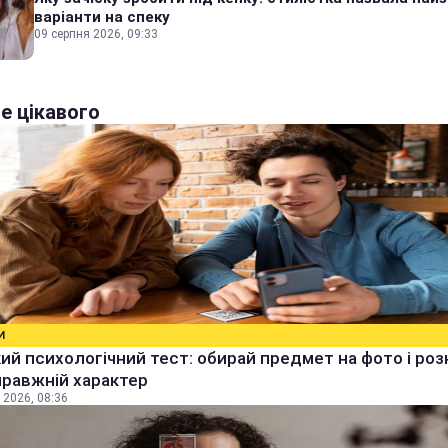
варіанти на спеку
09 серпня 2026, 09:33
е цікавого
И
й психологічний тест: обирай предмет на фото і роз
правжній характер
 2026, 08:36