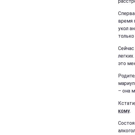
расстр
Сперва
время 
укол а
только
Сейчас
легких
это ме
Родите
мариуп
– она 
Кстати
кому
.
Состоя
алкого