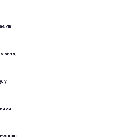
ає як
о авто,
, у
овими
ручніші