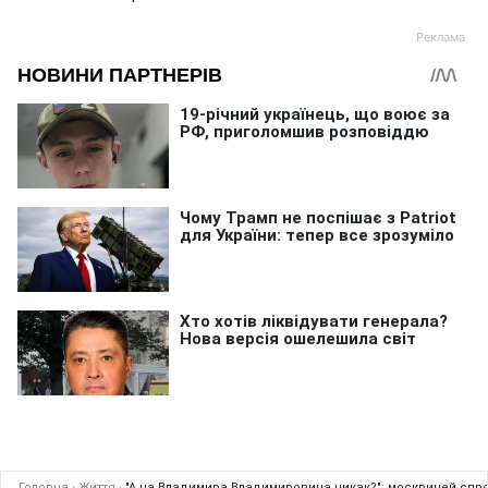
Головна
›
Життя
›
"А на Владимира Владимировича никак?": москвичей спро