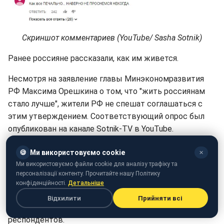
Скриншот комментариев (YouTube/ Sasha Sotnik)
Ранее россияне рассказали, как им живется.
Несмотря на заявление главы Минэкономразвития
РФ Максима Орешкина о том, что "жить россиянам
стало лучше", жители РФ не спешат соглашаться с
этим утверждением. Соответствующий опрос был
опубликован на канале Sotnik-TV в YouTube.
Россияне отметили, что цены на продукты и на жилье
🍪
Ми використовуємо cookie
✕
увеличились, а вот зарплаты в своем большинстве
Ми використовуємо файли cookie для аналізу трафіку та
упали.
персоналізації контенту. Прочитайте нашу Політику
конфіденційності.
Детальніше
"Я не вижу перспектив. Я не верю в перспективы в
Відхилити
Прийняти всі
нашей замечательной стране", - сказал один из
респондентов.