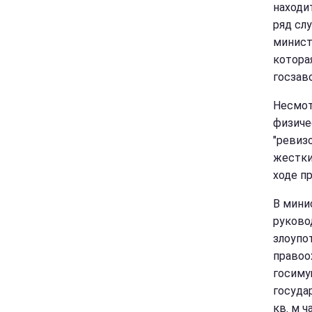
находи
ряд сл
минист
котора
госзаво
Несмот
физиче
"ревиз
жестки
ходе п
В мини
руково
злоупо
правоо
госиму
госуда
кв. м 