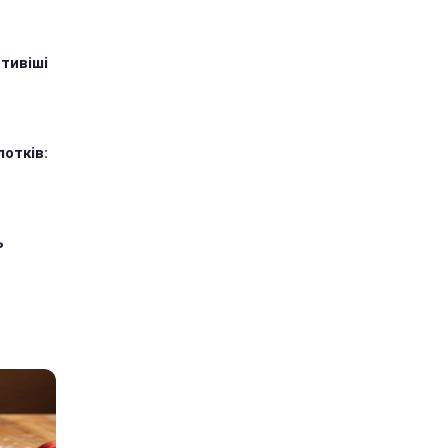
тивіші
лотків:
ь