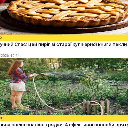
О
учний Спас: цей пиріг зі старої кулінарної книги пекли
 2026, 10:24
НЕ
ьна спека спалює грядки: 4 ефективні способи врят