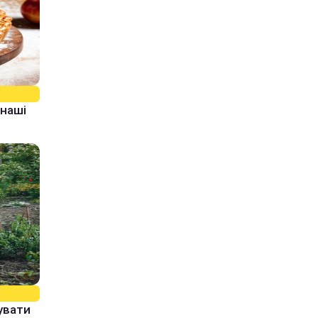
 наші
увати