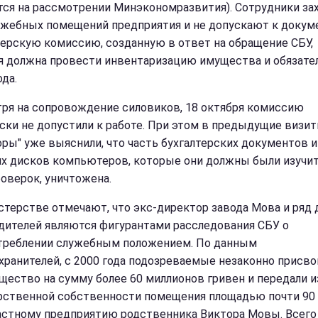
тся на рассмотрении Минэкономразвития). Сотрудники за
ужебных помещений предприятия и не допускают к докум
ерскую комиссию, созданную в ответ на обращение СБУ,
я должна провести инвентаризацию имущества и обязате
да.
ря на сопровождение силовиков, 18 октября комиссию
ски не допустили к работе. При этом в предыдущие визи
оры" уже выяснили, что часть бухгалтерских документов и
х дисков компьютеров, которые они должны были изучит
роверок, уничтожена.
стерстве отмечают, что экс-директор завода Мова и ряд 
дителей являются фигурантами расследования СБУ о
треблении служебным положением. По данным
хранителей, с 2000 года подозреваемые незаконно присво
щество на сумму более 60 миллионов гривен и передали и
рственной собственности помещения площадью почти 90 
частному предприятию родственника Виктора Мовы. Всего