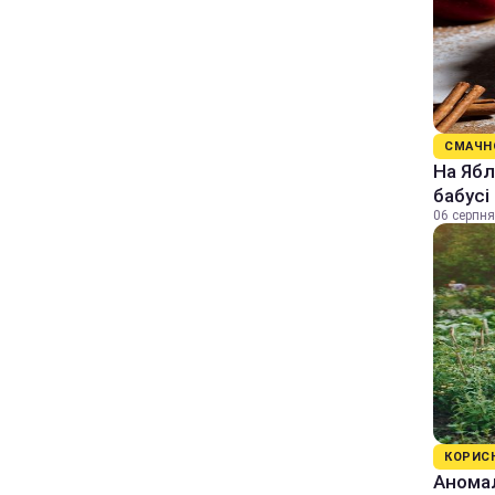
СМАЧН
На Ябл
бабусі
06 серпня
КОРИС
Аномал