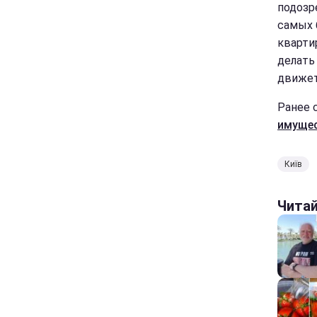
подозр
самых 
кварти
делать
движет"
Ранее 
имуще
Київ
Чита