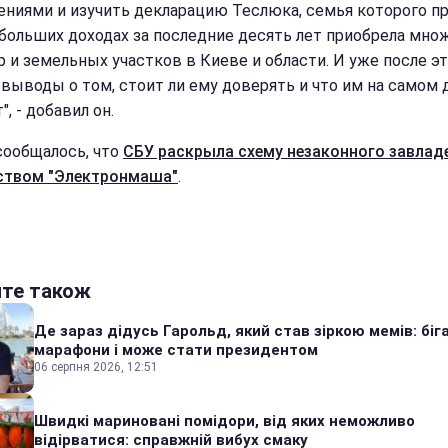
ениями и изучить декларацию Теслюка, семья которого пр
больших доходах за последние десять лет приобрела мно
р и земельных участков в Киеве и области. И уже после э
 выводы о том, стоит ли ему доверять и что им на самом 
, - добавил он.
сообщалось, что
СБУ раскрыла схему незаконного завлад
ством "Электронмаша"
.
йте також
Де зараз дідусь Гарольд, який став зіркою мемів: біг
марафони і може стати президентом
06 серпня 2026, 12:51
Швидкі мариновані помідори, від яких неможливо
відірватися: справжній вибух смаку