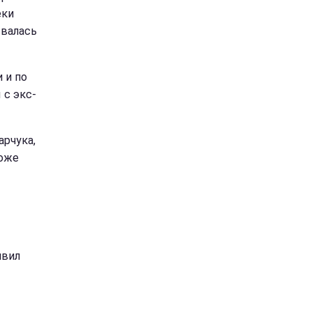
еки
ывалась
 и по
 с экс-
рчука,
тоже
явил