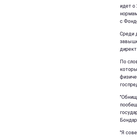
идет о
нормам
с Фонд
Среди 
завыше
директ
По сло
которы
физиче
госпре
"Обнищ
пообещ
госуда
Бондар
"Я сов