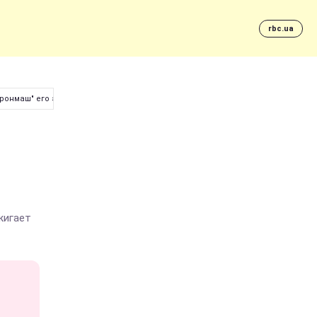
rbc.ua
ронмаш" его экс-руководством
жигает