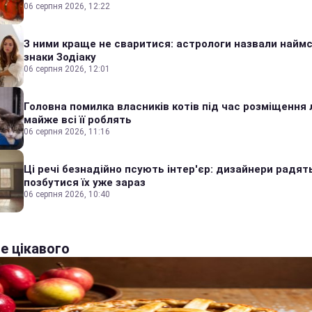
06 серпня 2026, 12:22
З ними краще не сваритися: астрологи назвали наймс
знаки Зодіаку
06 серпня 2026, 12:01
Головна помилка власників котів під час розміщення 
майже всі її роблять
06 серпня 2026, 11:16
Ці речі безнадійно псують інтер'єр: дизайнери радят
позбутися їх уже зараз
06 серпня 2026, 10:40
е цікавого