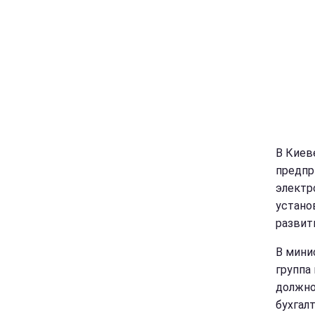
В Киев
предпр
электр
устано
развит
В мини
группа
должно
бухгал