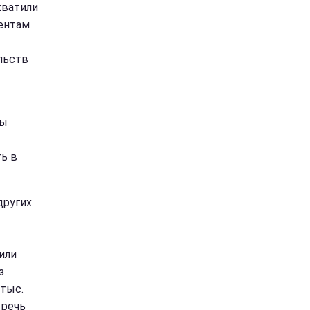
хватили
ентам
льств
ты
ь в
других
или
з
тыс.
 речь