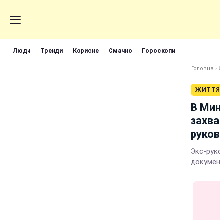
Люди
Тренди
Корисне
Смачно
Гороскопи
Головна
›
ЖИТТЯ
В Мин
захва
руко
Экс-рук
докуме