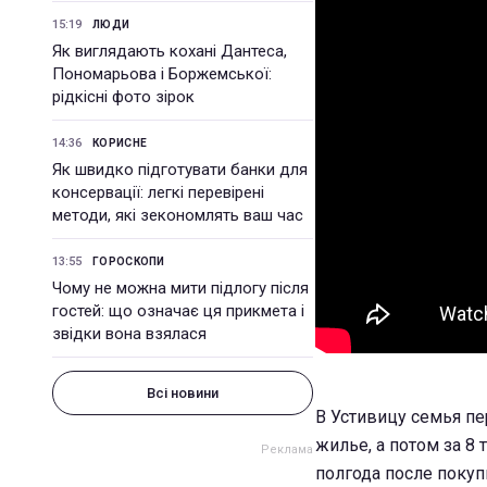
15:19
ЛЮДИ
Як виглядають кохані Дантеса,
Пономарьова і Боржемської:
рідкісні фото зірок
14:36
КОРИСНЕ
Як швидко підготувати банки для
консервації: легкі перевірені
методи, які зекономлять ваш час
13:55
ГОРОСКОПИ
Чому не можна мити підлогу після
гостей: що означає ця прикмета і
звідки вона взялася
Всі новини
В Устивицу семья пе
жилье, а потом за 8
полгода после покуп