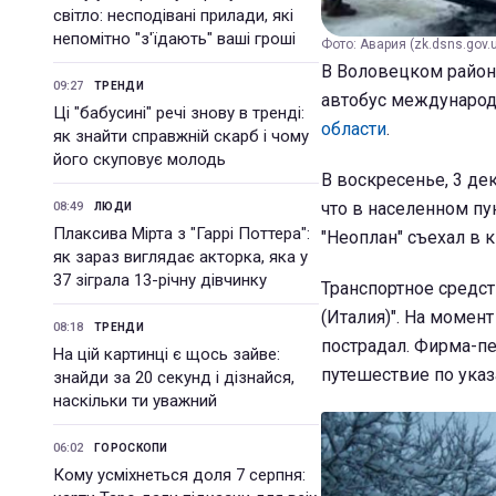
світло: несподівані прилади, які
непомітно "з'їдають" ваші гроші
Фото: Авария (zk.dsns.gov.
В Воловецком район
09:27
ТРЕНДИ
автобус международ
Ці "бабусині" речі знову в тренді:
области
.
як знайти справжній скарб і чому
його скуповує молодь
В воскресенье, 3 де
что в населенном пу
08:49
ЛЮДИ
Плаксива Мірта з "Гаррі Поттера":
"Неоплан" съехал в 
як зараз виглядає акторка, яка у
37 зіграла 13-річну дівчинку
Транспортное средс
(Италия)". На момен
08:18
ТРЕНДИ
пострадал. Фирма-пе
На цій картинці є щось зайве:
путешествие по ука
знайди за 20 секунд і дізнайся,
наскільки ти уважний
06:02
ГОРОСКОПИ
Кому усміхнеться доля 7 серпня: