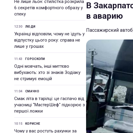
Не лише льон: стилістка розкрила
В Закарпат
6 секретів комфортного образу у
в аварию
спеку
12:30
ЛЮДИ
Пассажирский автоб
Українці відповіли, чому не їдуть у
відпустку цього року: справа не
лише у грошах
11:43
ГОРОСКОПИ
Одні мовчать, інші миттєво
вибухають: хто зі знаків Зодіаку
не стримує емоцій
11:04
СМАЧНО
Смак літа в тарілці: це гаспачо від
учасниці "МастерШеф" підкорює з
першої ложки
10:15
КОРИСНЕ
Чому у вас ростуть рахунки за