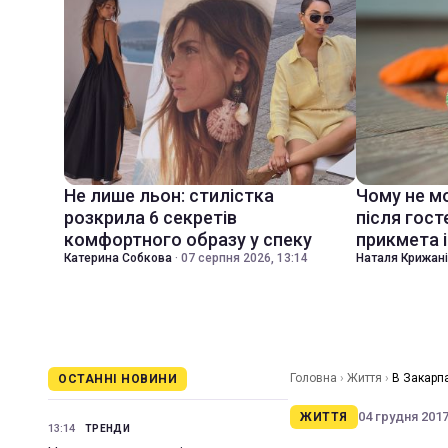
Не лише льон: стилістка
Чому не м
розкрила 6 секретів
після гост
комфортного образу у спеку
прикмета і
Катерина Собкова
·
07 серпня 2026, 13:14
Наталя Крижан
Головна
›
Життя
›
В Закарп
ОСТАННІ НОВИНИ
04 грудня 2017 
ЖИТТЯ
13:14
ТРЕНДИ