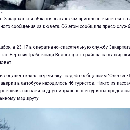
ua)
е Закарпатской области спасателям пришлось вызволять 
ного сообщения из кювета. Об этом сообщила пресс-служ
кабря, в 23:17 в оперативно-спасательную службу Закарпат
нкте Верхняя Грабовница Воловецкого района пассажирски
кювет.
тво осуществляло перевозку людей сообщением "Одесса -
т аварии в автобусе находилось 46 туристов. Никто из пасс
ревозчик направила другой транспорт и туристы продолж
занному маршруту.