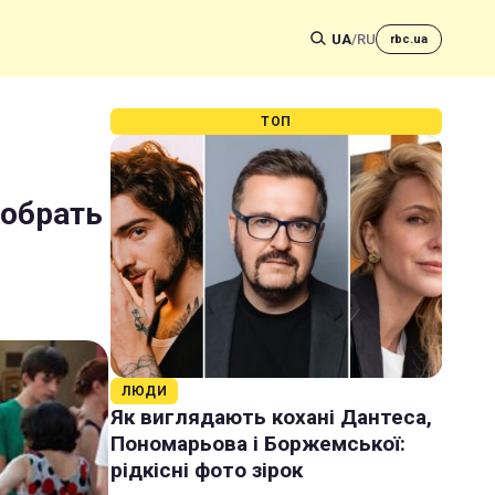
UA
/
RU
rbc.ua
ТОП
тобрать
ЛЮДИ
Як виглядають кохані Дантеса,
Пономарьова і Боржемської:
рідкісні фото зірок