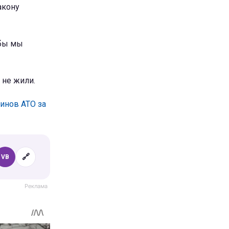
акону
обы мы
 не жили.
инов АТО за
🔗
VB