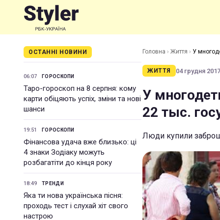
Головна
›
Життя
›
У многод
ОСТАННІ НОВИНИ
04 грудня 2017 
ЖИТТЯ
06:07
ГОРОСКОПИ
Таро-гороскоп на 8 серпня: кому
У многодет
карти обіцяють успіх, зміни та нові
22 тыс. го
шанси
19:51
ГОРОСКОПИ
Люди купили заброш
Фінансова удача вже близько: ці
4 знаки Зодіаку можуть
розбагатіти до кінця року
18:49
ТРЕНДИ
Яка ти нова українська пісня:
проходь тест і слухай хіт свого
настрою