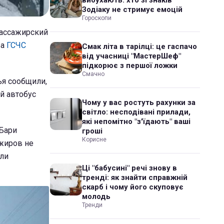
Зодіаку не стримує емоцій
Гороскопи
пассажирский
ба
ГСЧС
Смак літа в тарілці: це гаспачо
від учасниці "МастерШеф"
підкорює з першої ложки
Смачно
ья сообщили,
й автобус
Чому у вас ростуть рахунки за
світло: несподівані прилади,
які непомітно "з'їдають" ваші
 Бари
гроші
Корисне
ажиров не
или
Ці "бабусині" речі знову в
тренді: як знайти справжній
скарб і чому його скуповує
молодь
Тренди