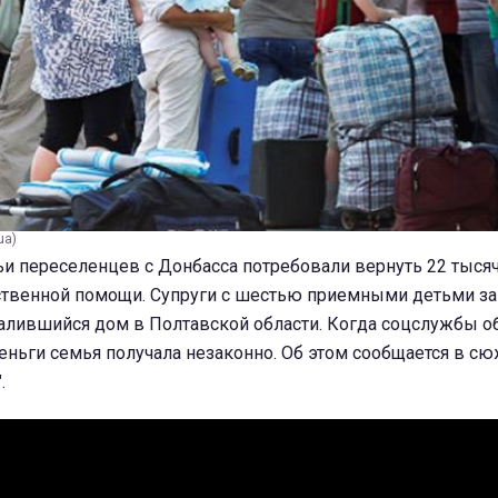
ua)
ьи переселенцев с Донбасса потребовали вернуть 22 тыся
ственной помощи. Супруги с шестью приемными детьми за
алившийся дом в Полтавской области. Когда соцслужбы о
 деньги семья получала незаконно. Об этом сообщается в сю
.