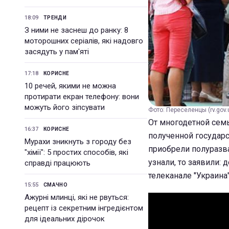
18:09
ТРЕНДИ
З ними не заснеш до ранку: 8
моторошних серіалів, які надовго
засядуть у пам'яті
17:18
КОРИСНЕ
10 речей, якими не можна
протирати екран телефону: вони
можуть його зіпсувати
Фото: Переселенцы (rv.gov.
От многодетной сем
16:37
КОРИСНЕ
полученной государ
Мурахи зникнуть з городу без
приобрели полуразв
"хімії": 5 простих способів, які
узнали, то заявили:
справді працюють
телеканале "Украина"
15:55
СМАЧНО
Ажурні млинці, які не рвуться:
рецепт із секретним інгредієнтом
для ідеальних дірочок