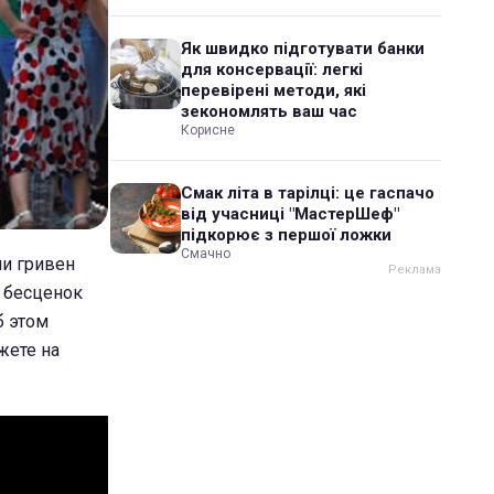
Як швидко підготувати банки
для консервації: легкі
перевірені методи, які
зекономлять ваш час
Корисне
Смак літа в тарілці: це гаспачо
від учасниці "МастерШеф"
підкорює з першої ложки
Смачно
чи гривен
 бесценок
б этом
жете на