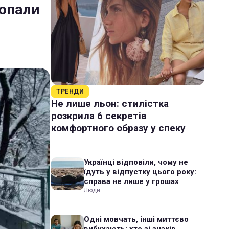
попали
ТРЕНДИ
Не лише льон: стилістка
розкрила 6 секретів
комфортного образу у спеку
Українці відповіли, чому не
їдуть у відпустку цього року:
справа не лише у грошах
Люди
Одні мовчать, інші миттєво
вибухають: хто зі знаків