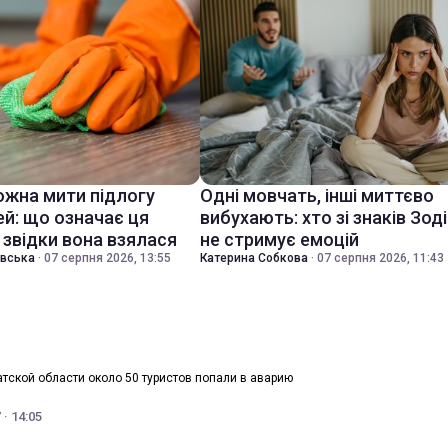
ожна мити підлогу
Одні мовчать, інші миттєво
ей: що означає ця
вибухають: хто зі знаків Зод
 звідки вона взялася
не стримує емоцій
івська
·
07 серпня 2026, 13:55
Катерина Собкова
·
07 серпня 2026, 11:43
атской области около 50 туристов попали в аварию
· 14:05