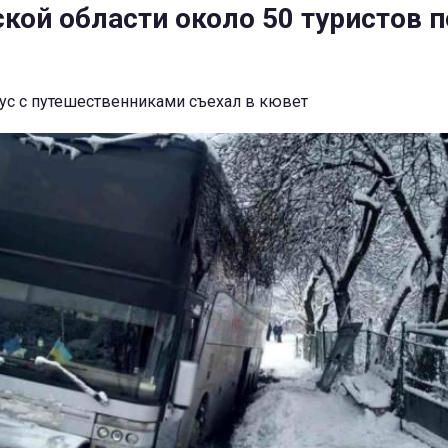
ской области около 50 туристов 
ус с путешественниками съехал в кювет