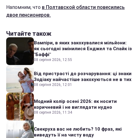
Напомним, что
в Полтавской области повесились
двое пенсионеров.
Читайте також
Вампіри, в яких закохувалися мільйони:
як сьогодні змінилися Енджел та Спайк із
"Баффі"
08 серпня 2026, 12:55
Від пристрасті до розчарування: ці знаки
Зодіаку найчастіше закохуються не в тих
08 серпня 2026, 12:01
Модний колір осені 2026: як носити
коричневий і не виглядати нудно
08 серпня 2026, 11:34
Свекруха вас не любить? 10 фраз, які
виведуть її на чисту воду