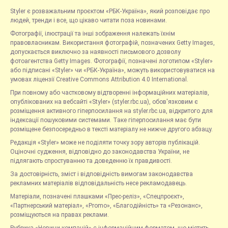
Styler є розважальним проєктом «РБК-Україна», який розповідає про
людей, тренди і все, що цікаво читати поза новинами.
Фотографії, ілюстрації та інші зображення належать їхнім
правовласникам. Використання фотографій, позначених Getty Images,
допускається виключно за наявності письмового дозволу
фотоагентства Getty Images. Фотографії, позначені логотипом «Styler»
або підписані «Styler» чи «РБК-Україна», можуть використовуватися на
умовах ліцензії Creative Commons Attribution 4.0 International.
При повному або частковому відтворенні інформаційних матеріалів,
опублікованих на вебсайті «Styler» (styler.rbc.ua), обов'язковим є
розміщення активного гіперпосилання на styler.rbc.ua, відкритого для
індексації пошуковими системами. Таке гіперпосилання має бути
розміщене безпосередньо в тексті матеріалу не нижче другого абзацу.
Редакція «Styler» може не поділяти точку зору авторів публікацій.
Оціночні судження, відповідно до законодавства України, не
підлягають спростуванню та доведенню їх правдивості.
За достовірність, зміст і відповідність вимогам законодавства
рекламних матеріалів відповідальність несе рекламодавець.
Матеріали, позначені плашками «Прес-реліз», «Спецпроєкт»,
«Партнерський матеріал», «Promo», «Благодійність» та «Резонанс»,
розміщуються на правах реклами.
Рубрика «Новини компаній» є інформаційним форматом, що містить