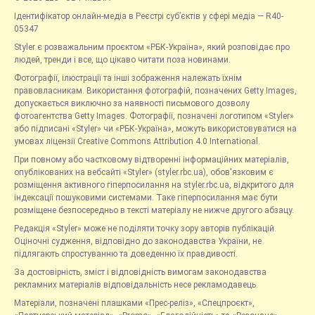
Ідентифікатор онлайн-медіа в Реєстрі суб’єктів у сфері медіа — R40-
05347
Styler є розважальним проєктом «РБК-Україна», який розповідає про
людей, тренди і все, що цікаво читати поза новинами.
Фотографії, ілюстрації та інші зображення належать їхнім
правовласникам. Використання фотографій, позначених Getty Images,
допускається виключно за наявності письмового дозволу
фотоагентства Getty Images. Фотографії, позначені логотипом «Styler»
або підписані «Styler» чи «РБК-Україна», можуть використовуватися на
умовах ліцензії Creative Commons Attribution 4.0 International.
При повному або частковому відтворенні інформаційних матеріалів,
опублікованих на вебсайті «Styler» (styler.rbc.ua), обов'язковим є
розміщення активного гіперпосилання на styler.rbc.ua, відкритого для
індексації пошуковими системами. Таке гіперпосилання має бути
розміщене безпосередньо в тексті матеріалу не нижче другого абзацу.
Редакція «Styler» може не поділяти точку зору авторів публікацій.
Оціночні судження, відповідно до законодавства України, не
підлягають спростуванню та доведенню їх правдивості.
За достовірність, зміст і відповідність вимогам законодавства
рекламних матеріалів відповідальність несе рекламодавець.
Матеріали, позначені плашками «Прес-реліз», «Спецпроєкт»,