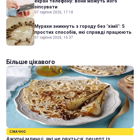
екран телефону: вони можуть його
зіпсувати
07 серпня 2026, 17:18
Мурахи зникнуть з городу без "хімії": 5
простих способів, які справді працюють
07 серпня 2026, 16:37
Більше цікавого
СМАЧНО
Ажурні млинці, які не рвуться: рецепт із