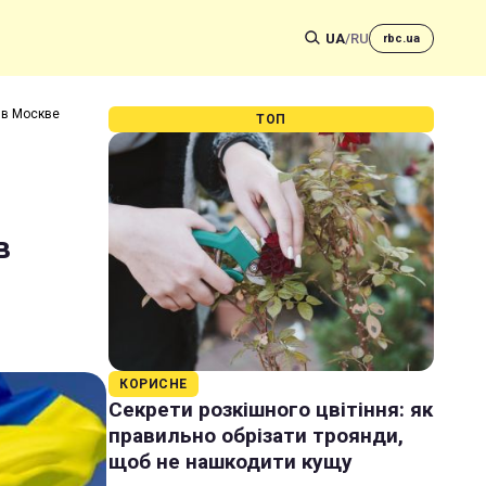
UA
/
RU
rbc.ua
 в Москве
ТОП
в
КОРИСНЕ
Секрети розкішного цвітіння: як
правильно обрізати троянди,
щоб не нашкодити кущу