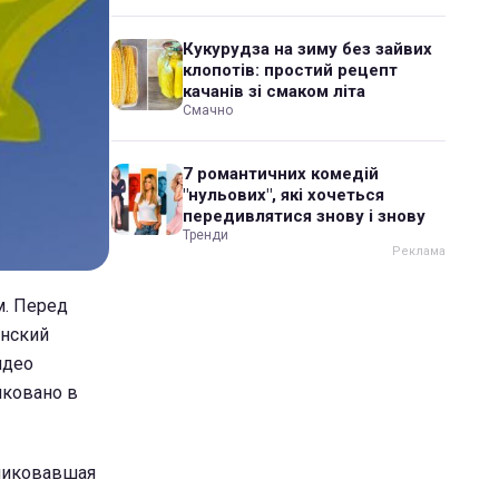
Кукурудза на зиму без зайвих
клопотів: простий рецепт
качанів зі смаком літа
Смачно
7 романтичних комедій
"нульових", які хочеться
передивлятися знову і знову
Тренди
м. Перед
инский
идео
иковано в
бликовавшая