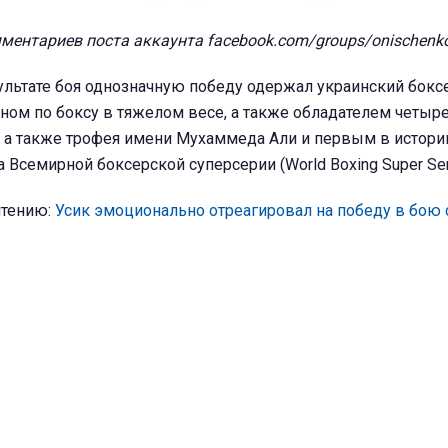
ентариев поста аккаунта facebook.com/groups/onischenko
ультате боя однозначную победу одержал украинский боксе
ом по боксу в тяжелом весе, а также обладателем четыре
, а также трофея имени Мухаммеда Али и первым в истори
 Всемирной боксерской суперсерии (World Boxing Super Ser
чтению:
Усик эмоционально отреагировал на победу в бою