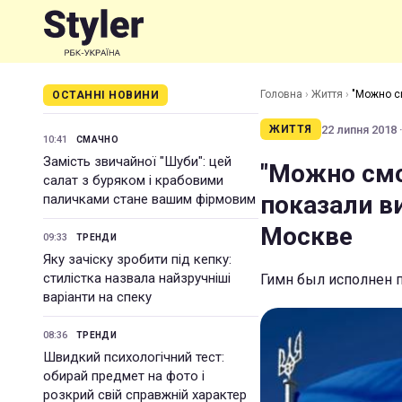
Головна
›
Життя
›
"Можно с
ОСТАННІ НОВИНИ
22 липня 2018 ·
ЖИТТЯ
10:41
СМАЧНО
Замість звичайної "Шуби": цей
"Можно смо
салат з буряком і крабовими
показали в
паличками стане вашим фірмовим
Москве
09:33
ТРЕНДИ
Яку зачіску зробити під кепку:
стилістка назвала найзручніші
Гимн был исполнен п
варіанти на спеку
08:36
ТРЕНДИ
Швидкий психологічний тест:
обирай предмет на фото і
розкрий свій справжній характер