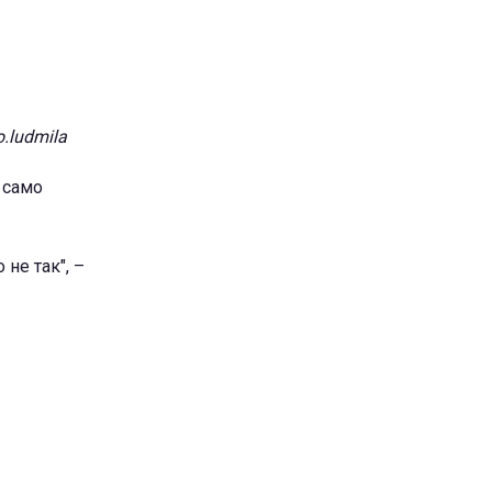
.ludmila
 само
 не так", –