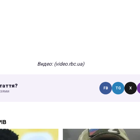
Видео: (
video.rbc.ua)
таття?
FB
TG
X
узями