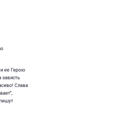
но
 и ее Герою
а зависть
асиво! Слава
вает",
 пишут