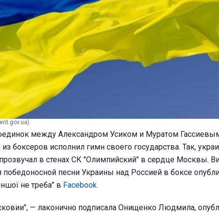
ent.gov.ua)
поединок между Александром Усиком и Муратом Гассиевы
из боксеров исполнил гимн своего государства. Так, укра
прозвучал в стенах СК "Олимпийский" в сердце Москвы. В
я победоносной песни Украины над Россией в боксе опубл
іншої не треба" в
Facebook
.
сковии", — лаконично подписала Онищенко Людмила, опу