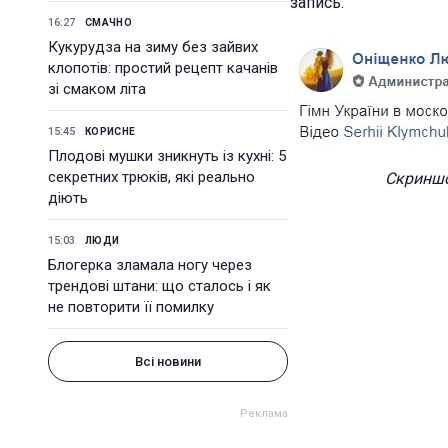
запись.
16:27
СМАЧНО
Кукурудза на зиму без зайвих
клопотів: простий рецепт качанів
зі смаком літа
15:45
КОРИСНЕ
Плодові мушки зникнуть із кухні: 5
секретних трюків, які реально
Скриншо
діють
15:03
ЛЮДИ
Блогерка зламала ногу через
трендові штани: що сталось і як
не повторити її помилку
Всі новини