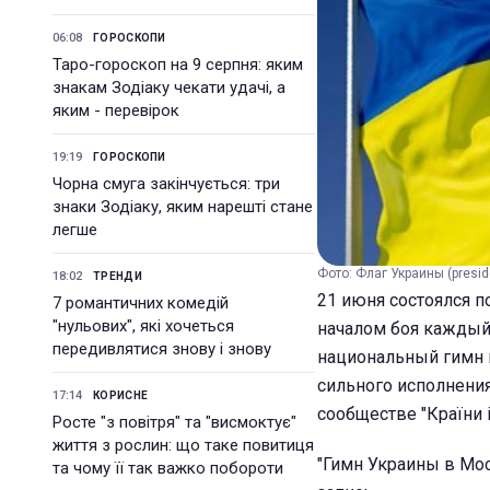
06:08
ГОРОСКОПИ
Таро-гороскоп на 9 серпня: яким
знакам Зодіаку чекати удачі, а
яким - перевірок
19:19
ГОРОСКОПИ
Чорна смуга закінчується: три
знаки Зодіаку, яким нарешті стане
легше
Фото: Флаг Украины (presid
18:02
ТРЕНДИ
21 июня состоялся 
7 романтичних комедій
"нульових", які хочеться
началом боя каждый 
передивлятися знову і знову
национальный гимн 
сильного исполнени
17:14
КОРИСНЕ
сообществе "Країни 
Росте "з повітря" та "висмоктує"
життя з рослин: що таке повитиця
"Гимн Украины в Мо
та чому її так важко побороти