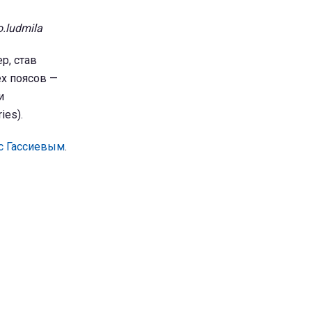
.ludmila
р, став
х поясов —
и
ies).
 с Гассиевым
.