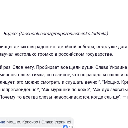
Видео: (facebook.com/groups/onischenko.ludmila)
аинцы деляются радостью двойной победы, ведь уже дав
звучал настолько громко в российском государстве.
 раз. Слов нету. Пробирает все щели души. Слава Украине
зменены слова гимна, но главное, что он раздался назло и н
анцует, это можно смотреть и слушать вечно!", "Мощно, Кр
о непревзойденно!", "Аж мурашки по коже", "Аж дух захваты
Почему-то всегда слезы наворачиваются, когда слышу", —