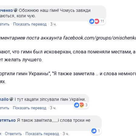
ентариев поста аккаунта facebook.com/groups/onischenko
ают, что гимн был исковеркан, слова поменяли местами, а
т желать лучшего.
ртили гимн Украины", "Я также заметила ... и слова немного
ях.