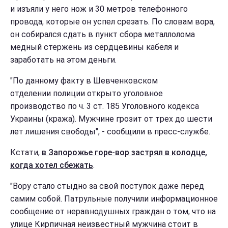
и изъяли у него нож и 30 метров телефонного
провода, которые он успел срезать. По словам вора,
он собирался сдать в пункт сбора металлолома
медный стержень из сердцевины кабеля и
заработать на этом деньги.
"По данному факту в Шевченковском
отделении полиции открыто уголовное
производство по ч. 3 ст. 185 Уголовного кодекса
Украины (кража). Мужчине грозит от трех до шести
лет лишения свободы", - сообщили в пресс-службе.
Кстати,
в Запорожье горе-вор застрял в колодце,
когда хотел сбежать
.
"Вору стало стыдно за свой поступок даже перед
самим собой. Патрульные получили информационное
сообщение от неравнодушных граждан о том, что на
улице Кирпичная неизвестный мужчина стоит в