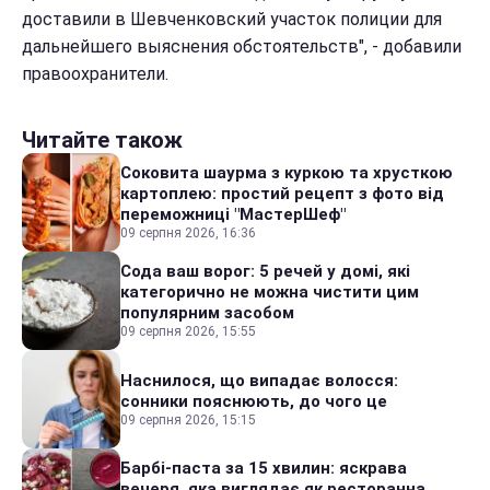
доставили в Шевченковский участок полиции для
дальнейшего выяснения обстоятельств", - добавили
правоохранители.
Читайте також
Соковита шаурма з куркою та хрусткою
картоплею: простий рецепт з фото від
переможниці "МастерШеф"
09 серпня 2026, 16:36
Сода ваш ворог: 5 речей у домі, які
категорично не можна чистити цим
популярним засобом
09 серпня 2026, 15:55
Наснилося, що випадає волосся:
сонники пояснюють, до чого це
09 серпня 2026, 15:15
Барбі-паста за 15 хвилин: яскрава
вечеря, яка виглядає як ресторанна