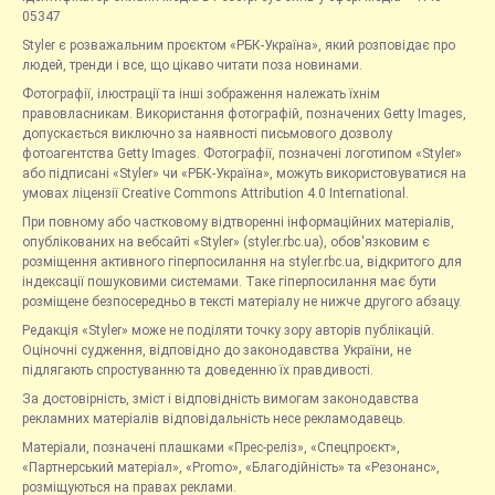
05347
Styler є розважальним проєктом «РБК-Україна», який розповідає про
людей, тренди і все, що цікаво читати поза новинами.
Фотографії, ілюстрації та інші зображення належать їхнім
правовласникам. Використання фотографій, позначених Getty Images,
допускається виключно за наявності письмового дозволу
фотоагентства Getty Images. Фотографії, позначені логотипом «Styler»
або підписані «Styler» чи «РБК-Україна», можуть використовуватися на
умовах ліцензії Creative Commons Attribution 4.0 International.
При повному або частковому відтворенні інформаційних матеріалів,
опублікованих на вебсайті «Styler» (styler.rbc.ua), обов'язковим є
розміщення активного гіперпосилання на styler.rbc.ua, відкритого для
індексації пошуковими системами. Таке гіперпосилання має бути
розміщене безпосередньо в тексті матеріалу не нижче другого абзацу.
Редакція «Styler» може не поділяти точку зору авторів публікацій.
Оціночні судження, відповідно до законодавства України, не
підлягають спростуванню та доведенню їх правдивості.
За достовірність, зміст і відповідність вимогам законодавства
рекламних матеріалів відповідальність несе рекламодавець.
Матеріали, позначені плашками «Прес-реліз», «Спецпроєкт»,
«Партнерський матеріал», «Promo», «Благодійність» та «Резонанс»,
розміщуються на правах реклами.