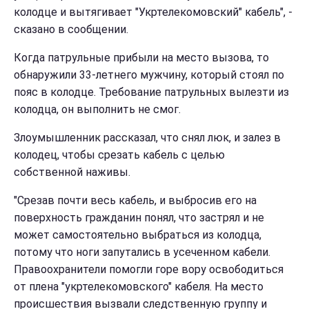
колодце и вытягивает "Укртелекомовский" кабель", -
сказано в сообщении.
Когда патрульные прибыли на место вызова, то
обнаружили 33-летнего мужчину, который стоял по
пояс в колодце. Требование патрульных вылезти из
колодца, он выполнить не смог.
Злоумышленник рассказал, что снял люк, и залез в
колодец, чтобы срезать кабель с целью
собственной наживы.
"Срезав почти весь кабель, и выбросив его на
поверхность гражданин понял, что застрял и не
может самостоятельно выбраться из колодца,
потому что ноги запутались в усеченном кабели.
Правоохранители помогли горе вору освободиться
от плена "укртелекомовского" кабеля. На место
происшествия вызвали следственную группу и