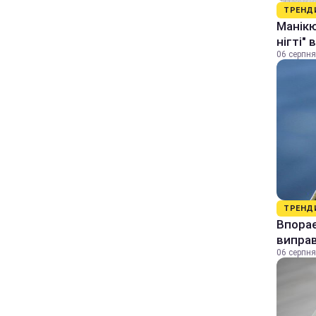
ТРЕНД
Манікю
нігті"
06 серпня
ТРЕНД
Впорає
виправ
06 серпня