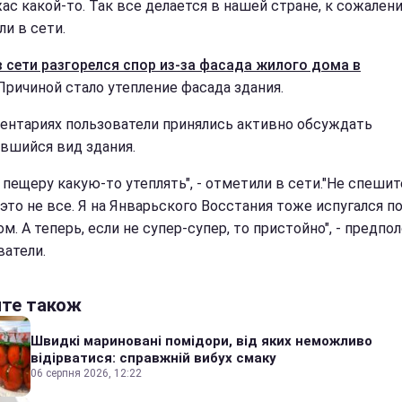
ас какой-то. Так все делается в нашей стране, к сожалени
ли в сети.
в сети разгорелся спор из-за фасада жилого дома в
 Причиной стало утепление фасада здания.
ентариях пользователи принялись активно обсуждать
вшийся вид здания.
 пещеру какую-то утеплять", - отметили в сети."Не спешит
это не все. Я на Январьского Восстания тоже испугался п
ом. А теперь, если не супер-супер, то пристойно", - предп
ватели.
йте також
Швидкі мариновані помідори, від яких неможливо
відірватися: справжній вибух смаку
06 серпня 2026, 12:22