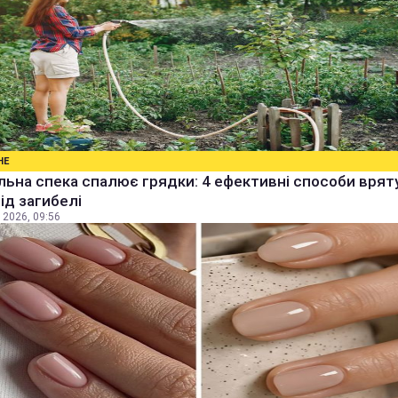
НЕ
ьна спека спалює грядки: 4 ефективні способи врят
від загибелі
 2026, 09:56