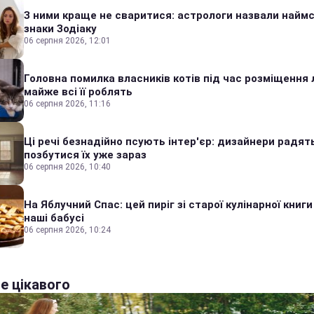
З ними краще не сваритися: астрологи назвали наймс
знаки Зодіаку
06 серпня 2026, 12:01
Головна помилка власників котів під час розміщення 
майже всі її роблять
06 серпня 2026, 11:16
Ці речі безнадійно псують інтер'єр: дизайнери радят
позбутися їх уже зараз
06 серпня 2026, 10:40
На Яблучний Спас: цей пиріг зі старої кулінарної книги
наші бабусі
06 серпня 2026, 10:24
е цікавого