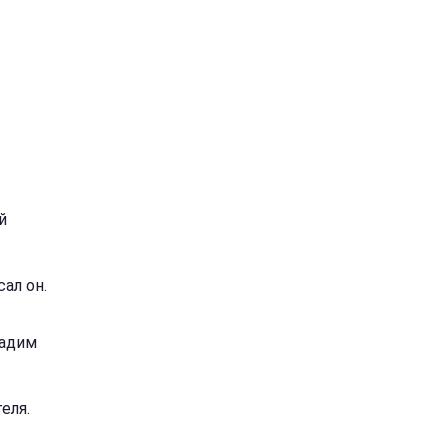
й
сал он.
Вадим
еля.