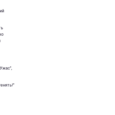
ий
ть
хо
м
Ужас",
енять!"