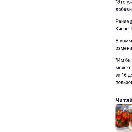
"Это уж
добави
Ранее
Киеве
.
В комм
измени
"Им бы
может 
за 16 д
пользо
Чита