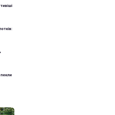
тивіші
лотків:
ь
 пекли