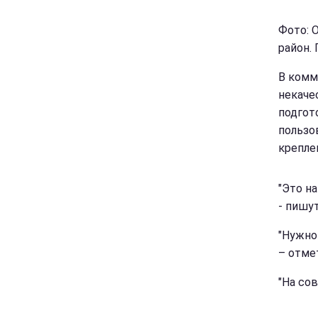
Фото: 
район.
В комм
некаче
подгот
пользо
крепле
"Это на
- пишут
"Нужно 
– отме
"На сов