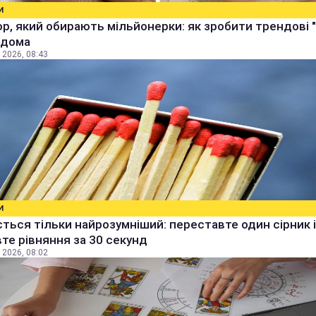
И
р, який обирають мільйонерки: як зробити трендові "
 вдома
 2026, 08:43
И
ться тільки найрозумніший: переставте один сірник і
те рівняння за 30 секунд
 2026, 08:02