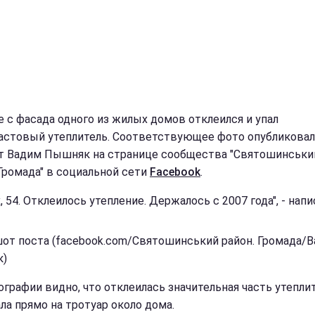
е с фасада одного из жилых домов отклеился и упал
астовый утеплитель. Соответствующее фото опубликовал
т Вадим Пышняк на странице сообщества "Святошинськи
 Громада" в социальной сети
Facebook
.
, 54. Отклеилось утепление. Держалось с 2007 года", - напи
от поста (facebook.com/Святошинський район. Громада/
к)
ографии видно, что отклеилась значительная часть утеплит
ла прямо на тротуар около дома.