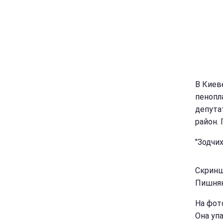
В Киев
пенопл
депута
район.
"Зодчих
Скринш
Пишня
На фот
Она упа