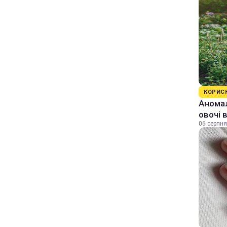
КОРИС
Аномал
овочі 
06 серпня