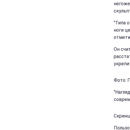
негоже
скульп
"Типа 
ноги це
отмети
Он счит
расста
укрепит
Фото: 
"Нагля
соврем
Скринш
Пользо