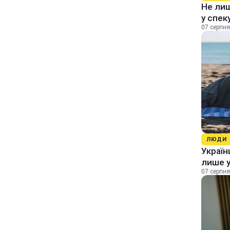
Не лиш
у спек
07 серпня
ЛЮДИ
Україн
лише у
07 серпня