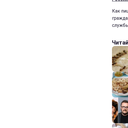
Как пи
гражда
службы
Чита