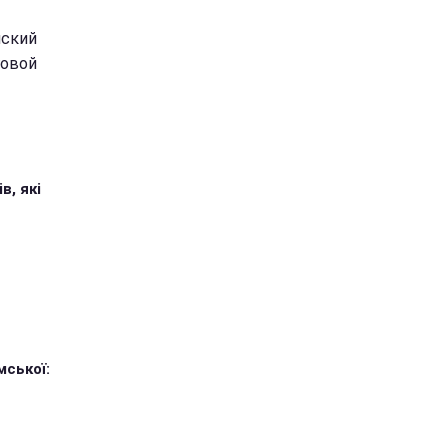
йский
говой
в, які
мської: