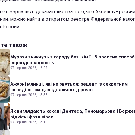
шет журналист, доказательства того, что Аксенов - росси
нин, можно найти в открытом реестре Федеральной нало
 России.
йте також
Мурахи зникнуть з городу без "хімії": 5 простих способі
справді працюють
07 серпня 2026, 16:37
Ажурні млинці, які не рвуться: рецепт із секретним
інгредієнтом для ідеальних дірочок
07 серпня 2026, 15:55
Як виглядають кохані Дантеса, Пономарьова і Борже
рідкісні фото зірок
07 серпня 2026, 15:19