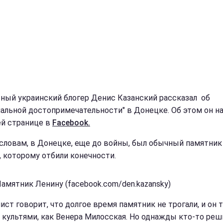
ный украинский блогер Денис Казанский рассказал об
нальной достопримечательности" в Донецке. Об этом он н
ей странице в
Facebook.
 словам, в Донецке, еще до войны, был обычный памятник
, которому отбили конечности.
Памятник Ленину (facebook.com/den.kazansky)
ст говорит, что долгое время памятник не трогали, и он т
с культями, как Венера Милосская. Но однажды кто-то реши