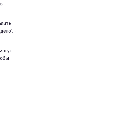
ть
алить
ело", -
 могут
тобы
.