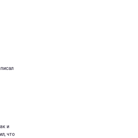
аписал
ак и
л, что