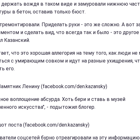
 держать вождя в таком виде и замуровали нижнюю час
туры в бетон, оставив только бюст.
отремонтировали. Приделать руки - это же сложно. А вот з
ментом и сделать вид, что всегда так и было - это другое д
л Казанский.
ает, что это хорошая аллегория на тему того, как люди не
ться с умирающим совком и идут на разные ухищрения, ч
ь его.
Памятник Ленину (facebook.com/den.kazansky)
дное воплощение абсурда. Хоть бери и ставь в музей
енного искусства", - подытожил блогер.
от поста (facebook.com/den.kazansky)
ватели соцсетей бурно отреагировали на эту информацию