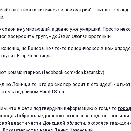
ей абсолютной политической психиатрии", - пишет Роланд
и.
о совок не умирающий, а давно уже умерший. Просто нек
ся воскресить труп", - добавил Олег Очеретяный.
, конечно, не Венера, но что-то венерическое в нем опред
- шутит Егор Чечеринда.
от комментариев (facebook.com/den.kazansky)
д не Ленин, а те, кто до сих пор верит в его идеи", - отме
атель под ником Harold Stern.
им, что в сети подтвердили информацию о том, что
горо
города Доброполье, расположенного на подконтрольной
ской власти части Донецкой области, оказался граждан
. Доказательства навел Денис Казанский.