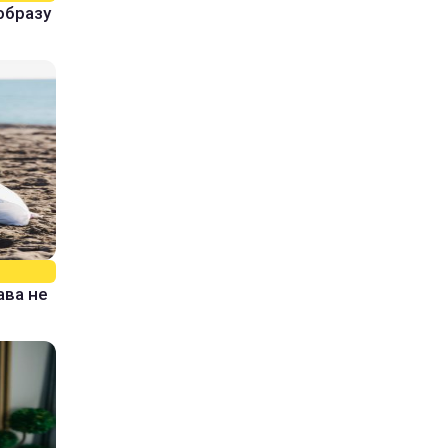
образу
ава не