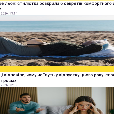
е льон: стилістка розкрила 6 секретів комфортного 
у
 2026, 13:14
ці відповіли, чому не їдуть у відпустку цього року: спр
 грошах
 2026, 12:30