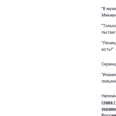
"В муз
Микиан
"Тольк
пытают
"Ленин
есть!" 
Скринш
"Инвали
пользов
Напомн
глава 
украин
России