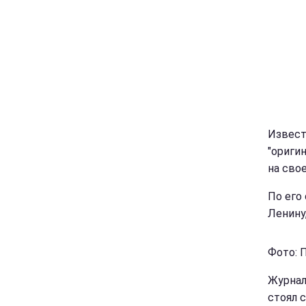
Извест
"ориги
на сво
По его
Ленину
Фото: 
Журнали
стоял 