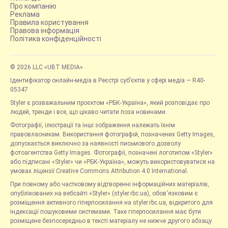
Про компанію
Реклама
Правила користування
Правова інформація
Політика конфіденційності
© 2026 LLC «UBT MEDIA»
Ідентифікатор онлайн-медіа в Реєстрі суб’єктів у сфері медіа — R40-
05347
Styler є розважальним проєктом «РБК-Україна», який розповідає про
людей, тренди і все, що цікаво читати поза новинами.
Фотографії, ілюстрації та інші зображення належать їхнім
правовласникам. Використання фотографій, позначених Getty Images,
допускається виключно за наявності письмового дозволу
фотоагентства Getty Images. Фотографії, позначені логотипом «Styler»
або підписані «Styler» чи «РБК-Україна», можуть використовуватися на
умовах ліцензії Creative Commons Attribution 4.0 International.
При повному або частковому відтворенні інформаційних матеріалів,
опублікованих на вебсайті «Styler» (styler.rbc.ua), обов'язковим є
розміщення активного гіперпосилання на styler.rbc.ua, відкритого для
індексації пошуковими системами. Таке гіперпосилання має бути
розміщене безпосередньо в тексті матеріалу не нижче другого абзацу.