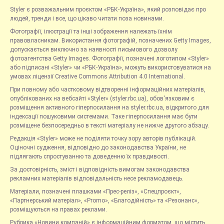
Styler є розважальним проєктом «РБК-Україна», який розповідає про
людей, тренди і все, що цікаво читати поза новинами.
Фотографії, ілюстрації та інші зображення належать їхнім
правовласникам. Використання фотографій, позначених Getty Images,
допускається виключно за наявності письмового дозволу
фотоагентства Getty Images. Фотографії, позначені логотипом «Styler»
або підписані «Styler» чи «РБК-Україна», можуть використовуватися на
умовах ліцензії Creative Commons Attribution 4.0 International.
При повному або частковому відтворенні інформаційних матеріалів,
опублікованих на вебсайті «Styler» (styler.rbc.ua), обов'язковим є
розміщення активного гіперпосилання на styler.rbc.ua, відкритого для
індексації пошуковими системами. Таке гіперпосилання має бути
розміщене безпосередньо в тексті матеріалу не нижче другого абзацу.
Редакція «Styler» може не поділяти точку зору авторів публікацій.
Оціночні судження, відповідно до законодавства України, не
підлягають спростуванню та доведенню їх правдивості.
За достовірність, зміст і відповідність вимогам законодавства
рекламних матеріалів відповідальність несе рекламодавець.
Матеріали, позначені плашками «Прес-реліз», «Спецпроєкт»,
«Партнерський матеріал», «Promo», «Благодійність» та «Резонанс»,
розміщуються на правах реклами.
Рубрика «Новини компаній» є інформаційним форматом, що містить