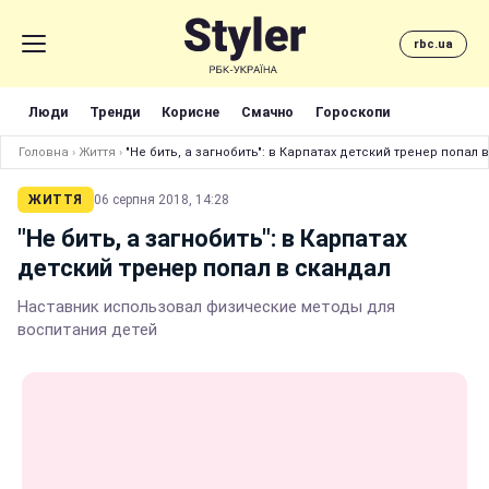
rbc.ua
Люди
Тренди
Корисне
Смачно
Гороскопи
Головна
›
Життя
›
"Не бить, а загнобить": в Карпатах детский тренер попал 
ЖИТТЯ
06 серпня 2018, 14:28
"Не бить, а загнобить": в Карпатах
детский тренер попал в скандал
Наставник использовал физические методы для
воспитания детей