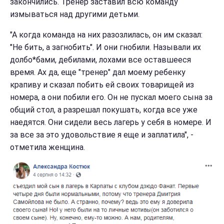
закончились. Тренер заставил всю команду
измываться над другими детьми.
"А когда команда на них разозлилась, он им сказал:
"Не бить, а загнобить". И они гнобили. Называли их
долбо*бами, дебилами, лохами все оставшееся
время. Ах да, еще "тренер" дал моему ребенку
крапиву и сказал побить ей своих товарищей из
номера, а они побили его. Он не пускал моего сына за
общий стол, а разрешал покушать, когда все уже
наедятся. Они сидели весь лагерь у себя в номере. И
за все за это удовольствие я еще и заплатила", -
отметила женщина.