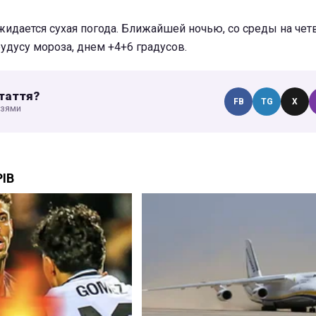
жидается сухая погода. Ближайшей ночью, со среды на четв
рудусу мороза, днем +4+6 градусов.
таття?
FB
TG
X
узями