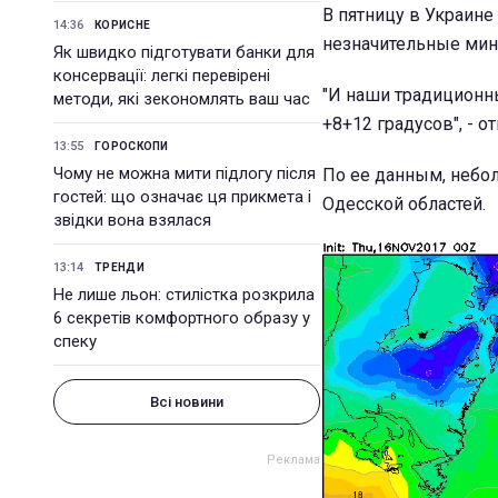
В пятницу в Украине
14:36
КОРИСНЕ
незначительные минус
Як швидко підготувати банки для
консервації: легкі перевірені
"И наши традиционны
методи, які зекономлять ваш час
+8+12 градусов", - о
13:55
ГОРОСКОПИ
Чому не можна мити підлогу після
По ее данным, небол
гостей: що означає ця прикмета і
Одесской областей.
звідки вона взялася
13:14
ТРЕНДИ
Не лише льон: стилістка розкрила
6 секретів комфортного образу у
спеку
Всі новини