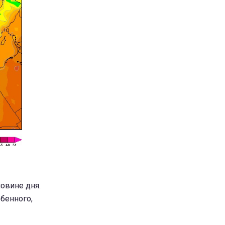
ловине дня.
обенного,