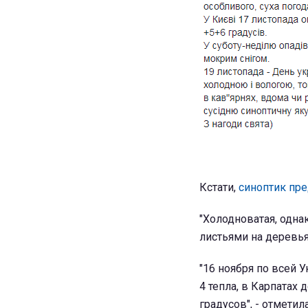
Кстати,
синоптик пре
"Холодноватая, одна
листьями на деревьях
"16 ноября по всей У
4 тепла, в Карпатах 
градусов", - отметил