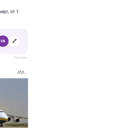
ерг, от 1
🔗
VB