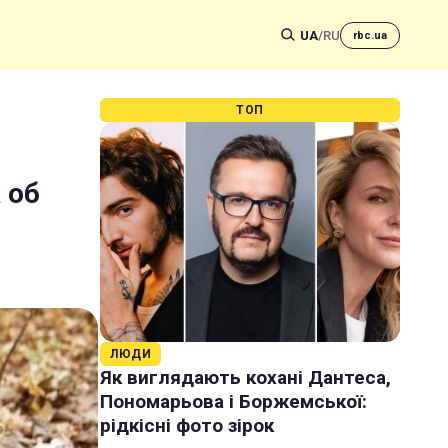
UA
/
RU
rbc.ua
ТОП
 об
ЛЮДИ
Як виглядають кохані Дантеса,
Пономарьова і Боржемської:
рідкісні фото зірок