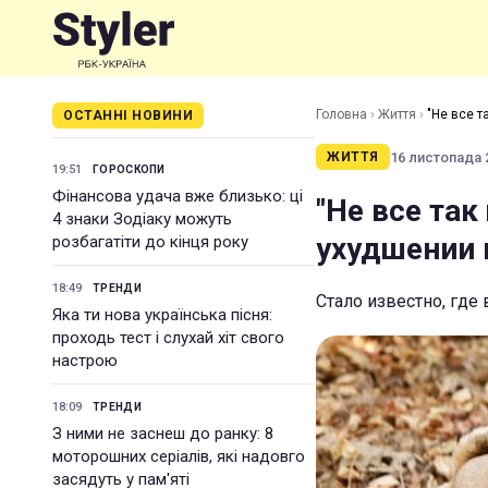
Головна
›
Життя
›
"Не все т
ОСТАННІ НОВИНИ
16 листопада 2
ЖИТТЯ
19:51
ГОРОСКОПИ
Фінансова удача вже близько: ці
"Не все так
4 знаки Зодіаку можуть
ухудшении
розбагатіти до кінця року
18:49
ТРЕНДИ
Стало известно, где
Яка ти нова українська пісня:
проходь тест і слухай хіт свого
настрою
18:09
ТРЕНДИ
З ними не заснеш до ранку: 8
моторошних серіалів, які надовго
засядуть у пам'яті