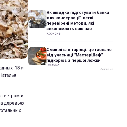
Як швидко підготувати банки
для консервації: легкі
перевірені методи, які
зекономлять ваш час
Корисне
Смак літа в тарілці: це гаспачо
від учасниці "МастерШеф"
підкорює з першої ложки
Смачно
одных, 18 и
Наталья
ул ветром и
на деревьях
 тотальных
.