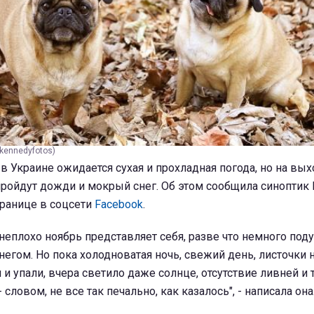
kennedyfotos)
 в Украине ожидается сухая и прохладная погода, но на вых
пройдут дожди и мокрый снег. Об этом сообщила синоптик 
транице в соцсети
Facebook
.
, неплохо ноябрь представляет себя, разве что немного под
негом. Но пока холодноватая ночь, свежий день, листочки 
 и упали, вчера светило даже солнце, отсутствие ливней и
словом, не все так печально, как казалось", - написала она