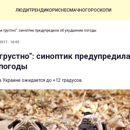
ЛЮДИ
ТРЕНДИ
КОРИСНЕ
СМАЧНО
ГОРОСКОПИ
ак грустно": синоптик предупредила об ухудшении погоды
017 · 16:03
 грустно": синоптик предупредила
 погоды
 в Украине ожидается до +12 градусов