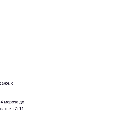
даже, с
 4 мороза до
рпатье +7+11