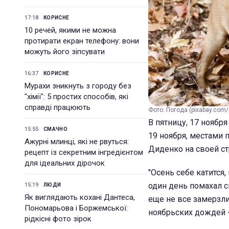
17:18
КОРИСНЕ
10 речей, якими не можна
протирати екран телефону: вони
можуть його зіпсувати
16:37
КОРИСНЕ
Мурахи зникнуть з городу без
"хімії": 5 простих способів, які
справді працюють
Фото: Погода (pixabay.com/
В пятницу, 17 ноября
15:55
СМАЧНО
19 ноября, местами 
Ажурні млинці, які не рвуться:
Диденко на своей с
рецепт із секретним інгредієнтом
для ідеальних дірочок
"Осень себе катится
один день помахал с
15:19
ЛЮДИ
Як виглядають кохані Дантеса,
еще не все замерзли
Пономарьова і Боржемської:
ноябрьских дождей - 
рідкісні фото зірок