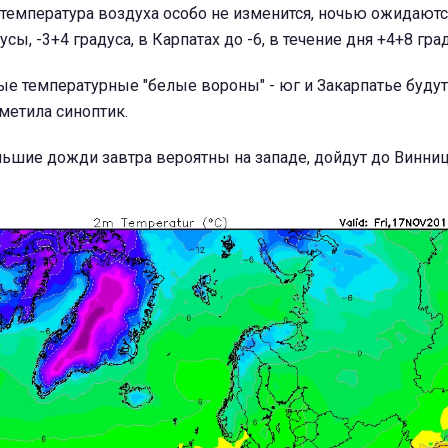
 температура воздуха особо не изменится, ночью ожидаютс
ы, -3+4 градуса, в Карпатах до -6, в течение дня +4+8 гра
е температурные "белые вороны" - юг и Закарпатье будут 
тметила синоптик.
ьшие дожди завтра вероятны на западе, дойдут до Винни