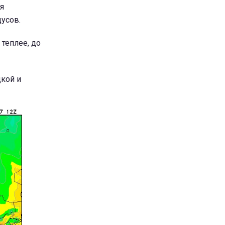
я
дусов.
теплее, до
цкой и