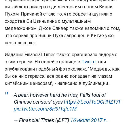
китайского лидера с диснеевским героем Винни
Пухом. Причиной стало то, что соцсети шутили о
сходстве Си Цзиньпина с мультяшным
медвежонком. Джон Оливер также напомнил о том,
что сериал про Винни Пуха запрещен в Китае уже
несколько лет.
Издание Financial Times также сравнивало лидера с
этим героем. На своей странице в
Twitter
они
опубликовали подобный фотоколлаж. "Медведь, как
бы он ни старался, все равно попадает на глазам
китайским цензорам", - написано в публикации.
A bear, however hard he tries, Falls foul of
Chinese censors' eyes
https://t.co/ToOCHHZT7I
pic.twitter.com/8H9ITqIc1M
— Financial Times (@FT)
16 июля 2017 г.