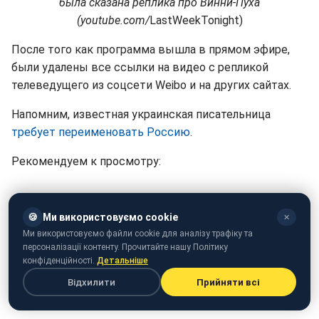
была сказана реплика про Винни-Пуха
(youtube.com/
LastWeekTonight)
После того как программа вышла в прямом эфире,
были удалены все ссылки на видео с репликой
телеведущего из соцсети Weibo и на других сайтах.
Напомним, известная украинская писательница
требует переименовать Россию
.
Рекомендуем к просмотру:
🍪
Ми використовуємо cookie
✕
Ми використовуємо файли cookie для аналізу трафіку та
персоналізації контенту. Прочитайте нашу Політику
конфіденційності.
Детальніше
Відхилити
Прийняти всі