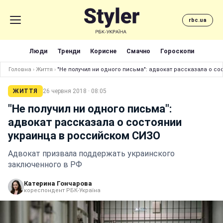
rbc.ua
Люди
Тренди
Корисне
Смачно
Гороскопи
Головна
›
Життя
›
"Не получил ни одного письма": адвокат рассказала о с
ЖИТТЯ
26 червня 2018 · 08:05
"Не получил ни одного письма":
адвокат рассказала о состоянии
украинца в российском СИЗО
Адвокат призвала поддержать украинского
заключенного в РФ
Катерина Гончарова
кореспондент РБК-Україна