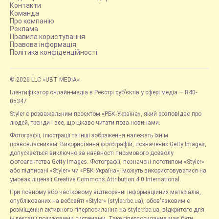
Контакти
Команда
Про компанію
Реклама
Правила користування
Правова інформація
Політика конфіденційності
© 2026 LLC «UBT MEDIA»
Ідентифікатор онлайн-медіа в Реєстрі суб’єктів у сфері медіа — R40-
05347
Styler є розважальним проєктом «РБК-Україна», який розповідає про
людей, тренди і все, що цікаво читати поза новинами.
Фотографії, ілюстрації та інші зображення належать їхнім
правовласникам. Використання фотографій, позначених Getty Images,
допускається виключно за наявності письмового дозволу
фотоагентства Getty Images. Фотографії, позначені логотипом «Styler»
або підписані «Styler» чи «РБК-Україна», можуть використовуватися на
умовах ліцензії Creative Commons Attribution 4.0 International.
При повному або частковому відтворенні інформаційних матеріалів,
опублікованих на вебсайті «Styler» (styler.rbc.ua), обов'язковим є
розміщення активного гіперпосилання на styler.rbc.ua, відкритого для
індексації пошуковими системами. Таке гіперпосилання має бути