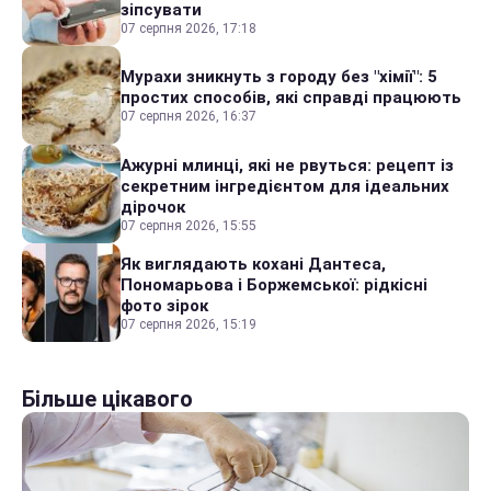
зіпсувати
07 серпня 2026, 17:18
Мурахи зникнуть з городу без "хімії": 5
простих способів, які справді працюють
07 серпня 2026, 16:37
Ажурні млинці, які не рвуться: рецепт із
секретним інгредієнтом для ідеальних
дірочок
07 серпня 2026, 15:55
Як виглядають кохані Дантеса,
Пономарьова і Боржемської: рідкісні
фото зірок
07 серпня 2026, 15:19
Більше цікавого