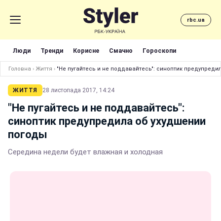
rbc.ua
Люди
Тренди
Корисне
Смачно
Гороскопи
Головна
›
Життя
›
"Не пугайтесь и не поддавайтесь": синоптик предупреди
ЖИТТЯ
28 листопада 2017, 14:24
"Не пугайтесь и не поддавайтесь":
синоптик предупредила об ухудшении
погоды
Середина недели будет влажная и холодная