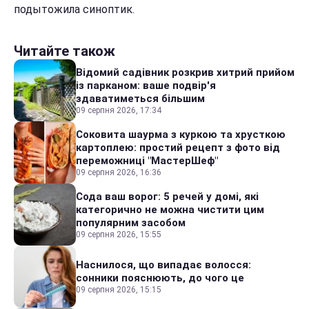
подытожила синоптик.
Читайте також
Відомий садівник розкрив хитрий прийом
із парканом: ваше подвір'я
здаватиметься більшим
09 серпня 2026, 17:34
Соковита шаурма з куркою та хрусткою
картоплею: простий рецепт з фото від
переможниці "МастерШеф"
09 серпня 2026, 16:36
Сода ваш ворог: 5 речей у домі, які
категорично не можна чистити цим
популярним засобом
09 серпня 2026, 15:55
Наснилося, що випадає волосся:
сонники пояснюють, до чого це
09 серпня 2026, 15:15