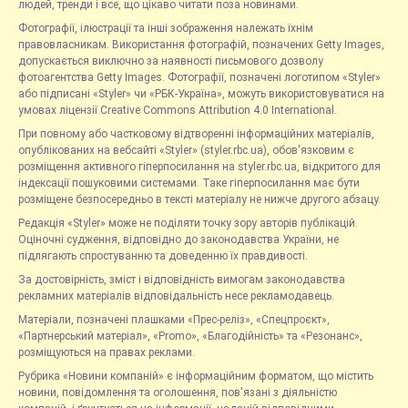
людей, тренди і все, що цікаво читати поза новинами.
Фотографії, ілюстрації та інші зображення належать їхнім
правовласникам. Використання фотографій, позначених Getty Images,
допускається виключно за наявності письмового дозволу
фотоагентства Getty Images. Фотографії, позначені логотипом «Styler»
або підписані «Styler» чи «РБК-Україна», можуть використовуватися на
умовах ліцензії Creative Commons Attribution 4.0 International.
При повному або частковому відтворенні інформаційних матеріалів,
опублікованих на вебсайті «Styler» (styler.rbc.ua), обов'язковим є
розміщення активного гіперпосилання на styler.rbc.ua, відкритого для
індексації пошуковими системами. Таке гіперпосилання має бути
розміщене безпосередньо в тексті матеріалу не нижче другого абзацу.
Редакція «Styler» може не поділяти точку зору авторів публікацій.
Оціночні судження, відповідно до законодавства України, не
підлягають спростуванню та доведенню їх правдивості.
За достовірність, зміст і відповідність вимогам законодавства
рекламних матеріалів відповідальність несе рекламодавець.
Матеріали, позначені плашками «Прес-реліз», «Спецпроєкт»,
«Партнерський матеріал», «Promo», «Благодійність» та «Резонанс»,
розміщуються на правах реклами.
Рубрика «Новини компаній» є інформаційним форматом, що містить
новини, повідомлення та оголошення, пов'язані з діяльністю