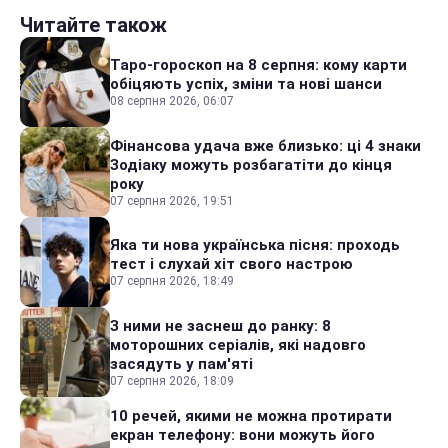
Читайте також
Таро-гороскоп на 8 серпня: кому карти
обіцяють успіх, зміни та нові шанси
08 серпня 2026, 06:07
Фінансова удача вже близько: ці 4 знаки
Зодіаку можуть розбагатіти до кінця
року
07 серпня 2026, 19:51
Яка ти нова українська пісня: проходь
тест і слухай хіт свого настрою
07 серпня 2026, 18:49
З ними не заснеш до ранку: 8
моторошних серіалів, які надовго
засядуть у пам'яті
07 серпня 2026, 18:09
10 речей, якими не можна протирати
екран телефону: вони можуть його