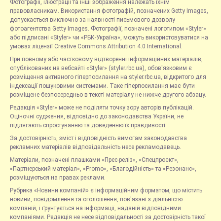
Фотографії, ілюстрації та інші зображення належать їхнім
правовласникам. Використання фотографій, позначених Getty Images,
допускається виключно за наявності письмового дозволу
фотоагентства Getty Images. Фотографії, позначені логотипом «Styler»
або підписані «Styler» чи «РБК-Україна», можуть використовуватися на
умовах ліцензії Creative Commons Attribution 4.0 International.
При повному або частковому відтворенні інформаційних матеріалів,
опублікованих на вебсайті «Styler» (styler.rbc.ua), обов'язковим є
розміщення активного гіперпосилання на styler.rbc.ua, відкритого для
індексації пошуковими системами. Таке гіперпосилання має бути
розміщене безпосередньо в тексті матеріалу не нижче другого абзацу.
Редакція «Styler» може не поділяти точку зору авторів публікацій.
Оціночні судження, відповідно до законодавства України, не
підлягають спростуванню та доведенню їх правдивості.
За достовірність, зміст і відповідність вимогам законодавства
рекламних матеріалів відповідальність несе рекламодавець.
Матеріали, позначені плашками «Прес-реліз», «Спецпроєкт»,
«Партнерський матеріал», «Promo», «Благодійність» та «Резонанс»,
розміщуються на правах реклами.
Рубрика «Новини компаній» є інформаційним форматом, що містить
новини, повідомлення та оголошення, пов'язані з діяльністю
компаній, і ґрунтується на інформації, наданій відповідними
компаніями. Редакція не несе відповідальності за достовірність такої