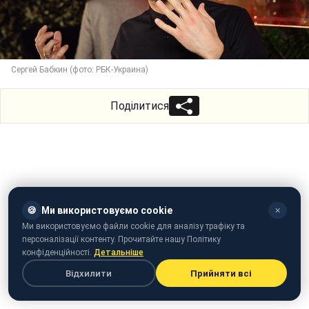
Сергей Бабкин (фото: РБК-Украина)
Поділитися
🍪
Ми використовуємо cookie
✕
Ми використовуємо файли cookie для аналізу трафіку та
персоналізації контенту. Прочитайте нашу Політику
конфіденційності.
Детальніше
Відхилити
Прийняти всі