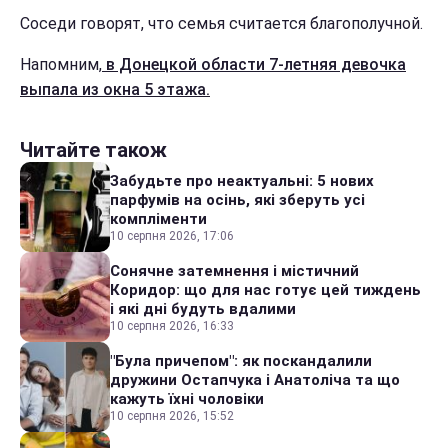
Соседи говорят, что семья считается благополучной.
Напомним,
в Донецкой области 7-летняя девочка
выпала из окна 5 этажа.
Читайте також
Забудьте про неактуальні: 5 нових
парфумів на осінь, які зберуть усі
компліменти
10 серпня 2026, 17:06
Сонячне затемнення і містичний
Коридор: що для нас готує цей тиждень
і які дні будуть вдалими
10 серпня 2026, 16:33
"Була причепом": як поскандалили
дружини Остапчука і Анатоліча та що
кажуть їхні чоловіки
10 серпня 2026, 15:52