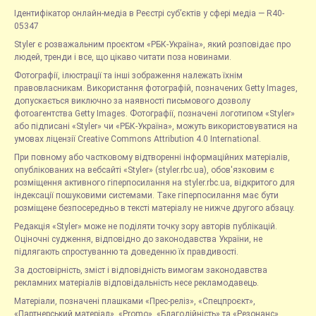
Ідентифікатор онлайн-медіа в Реєстрі суб’єктів у сфері медіа — R40-
05347
Styler є розважальним проєктом «РБК-Україна», який розповідає про
людей, тренди і все, що цікаво читати поза новинами.
Фотографії, ілюстрації та інші зображення належать їхнім
правовласникам. Використання фотографій, позначених Getty Images,
допускається виключно за наявності письмового дозволу
фотоагентства Getty Images. Фотографії, позначені логотипом «Styler»
або підписані «Styler» чи «РБК-Україна», можуть використовуватися на
умовах ліцензії Creative Commons Attribution 4.0 International.
При повному або частковому відтворенні інформаційних матеріалів,
опублікованих на вебсайті «Styler» (styler.rbc.ua), обов'язковим є
розміщення активного гіперпосилання на styler.rbc.ua, відкритого для
індексації пошуковими системами. Таке гіперпосилання має бути
розміщене безпосередньо в тексті матеріалу не нижче другого абзацу.
Редакція «Styler» може не поділяти точку зору авторів публікацій.
Оціночні судження, відповідно до законодавства України, не
підлягають спростуванню та доведенню їх правдивості.
За достовірність, зміст і відповідність вимогам законодавства
рекламних матеріалів відповідальність несе рекламодавець.
Матеріали, позначені плашками «Прес-реліз», «Спецпроєкт»,
«Партнерський матеріал», «Promo», «Благодійність» та «Резонанс»,