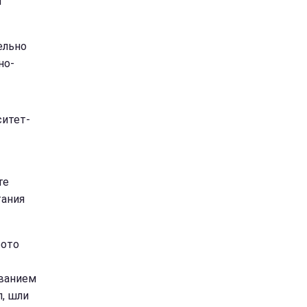
и
ельно
но-
ситет-
те
тания
фото
ованием
, шли