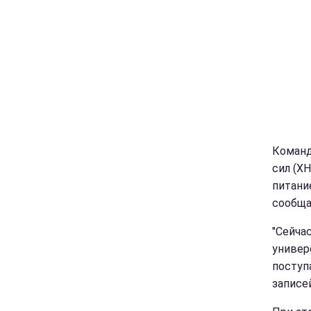
Команд
сил (Х
питани
сообща
"Сейча
универ
поступ
записей