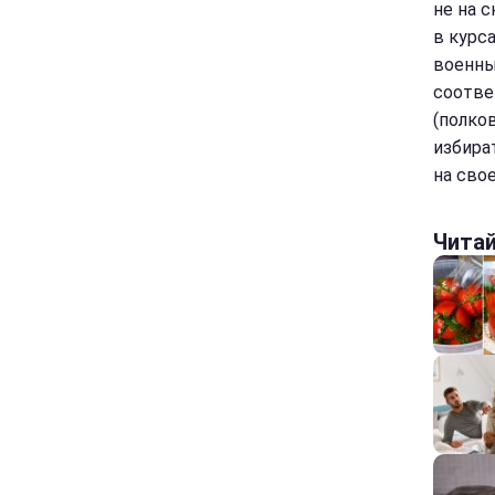
не на 
в курс
военны
соотве
(полко
избира
на сво
Чита