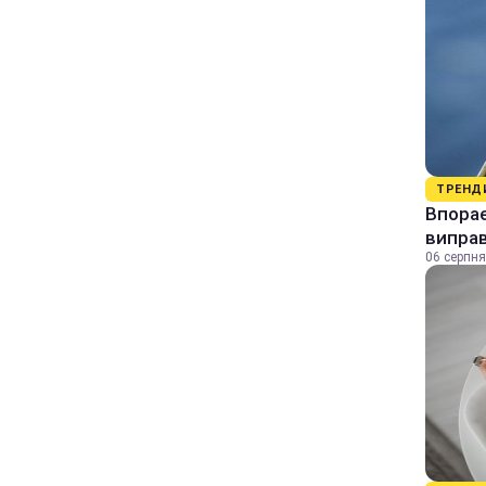
ТРЕНД
Впорає
виправ
06 серпня