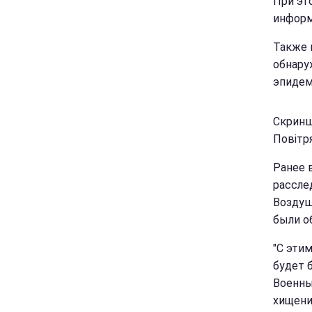
При эт
информ
Также 
обнару
эпидем
Скринш
Повітр
Ранее 
рассле
Воздуш
были о
"С эти
будет 
Военны
хищени