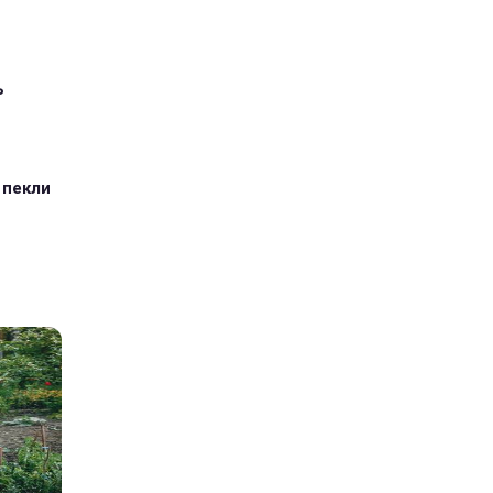
ь
 пекли