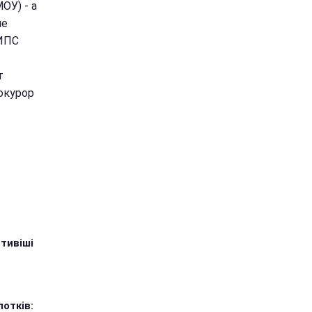
ОУ) - а
ие
НИПС
т
окурор
тивіші
лотків: