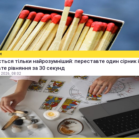
И
ться тільки найрозумніший: переставте один сірник і
те рівняння за 30 секунд
 2026, 08:02