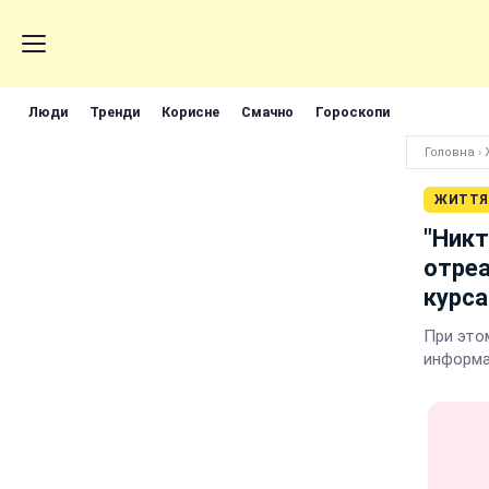
Люди
Тренди
Корисне
Смачно
Гороскопи
Головна
›
ЖИТТЯ
"Никт
отреа
курс
При это
информ