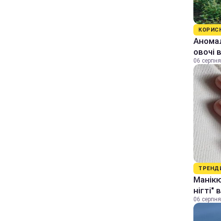
КОРИС
Аномал
овочі 
06 серпня
ТРЕНД
Манікю
нігті"
06 серпня