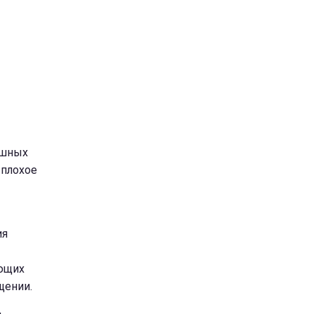
ушных
 плохое
ия
ующих
щении.