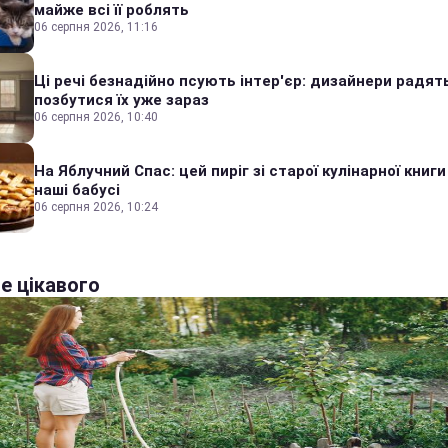
майже всі її роблять
06 серпня 2026, 11:16
Ці речі безнадійно псують інтер'єр: дизайнери радят
позбутися їх уже зараз
06 серпня 2026, 10:40
На Яблучний Спас: цей пиріг зі старої кулінарної книги
наші бабусі
06 серпня 2026, 10:24
е цікавого