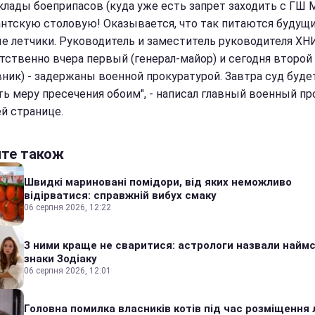
склады боеприпасов (куда уже есть запрет заходить с ГШ М
антскую столовую! Оказывается, что так питаются будущ
е летчики. Руководитель и заместитель руководителя Х
тственно вчера первый (генерал-майор) и сегодня второй
вник) - задержаны военной прокуратурой. Завтра суд буде
ть меру пресечения обоим", - написал главный военный пр
ей странице.
йте також
Швидкі мариновані помідори, від яких неможливо
відірватися: справжній вибух смаку
06 серпня 2026, 12:22
З ними краще не сваритися: астрологи назвали наймс
знаки Зодіаку
06 серпня 2026, 12:01
Головна помилка власників котів під час розміщення 