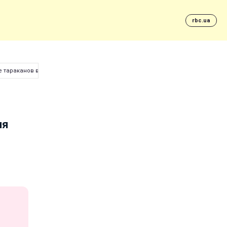
rbc.ua
е тараканов в еде для курсантов
ля