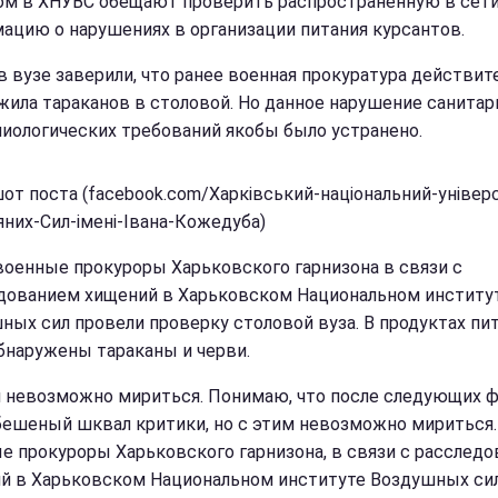
ом в ХНУВС обещают проверить распространенную в сет
ацию о нарушениях в организации питания курсантов.
в вузе заверили, что ранее военная прокуратура действит
жила тараканов в столовой. Но данное нарушение санитар
иологических требований якобы было устранено.
от поста (facebook.com/Харківський-національний-універ
яних-Сил-імені-Івана-Кожедуба)
военные прокуроры Харьковского гарнизона в связи с
дованием хищений в Харьковском Национальном институ
ных сил провели проверку столовой вуза. В продуктах пи
бнаружены тараканы и черви.
м невозможно мириться. Понимаю, что после следующих 
бешеный шквал критики, но с этим невозможно мириться.
е прокуроры Харьковского гарнизона, в связи с расслед
й в Харьковском Национальном институте Воздушных сил