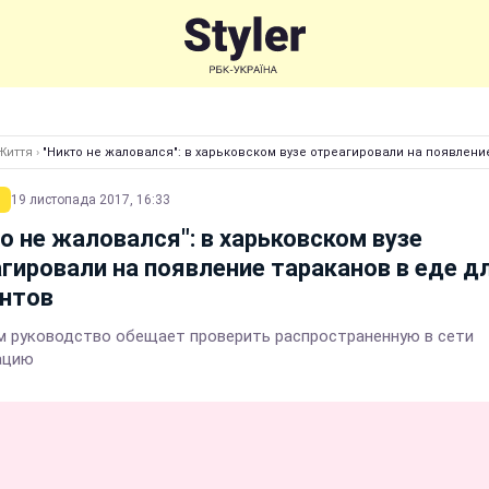
Життя
›
"Никто не жаловался": в харьковском вузе отреагировали на появлени
19 листопада 2017, 16:33
о не жаловался": в харьковском вузе
гировали на появление тараканов в еде д
антов
м руководство обещает проверить распространенную в сети
ацию