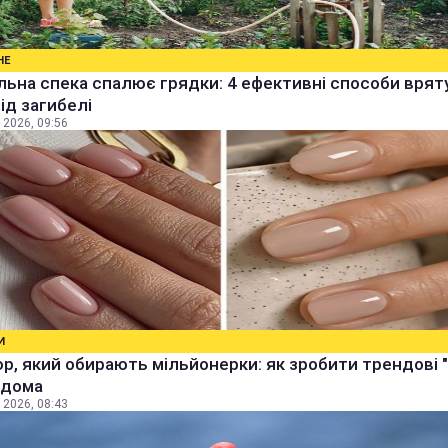
НЕ
ьна спека спалює грядки: 4 ефективні способи врят
від загибелі
 2026, 09:56
И
р, який обирають мільйонерки: як зробити трендові "
 вдома
 2026, 08:43