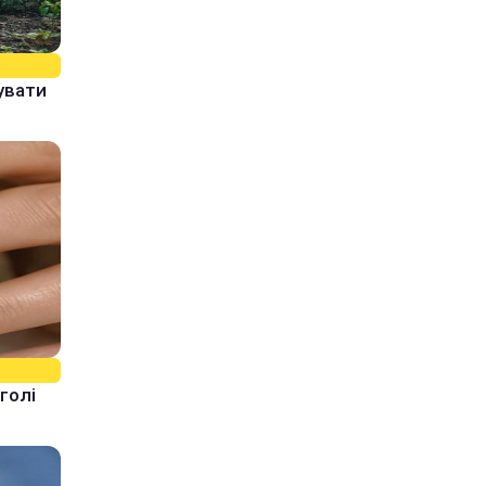
увати
голі