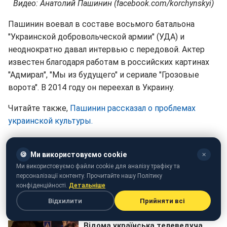
Видео: Анатолий Пашинин (facebook.com/korchynskyi)
Пашинин воевал в составе восьмого батальона
"Украинской добровольческой армии" (УДА) и
неоднократно давал интервью с передовой. Актер
известен благодаря работам в российских картинах
"Адмирал", "Мы из будущего" и сериале "Грозовые
ворота". В 2014 году он переехал в Украину.
Читайте также,
Пашинин рассказал о проблемах
украинской культуры.
🍪
Ми використовуємо cookie
✕
Ми використовуємо файли cookie для аналізу трафіку та
персоналізації контенту. Прочитайте нашу Політику
конфіденційності.
Детальніше
Відхилити
Прийняти всі