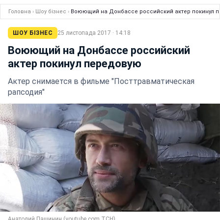
Головна
›
Шоу бізнес
›
Воюющий на Донбассе российский актер покинул 
ШОУ БІЗНЕС
25 листопада 2017 · 14:18
Воюющий на Донбассе российский
актер покинул передовую
Актер снимается в фильме "Посттравматическая
рапсодия"
Анатолий Пашинин (youtube.com ТСН)