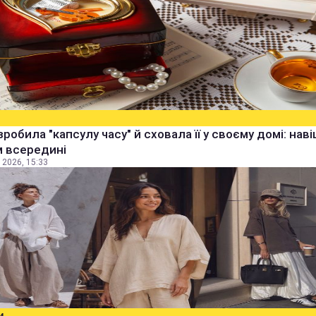
зробила "капсулу часу" й сховала її у своєму домі: наві
м всередині
 2026, 15:33