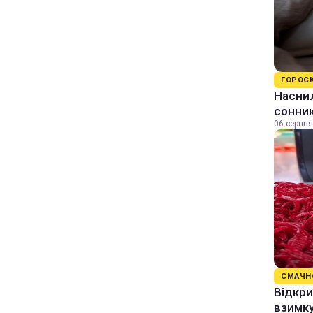
ГОРОС
Наснил
сонник
06 серпня
СМАЧН
Відкри
взимку