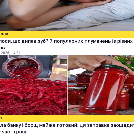
КОПИ
ося, що випав зуб? 7 популярних тлумачень із різних
ів
 2026, 14:21
О
ла банку і борщ майже готовий: ця заправка заощади
 час і гроші