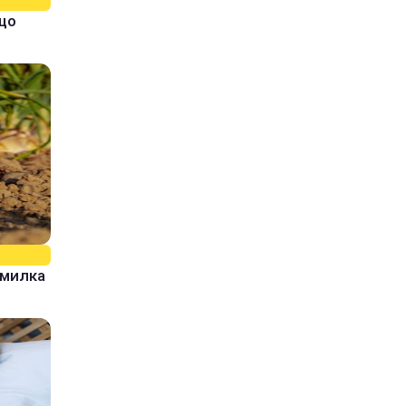
кщо
омилка