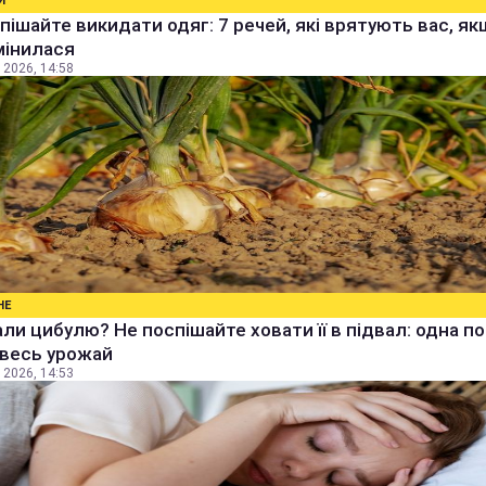
И
пішайте викидати одяг: 7 речей, які врятують вас, я
мінилася
 2026, 14:58
НЕ
ли цибулю? Не поспішайте ховати її в підвал: одна п
 весь урожай
 2026, 14:53