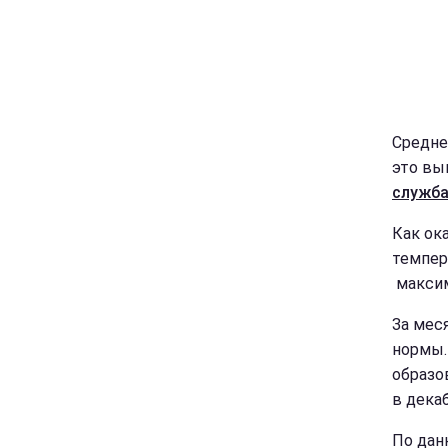
Средне
это вы
служб
Как ок
темпер
максим
За мес
нормы.
образо
в декаб
По дан