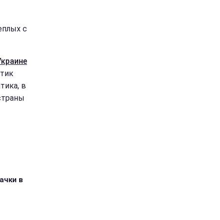
еплых с
 Украине
птик
тика, в
 страны
ачки в