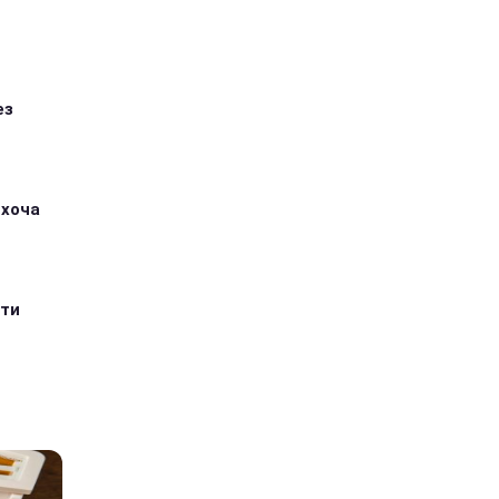
ез
 хоча
ити