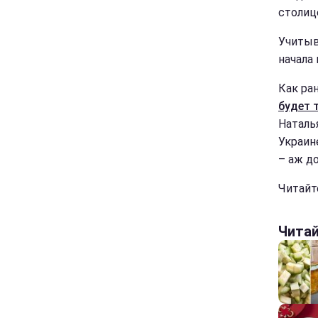
столиц
Учитыв
начала
Как ран
будет 
Наталь
Украин
– аж д
Читайт
Чита