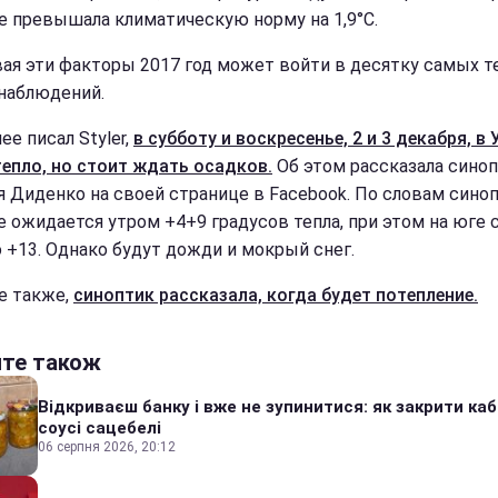
е превышала климатическую норму на 1,9°С.
ая эти факторы 2017 год может войти в десятку самых т
 наблюдений.
ее писал Styler,
в субботу и воскресенье, 2 и 3 декабря, в
тепло, но стоит ждать осадков.
Об этом рассказала сино
я Диденко на своей странице в Facebook. По словам синоп
е ожидается утром +4+9 градусов тепла, при этом на юге
о +13. Однако будут дожди и мокрый снег.
е также,
синоптик рассказала, когда будет потепление.
йте також
Відкриваєш банку і вже не зупинитися: як закрити каб
соусі сацебелі
06 серпня 2026, 20:12