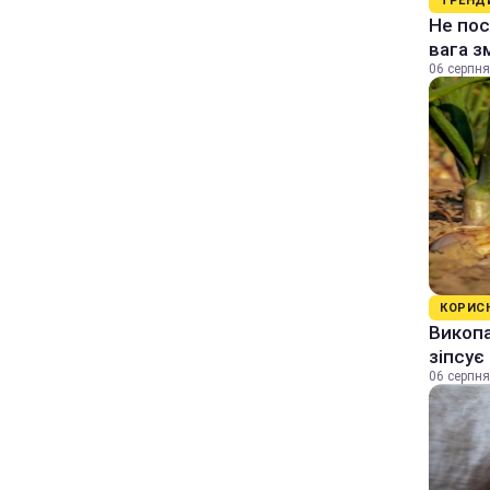
ТРЕНД
Не пос
вага з
06 серпня
КОРИС
Викопа
зіпсує
06 серпня