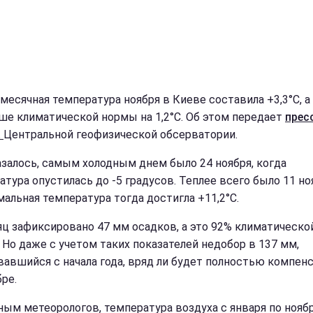
месячная температура ноября в Киеве составила +3,3°С, а
ше климатической нормы на 1,2°С. Об этом передает
прес
а
Центральной геофизической обсерватории.
азалось, самым холодным днем было 24 ноября, когда
атура опустилась до -5 градусов. Теплее всего было 11 но
альная температура тогда достигла +11,2°С.
яц зафиксировано 47 мм осадков, а это 92% климатическо
 Но даже с учетом таких показателей недобор в 137 мм,
вавшийся с начала года, вряд ли будет полностью компен
ре.
ным метеорологов, температура воздуха с января по нояб