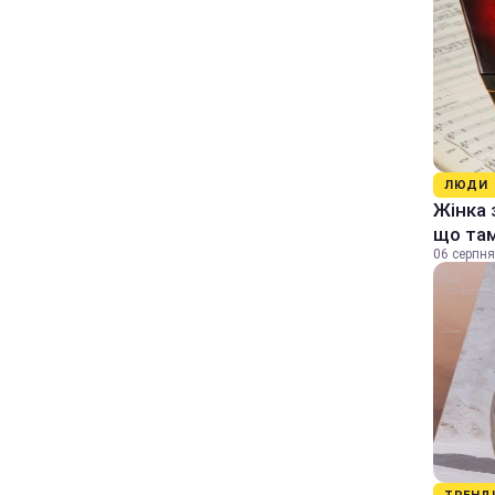
ЛЮДИ
Жінка 
що та
06 серпня