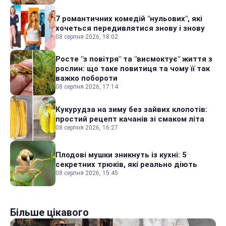
7 романтичних комедій "нульових", які
хочеться передивлятися знову і знову
08 серпня 2026, 18:02
Росте "з повітря" та "висмоктує" життя з
рослин: що таке повитиця та чому її так
важко побороти
08 серпня 2026, 17:14
Кукурудза на зиму без зайвих клопотів:
простий рецепт качанів зі смаком літа
08 серпня 2026, 16:27
Плодові мушки зникнуть із кухні: 5
секретних трюків, які реально діють
08 серпня 2026, 15:45
Більше цікавого