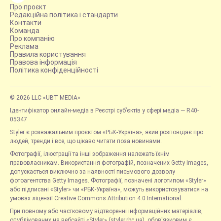
Про проєкт
Редакційна політика і стандарти
Контакти
Команда
Про компанію
Реклама
Правила користування
Правова інформація
Політика конфіденційності
© 2026 LLC «UBT MEDIA»
Ідентифікатор онлайн-медіа в Реєстрі суб’єктів у сфері медіа — R40-
05347
Styler є розважальним проєктом «РБК-Україна», який розповідає про
людей, тренди і все, що цікаво читати поза новинами.
Фотографії, ілюстрації та інші зображення належать їхнім
правовласникам. Використання фотографій, позначених Getty Images,
допускається виключно за наявності письмового дозволу
фотоагентства Getty Images. Фотографії, позначені логотипом «Styler»
або підписані «Styler» чи «РБК-Україна», можуть використовуватися на
умовах ліцензії Creative Commons Attribution 4.0 International.
При повному або частковому відтворенні інформаційних матеріалів,
опублікованих на вебсайті «Styler» (styler.rbc.ua), обов'язковим є