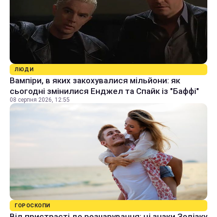
ЛЮДИ
Вампіри, в яких закохувалися мільйони: як
сьогодні змінилися Енджел та Спайк із "Баффі"
08 серпня 2026, 12:55
ГОРОСКОПИ
Від пристрасті до розчарування: ці знаки Зодіаку