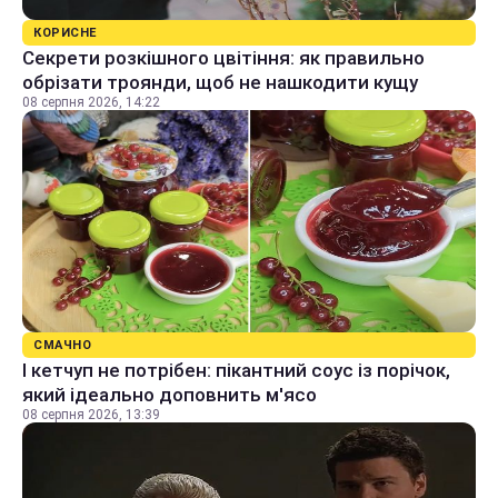
КОРИСНЕ
Секрети розкішного цвітіння: як правильно
обрізати троянди, щоб не нашкодити кущу
08 серпня 2026, 14:22
СМАЧНО
І кетчуп не потрібен: пікантний соус із порічок,
який ідеально доповнить м'ясо
08 серпня 2026, 13:39