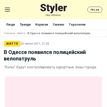
rbc.ua
Люди
Тренди
Корисне
Смачно
Гороскопи
Головна
›
Життя
›
В Одессе появился полицейский велопатруль
ЖИТТЯ
25 липня 2017, 21:05
В Одессе появился полицейский
велопатруль
"Копы" будут контролировать курортные зоны города