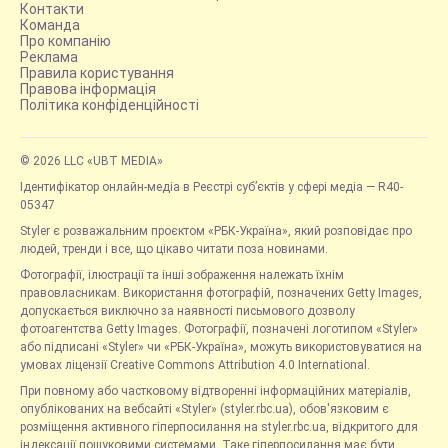
Контакти
Команда
Про компанію
Реклама
Правила користування
Правова інформація
Політика конфіденційності
© 2026 LLC «UBT MEDIA»
Ідентифікатор онлайн-медіа в Реєстрі суб’єктів у сфері медіа — R40-
05347
Styler є розважальним проєктом «РБК-Україна», який розповідає про
людей, тренди і все, що цікаво читати поза новинами.
Фотографії, ілюстрації та інші зображення належать їхнім
правовласникам. Використання фотографій, позначених Getty Images,
допускається виключно за наявності письмового дозволу
фотоагентства Getty Images. Фотографії, позначені логотипом «Styler»
або підписані «Styler» чи «РБК-Україна», можуть використовуватися на
умовах ліцензії Creative Commons Attribution 4.0 International.
При повному або частковому відтворенні інформаційних матеріалів,
опублікованих на вебсайті «Styler» (styler.rbc.ua), обов'язковим є
розміщення активного гіперпосилання на styler.rbc.ua, відкритого для
індексації пошуковими системами. Таке гіперпосилання має бути