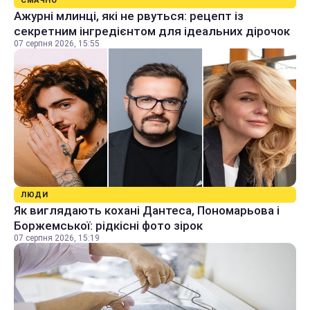
СМАЧНО
Ажурні млинці, які не рвуться: рецепт із
секретним інгредієнтом для ідеальних дірочок
07 серпня 2026, 15:55
ЛЮДИ
Як виглядають кохані Дантеса, Пономарьова і
Боржемської: рідкісні фото зірок
07 серпня 2026, 15:19