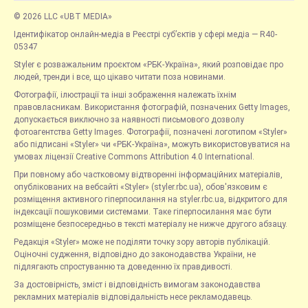
© 2026 LLC «UBT MEDIA»
Ідентифікатор онлайн-медіа в Реєстрі суб’єктів у сфері медіа — R40-
05347
Styler є розважальним проєктом «РБК-Україна», який розповідає про
людей, тренди і все, що цікаво читати поза новинами.
Фотографії, ілюстрації та інші зображення належать їхнім
правовласникам. Використання фотографій, позначених Getty Images,
допускається виключно за наявності письмового дозволу
фотоагентства Getty Images. Фотографії, позначені логотипом «Styler»
або підписані «Styler» чи «РБК-Україна», можуть використовуватися на
умовах ліцензії Creative Commons Attribution 4.0 International.
При повному або частковому відтворенні інформаційних матеріалів,
опублікованих на вебсайті «Styler» (styler.rbc.ua), обов'язковим є
розміщення активного гіперпосилання на styler.rbc.ua, відкритого для
індексації пошуковими системами. Таке гіперпосилання має бути
розміщене безпосередньо в тексті матеріалу не нижче другого абзацу.
Редакція «Styler» може не поділяти точку зору авторів публікацій.
Оціночні судження, відповідно до законодавства України, не
підлягають спростуванню та доведенню їх правдивості.
За достовірність, зміст і відповідність вимогам законодавства
рекламних матеріалів відповідальність несе рекламодавець.