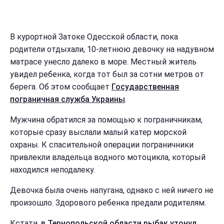
В курортной Затоке Одесской области, пока
родители отдыхали, 10-летнюю девочку на надувном
матрасе унесло далеко в море. Местный житель
увидел ребенка, когда тот был за сотни метров от
берега. Об этом сообщает
Государственная
пограничная служба Украины
.
Мужчина обратился за помощью к пограничникам,
которые сразу выслали малый катер морской
охраны. К спасительной операции пограничники
привлекли владельца водного мотоцикла, который
находился неподалеку.
Девочка была очень напугана, однако с ней ничего не
произошло. Здорового ребенка предали родителям.
Кстати,
в Тернопольской области рыбак утонул,