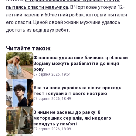
пытаясь спасти мальчика
. В Чорткове утонули 12-
летний парень и 60-летний рыбак, который пытался
его спасти. Ценой своей жизни мужчине удалось
достать из воді двух ребят.
Читайте також
Фінансова удача вже близько: ці 4 знаки
Зодіаку можуть розбагатіти до кінця
року
07 серпня 2026, 19:51
Яка ти нова українська пісня: проходь
тест і слухай хіт свого настрою
07 серпня 2026, 18:49
З ними не заснеш до ранку: 8
моторошних серіалів, які надовго
засядуть у пам'яті
07 серпня 2026, 18:09