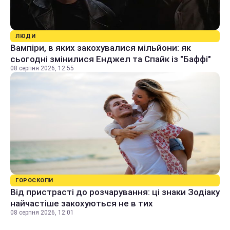
ЛЮДИ
Вампіри, в яких закохувалися мільйони: як
сьогодні змінилися Енджел та Спайк із "Баффі"
08 серпня 2026, 12:55
ГОРОСКОПИ
Від пристрасті до розчарування: ці знаки Зодіаку
найчастіше закохуються не в тих
08 серпня 2026, 12:01