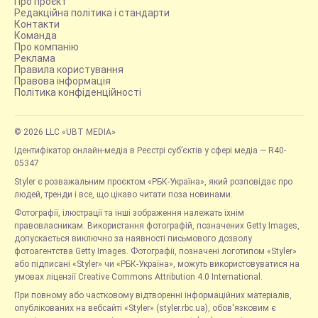
Про проєкт
Редакційна політика і стандарти
Контакти
Команда
Про компанію
Реклама
Правила користування
Правова інформація
Політика конфіденційності
© 2026 LLC «UBT MEDIA»
Ідентифікатор онлайн-медіа в Реєстрі суб’єктів у сфері медіа — R40-
05347
Styler є розважальним проєктом «РБК-Україна», який розповідає про
людей, тренди і все, що цікаво читати поза новинами.
Фотографії, ілюстрації та інші зображення належать їхнім
правовласникам. Використання фотографій, позначених Getty Images,
допускається виключно за наявності письмового дозволу
фотоагентства Getty Images. Фотографії, позначені логотипом «Styler»
або підписані «Styler» чи «РБК-Україна», можуть використовуватися на
умовах ліцензії Creative Commons Attribution 4.0 International.
При повному або частковому відтворенні інформаційних матеріалів,
опублікованих на вебсайті «Styler» (styler.rbc.ua), обов'язковим є