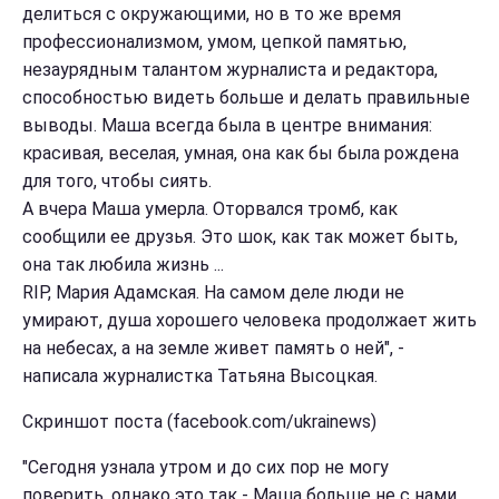
делиться с окружающими, но в то же время
профессионализмом, умом, цепкой памятью,
незаурядным талантом журналиста и редактора,
способностью видеть больше и делать правильные
выводы. Маша всегда была в центре внимания:
красивая, веселая, умная, она как бы была рождена
для того, чтобы сиять.
А вчера Маша умерла. Оторвался тромб, как
сообщили ее друзья. Это шок, как так может быть,
она так любила жизнь ...
RIP, Мария Адамская. На самом деле люди не
умирают, душа хорошего человека продолжает жить
на небесах, а на земле живет память о ней", -
написала журналистка Татьяна Высоцкая.
Скриншот поста (facebook.com/ukrainews)
"Сегодня узнала утром и до сих пор не могу
поверить, однако это так - Маша больше не с нами.