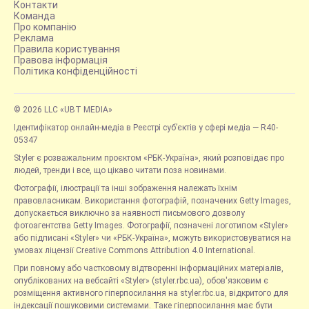
Контакти
Команда
Про компанію
Реклама
Правила користування
Правова інформація
Політика конфіденційності
© 2026 LLC «UBT MEDIA»
Ідентифікатор онлайн-медіа в Реєстрі суб’єктів у сфері медіа — R40-
05347
Styler є розважальним проєктом «РБК-Україна», який розповідає про
людей, тренди і все, що цікаво читати поза новинами.
Фотографії, ілюстрації та інші зображення належать їхнім
правовласникам. Використання фотографій, позначених Getty Images,
допускається виключно за наявності письмового дозволу
фотоагентства Getty Images. Фотографії, позначені логотипом «Styler»
або підписані «Styler» чи «РБК-Україна», можуть використовуватися на
умовах ліцензії Creative Commons Attribution 4.0 International.
При повному або частковому відтворенні інформаційних матеріалів,
опублікованих на вебсайті «Styler» (styler.rbc.ua), обов'язковим є
розміщення активного гіперпосилання на styler.rbc.ua, відкритого для
індексації пошуковими системами. Таке гіперпосилання має бути