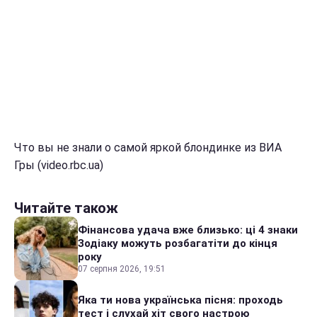
Что вы не знали о самой яркой блондинке из ВИА
Гры (video.rbc.ua)
Читайте також
Фінансова удача вже близько: ці 4 знаки
Зодіаку можуть розбагатіти до кінця
року
07 серпня 2026, 19:51
Яка ти нова українська пісня: проходь
тест і слухай хіт свого настрою