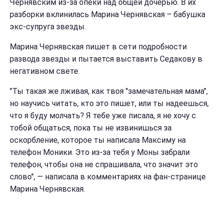
Чернявским из-за опеки над общей дочерью. В их
разборки вклинилась Марина Чернявская – бабушка
экс-супруга звезды.
Марина Чернявская пишет в сети подробности
развода звезды и пытается выставить Седакову в
негативном свете.
"Ты такая же лживая, как твоя "замечательная мама",
но научись читать, кто это пишет, или ты надеешься,
что я буду молчать? Я тебе уже писала, я не хочу с
тобой общаться, пока ты не извинишься за
оскорбление, которое ты написала Максиму на
телефон Моники. Это из-за тебя у Моны забрали
телефон, чтобы она не спрашивала, что значит это
слово", — написала в комментариях на фан-странице
Марина Чернявская.