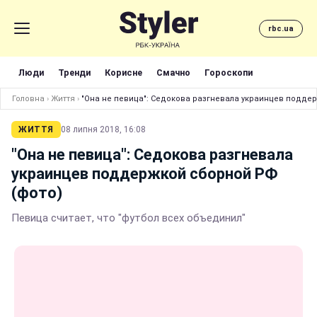
rbc.ua
Люди
Тренди
Корисне
Смачно
Гороскопи
Головна
›
Життя
›
"Она не певица": Седокова разгневала украинцев подде
ЖИТТЯ
08 липня 2018, 16:08
"Она не певица": Седокова разгневала
украинцев поддержкой сборной РФ
(фото)
Певица считает, что "футбол всех объединил"