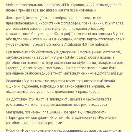
Styler є розважальним проєктом «РБК-Україна», який розповідає про
людей, тренди і все, що цікаво читати поза новинами.
Фотографії, ілюстрації та інші зображення належать їхнім
правовласникам. Використання фотографій, позначених Getty Images,
допускається виключно за наявності письмового дозволу
фотоагентства Getty Images. Фотографії, позначені логотипом «Styler»
або підписані «Styler» чи «РБК-Україна», можуть використовуватися на
умовах ліцензії Creative Commons Attribution 4.0 International.
При повному або частковому відтворенні інформаційних матеріалів,
опублікованих на вебсайті «Styler» (styler.rbc.ua), обов'язковим є
розміщення активного гіперпосилання на styler.rbc.ua, відкритого для
індексації пошуковими системами. Таке гіперпосилання має бути
розміщене безпосередньо в тексті матеріалу не нижче другого абзацу.
Редакція «Styler» може не поділяти точку зору авторів публікацій.
Оціночні судження, відповідно до законодавства України, не
підлягають спростуванню та доведенню їх правдивості.
За достовірність, зміст і відповідність вимогам законодавства
рекламних матеріалів відповідальність несе рекламодавець.
Матеріали, позначені плашками «Прес-реліз», «Спецпроєкт»,
«Партнерський матеріал», «Promo», «Благодійність» та «Резонанс»,
розміщуються на правах реклами.
Рубрика «Новини компаній» є інформаційним форматом, що містить