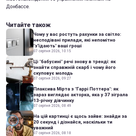
Донбассе.
Читайте також
Чому у вас ростуть рахунки за світло:
несподівані прилади, які непомітно
"з'їдають" ваші гроші
07 серпня 2026, 10:15
Ці "бабусині" речі знову в тренді: як
знайти справжній скарб і чому його
скуповує молодь
07 серпня 2026, 09:27
Плаксива Мірта з "Гаррі Поттера": як
зараз виглядає акторка, яка у 37 зіграла
13-річну дівчинку
07 серпня 2026, 08:49
На цій картинці є щось зайве: знайди за
20 секунд і дізнайся, наскільки ти
уважний
07 серпня 2026, 08:18