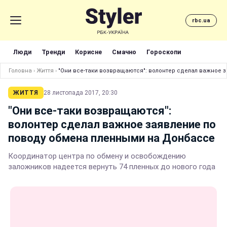
rbc.ua
Люди
Тренди
Корисне
Смачно
Гороскопи
Головна
›
Життя
›
"Они все-таки возвращаются": волонтер сделал важное 
ЖИТТЯ
28 листопада 2017, 20:30
"Они все-таки возвращаются":
волонтер сделал важное заявление по
поводу обмена пленными на Донбассе
Координатор центра по обмену и освобождению
заложников надеется вернуть 74 пленных до нового года