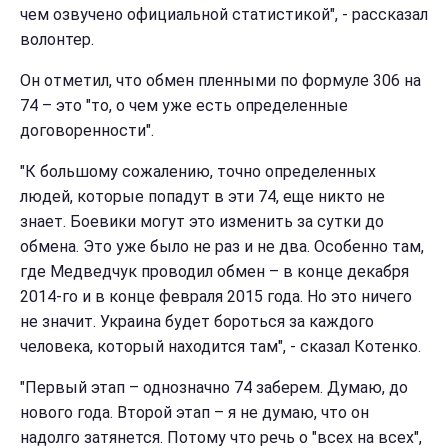
чем озвучено официальной статистикой", - рассказал
волонтер.
Он отметил, что обмен пленными по формуле 306 на
74 – это "то, о чем уже есть определенные
договоренности".
"К большому сожалению, точно определенных
людей, которые попадут в эти 74, еще никто не
знает. Боевики могут это изменить за сутки до
обмена. Это уже было не раз и не два. Особенно там,
где Медведчук проводил обмен – в конце декабря
2014-го и в конце февраля 2015 года. Но это ничего
не значит. Украина будет бороться за каждого
человека, который находится там", - сказал Котенко.
"Первый этап – однозначно 74 заберем. Думаю, до
нового года. Второй этап – я не думаю, что он
надолго затянется. Потому что речь о "всех на всех",