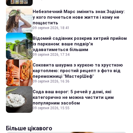
Небезпечний Марс змінить знак Зодіаку:
у кого почнеться нове життя і кому не
пощастить
09 серпня 2026, 18:41
Відомий садівник розкрив хитрий прийом
із парканом: ваше подвір'я
здаватиметься більшим
09 серпня 2026, 17:34
Соковита шаурма з куркою та хрусткою
картоплею: простий рецепт з фото від
переможниці "МастерШеф"
09 серпня 2026, 16:36
Сода ваш ворог: 5 речей у домі, які
категорично не можна чистити цим
популярним засобом
09 серпня 2026, 15:55
Більше цікавого