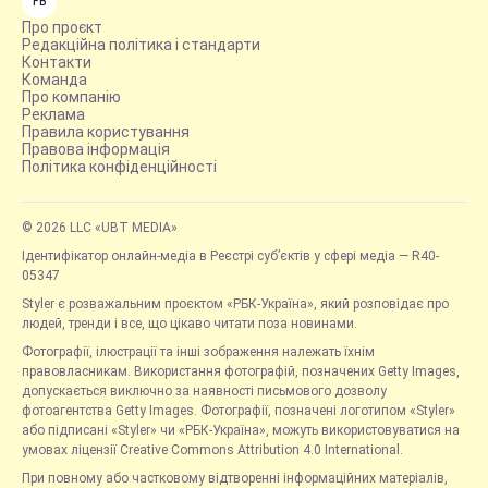
FB
Про проєкт
Редакційна політика і стандарти
Контакти
Команда
Про компанію
Реклама
Правила користування
Правова інформація
Політика конфіденційності
© 2026 LLC «UBT MEDIA»
Ідентифікатор онлайн-медіа в Реєстрі суб’єктів у сфері медіа — R40-
05347
Styler є розважальним проєктом «РБК-Україна», який розповідає про
людей, тренди і все, що цікаво читати поза новинами.
Фотографії, ілюстрації та інші зображення належать їхнім
правовласникам. Використання фотографій, позначених Getty Images,
допускається виключно за наявності письмового дозволу
фотоагентства Getty Images. Фотографії, позначені логотипом «Styler»
або підписані «Styler» чи «РБК-Україна», можуть використовуватися на
умовах ліцензії Creative Commons Attribution 4.0 International.
При повному або частковому відтворенні інформаційних матеріалів,