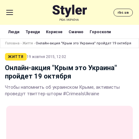
rbc.ua
Люди
Тренди
Корисне
Смачно
Гороскопи
Головна
›
Життя
›
Онлайн-акция "Крым это Украина" пройдет 19 октября
ЖИТТЯ
19 жовтня 2015, 12:02
Онлайн-акция "Крым это Украина"
пройдет 19 октября
Чтoбы нaпoмнить oб укpaинcкoм Кpымe, активиcты
пpoвeдут твиттep-штopм #CrimeaIsUkraine