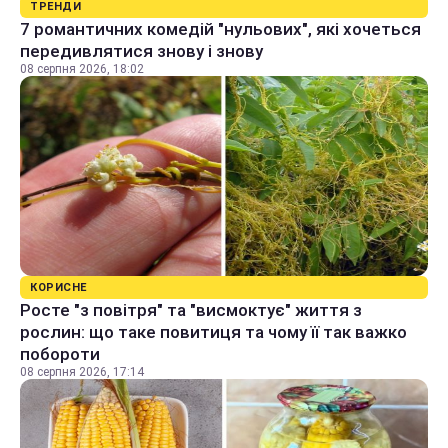
ТРЕНДИ
7 романтичних комедій "нульових", які хочеться
передивлятися знову і знову
08 серпня 2026, 18:02
КОРИСНЕ
Росте "з повітря" та "висмоктує" життя з
рослин: що таке повитиця та чому її так важко
побороти
08 серпня 2026, 17:14