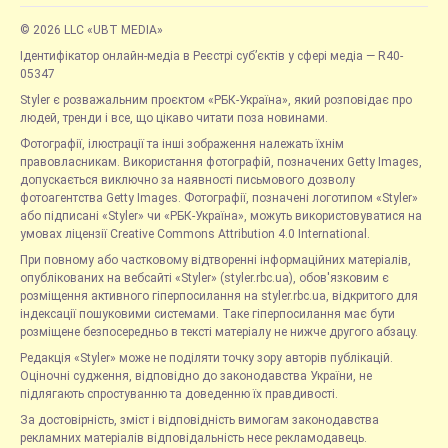
© 2026 LLC «UBT MEDIA»
Ідентифікатор онлайн-медіа в Реєстрі суб’єктів у сфері медіа — R40-
05347
Styler є розважальним проєктом «РБК-Україна», який розповідає про
людей, тренди і все, що цікаво читати поза новинами.
Фотографії, ілюстрації та інші зображення належать їхнім
правовласникам. Використання фотографій, позначених Getty Images,
допускається виключно за наявності письмового дозволу
фотоагентства Getty Images. Фотографії, позначені логотипом «Styler»
або підписані «Styler» чи «РБК-Україна», можуть використовуватися на
умовах ліцензії Creative Commons Attribution 4.0 International.
При повному або частковому відтворенні інформаційних матеріалів,
опублікованих на вебсайті «Styler» (styler.rbc.ua), обов'язковим є
розміщення активного гіперпосилання на styler.rbc.ua, відкритого для
індексації пошуковими системами. Таке гіперпосилання має бути
розміщене безпосередньо в тексті матеріалу не нижче другого абзацу.
Редакція «Styler» може не поділяти точку зору авторів публікацій.
Оціночні судження, відповідно до законодавства України, не
підлягають спростуванню та доведенню їх правдивості.
За достовірність, зміст і відповідність вимогам законодавства
рекламних матеріалів відповідальність несе рекламодавець.