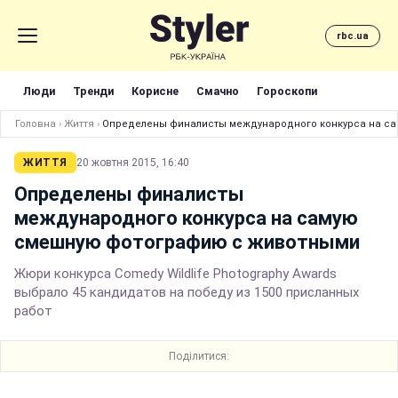
rbc.ua
Люди
Тренди
Корисне
Смачно
Гороскопи
Головна
›
Життя
›
Определены финалисты международного конкурса на с
ЖИТТЯ
20 жовтня 2015, 16:40
Определены финалисты
международного конкурса на самую
смешную фотографию с животными
Жюри конкурса Comedy Wildlife Photography Awards
выбрало 45 кандидатов на победу из 1500 присланных
работ
Поділитися: