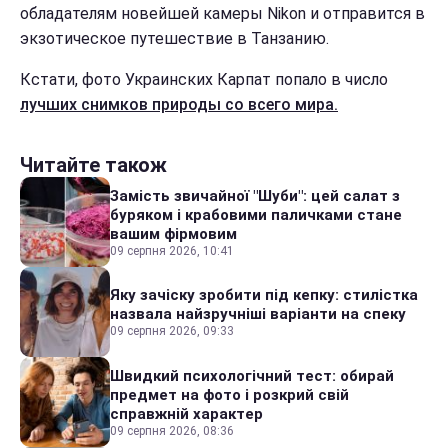
обладателям новейшей камеры Nikon и отправится в
экзотическое путешествие в Танзанию.
Кстати, фото Украинских Карпат попало в число
лучших снимков природы со всего мира.
Читайте також
Замість звичайної "Шуби": цей салат з
буряком і крабовими паличками стане
вашим фірмовим
09 серпня 2026, 10:41
Яку зачіску зробити під кепку: стилістка
назвала найзручніші варіанти на спеку
09 серпня 2026, 09:33
Швидкий психологічний тест: обирай
предмет на фото і розкрий свій
справжній характер
09 серпня 2026, 08:36