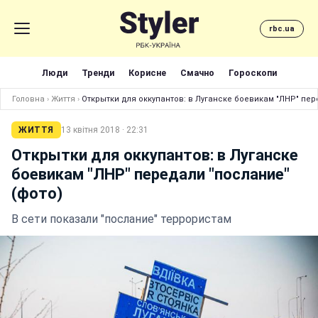
rbc.ua
Люди
Тренди
Корисне
Смачно
Гороскопи
Головна
›
Життя
›
Открытки для оккупантов: в Луганске боевикам "ЛНР" пер
ЖИТТЯ
13 квітня 2018 · 22:31
Открытки для оккупантов: в Луганске
боевикам "ЛНР" передали "послание"
(фото)
В сети показали "послание" террористам