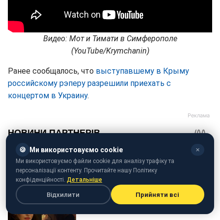
Видео: Мот и Тимати в Симферополе
(YouTube/Krymchanin)
Ранее сообщалось, что
выступавшему в Крыму
российскому рэперу разрешили приехать с
концертом в Украину
.
🍪
Ми використовуємо cookie
✕
Ми використовуємо файли cookie для аналізу трафіку та
персоналізації контенту. Прочитайте нашу Політику
конфіденційності.
Детальніше
Відхилити
Прийняти всі