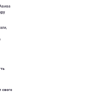
-Авива
ору
али,
е
уть
т свого