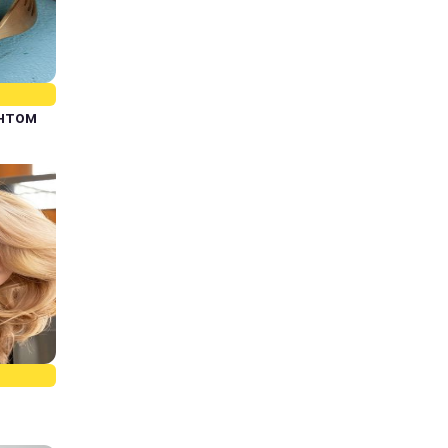
єнтом