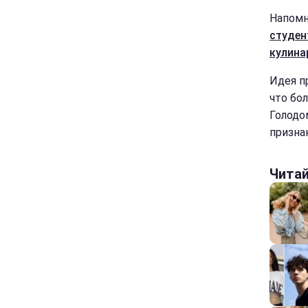
Напомн
студен
кулин
Идея п
что бо
Голодо
призна
Чита