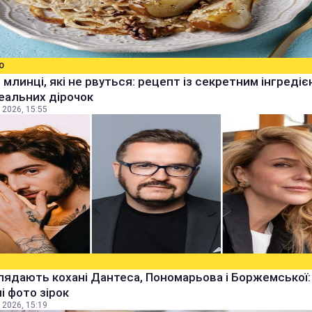
О
 млинці, які не рвуться: рецепт із секретним інгреді
еальних дірочок
 2026, 15:55
лядають кохані Дантеса, Пономарьова і Боржемської:
ні фото зірок
 2026, 15:19