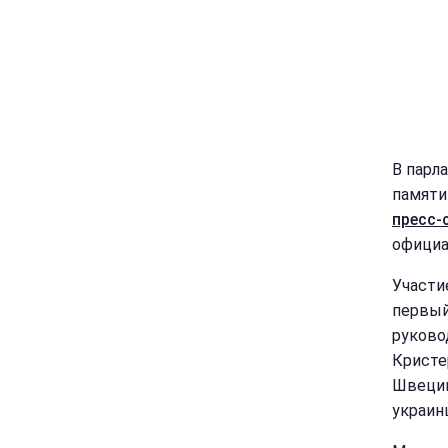
В парл
памяти
пресс-
официа
Участи
первый
руково
Кристе
Швеции
украин