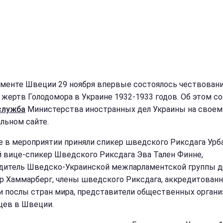
аменте Швеции 29 ноября впервые состоялось чествован
 жертв Голодомора в Украине 1932-1933 годов. Об этом с
служба
Министерства иностранных дел Украины на своем
льном сайте.
е в мероприятии приняли спикер шведского Риксдага Урба
 вице-спикер Шведского Риксдага Эва Тален Финне,
дитель Шведско-Украинской межпарламентской группы 
р Хаммарберг, члены шведского Риксдага, аккредитован
 послы стран мира, представители общественных органи
цев в Швеции.