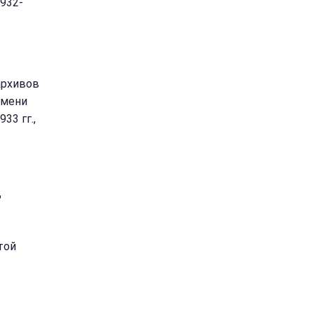
932-
архивов
имени
33 гг.,
"
той