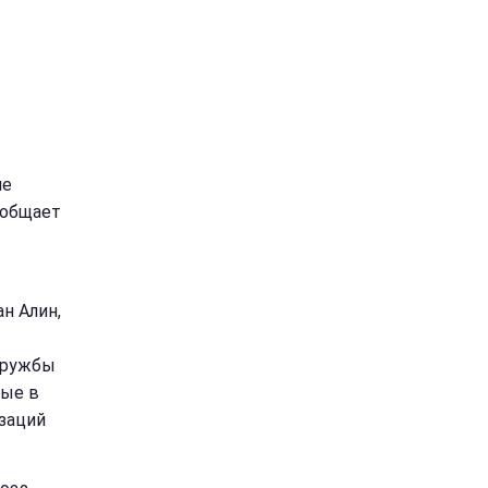
ие
ообщает
н Алин,
дружбы
ные в
заций