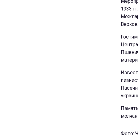
Меропр
1933 г
Межпар
Верхов
Гостям
Центра
Пшенич
матери
Извест
пианис
Пасечн
украин
Память
молчан
Фото: 