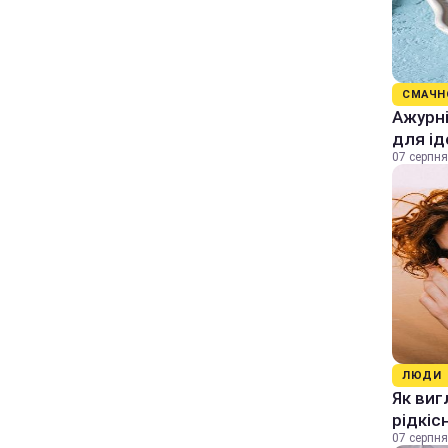
СМАЧН
Ажурні
для ід
07 серпня
ЛЮДИ
Як виг
рідкіс
07 серпня