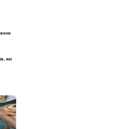
 вони
в, які