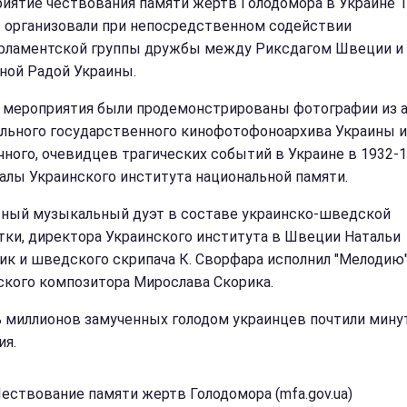
иятие чествования памяти жертв Голодомора в Украине 1
г. организовали при непосредственном содействии
ламентской группы дружбы между Риксдагом Швеции и
ной Радой Украины.
 мероприятия были продемонстрированы фотографии из 
льного государственного кинофотофоноархива Украины 
ного, очевидцев трагических событий в Украине в 1932-19
алы Украинского института национальной памяти.
ный музыкальный дуэт в составе украинско-шведской
тки, директора Украинского института в Швеции Натальи
ик и шведского скрипача К. Сворфара исполнил "Мелодию
ского композитора Мирослава Скорика.
 миллионов замученных голодом украинцев почтили мину
ия.
Чествование памяти жертв Голодомора (mfa.gov.ua)