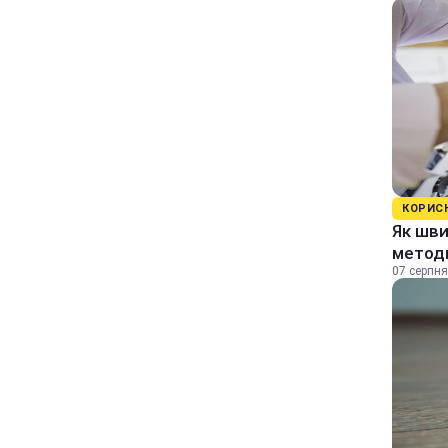
КОРИС
Як шви
методи
07 серпня