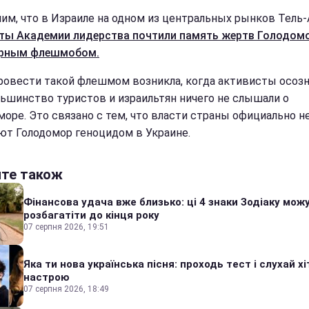
им, что в Израиле на одном из центральных рынков Тель
ты Академии лидерства почтили память жертв Голодом
арным флешмобом.
ровести такой флешмом возникла, когда активисты осозн
льшинство туристов и израильтян ничего не слышали о
море. Это связано с тем, что власти страны официально н
ют Голодомор геноцидом в Украине.
йте також
Фінансова удача вже близько: ці 4 знаки Зодіаку мож
розбагатіти до кінця року
07 серпня 2026, 19:51
Яка ти нова українська пісня: проходь тест і слухай хі
настрою
07 серпня 2026, 18:49