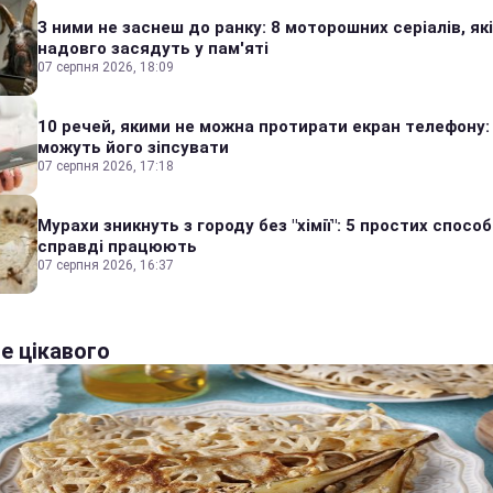
З ними не заснеш до ранку: 8 моторошних серіалів, які
надовго засядуть у пам'яті
07 серпня 2026, 18:09
10 речей, якими не можна протирати екран телефону:
можуть його зіпсувати
07 серпня 2026, 17:18
Мурахи зникнуть з городу без "хімії": 5 простих способі
справді працюють
07 серпня 2026, 16:37
е цікавого