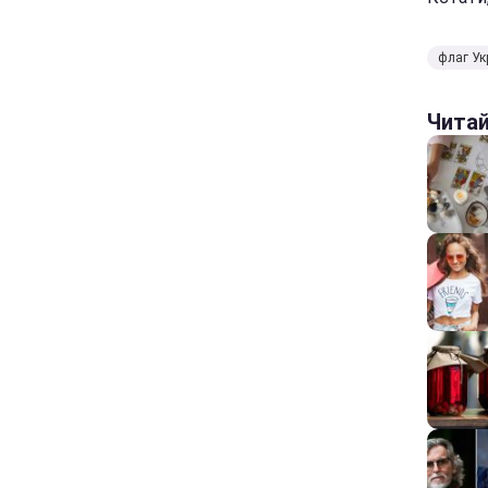
флаг У
Чита