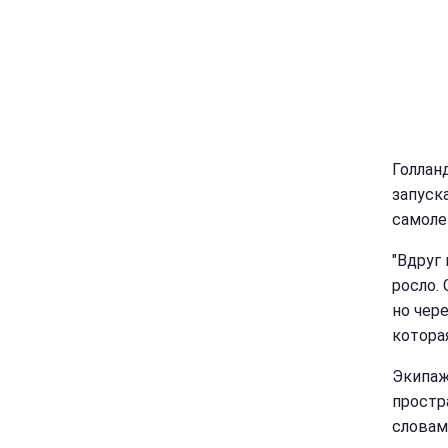
Голлан
запуск
самоле
"Вдруг
росло.
но чер
которая
Экипаж
простр
словам