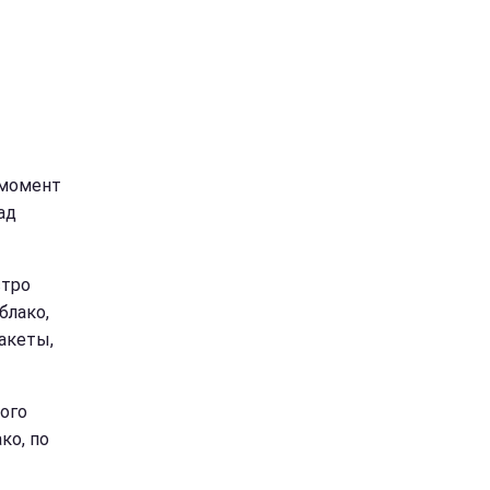
 момент
ад
стро
блако,
акеты,
ого
ко, по