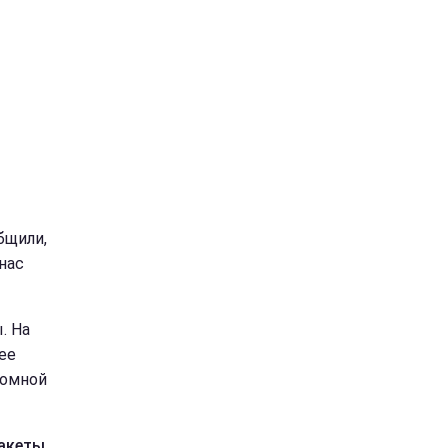
бщили,
нас
. На
ее
ромной
ракеты
.