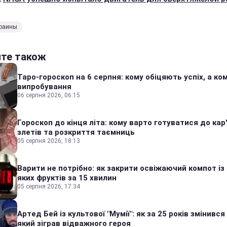
краины
йте також
Таро-гороскоп на 6 серпня: кому обіцяють успіх, а ком
випробування
06 серпня 2026, 06:15
Гороскоп до кінця літа: кому варто готуватися до кар
злетів та розкриття таємниць
05 серпня 2026, 18:13
Варити не потрібно: як закрити освіжаючий компот із
яких фруктів за 15 хвилин
05 серпня 2026, 17:34
Артед Бей із культової "Мумії": як за 25 років змінився
який зіграв відважного героя