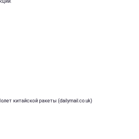
кций.
олет китайской ракеты (dailymail.co.uk)