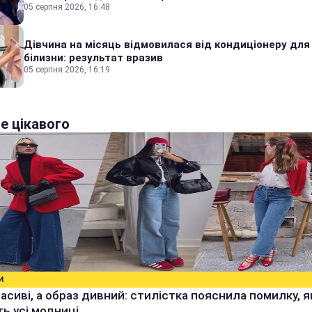
05 серпня 2026, 16:48
Дівчина на місяць відмовилася від кондиціонеру для
білизни: результат вразив
05 серпня 2026, 16:19
е цікавого
И
расиві, а образ дивний: стилістка пояснила помилку, я
ь усі модниці