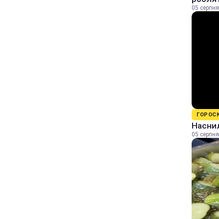
05 серпня
ГОРОС
Наснил
05 серпня