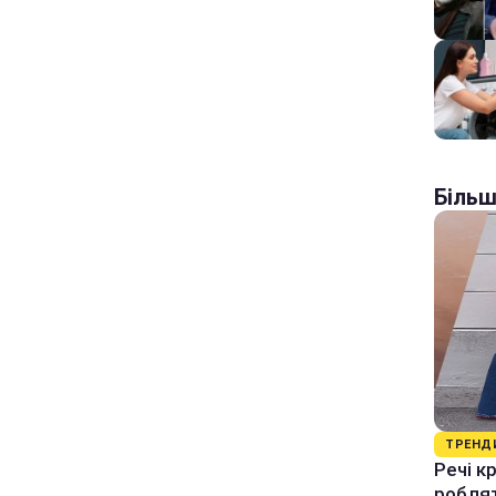
Більш
ТРЕНД
Речі к
роблят