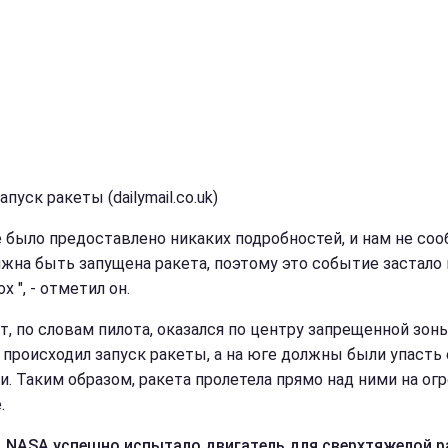
апуск ракеты (dailymail.co.uk)
е было предоставлено никаких подробностей, и нам не соо
лжна быть запущена ракета, поэтому это событие застало 
х ", - отметил он.
т, по словам пилота, оказался по центру запрещенной зоны
 происходил запуск ракеты, а на юге должны были упасть 
и. Таким образом, ракета пролетела прямо над ними на ог
.
,
NASA успешно испытало двигатель для сверхтяжелой 