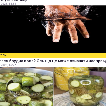
 2026, 15:52
КОПИ
ася брудна вода? Ось що це може означати насправ
 2026, 15:27