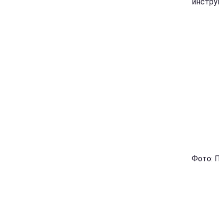
инстру
Фото: П