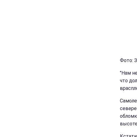
Фото: З
"Нам н
что до
враспло
Самоле
севере
обломк
высоте
Кстати