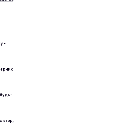
у -
'єрних
 будь-
 актор,