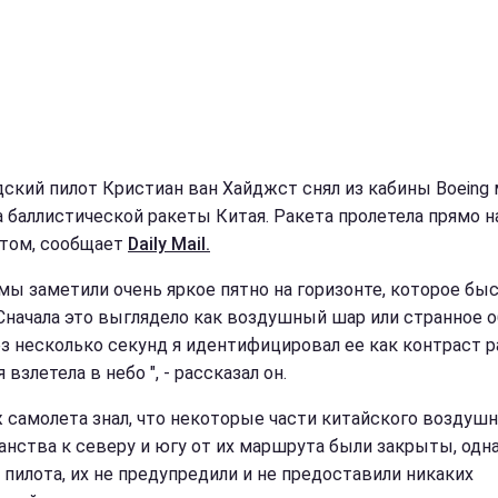
дский пилот Кристиан ван Хайджст снял из кабины Boeing
а баллистической ракеты Китая. Ракета пролетела прямо н
том, сообщает
Daily Mail.
 мы заметили очень яркое пятно на горизонте, которое бы
 Сначала это выглядело как воздушный шар или странное о
ез несколько секунд я идентифицировал ее как контраст р
 взлетела в небо ", - рассказал он.
 самолета знал, что некоторые части китайского воздушн
анства к северу и югу от их маршрута были закрыты, одна
 пилота, их не предупредили и не предоставили никаких