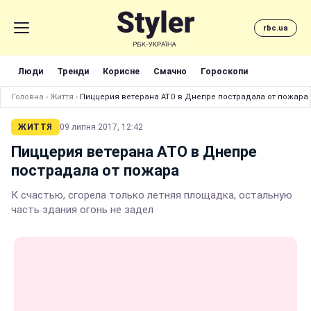
rbc.ua
Люди
Тренди
Корисне
Смачно
Гороскопи
Головна
›
Життя
›
Пиццерия ветерана АТО в Днепре пострадала от пожара
ЖИТТЯ
09 липня 2017, 12:42
Пиццерия ветерана АТО в Днепре
пострадала от пожара
К счастью, сгорела только летняя площадка, остальную
часть здания огонь не задел