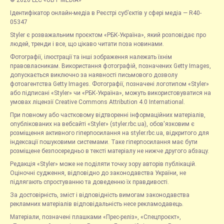
© 2026 LLC «UBT MEDIA»
Ідентифікатор онлайн-медіа в Реєстрі суб’єктів у сфері медіа — R40-
05347
Styler є розважальним проєктом «РБК-Україна», який розповідає про
людей, тренди і все, що цікаво читати поза новинами.
Фотографії, ілюстрації та інші зображення належать їхнім
правовласникам. Використання фотографій, позначених Getty Images,
допускається виключно за наявності письмового дозволу
фотоагентства Getty Images. Фотографії, позначені логотипом «Styler»
або підписані «Styler» чи «РБК-Україна», можуть використовуватися на
умовах ліцензії Creative Commons Attribution 4.0 International.
При повному або частковому відтворенні інформаційних матеріалів,
опублікованих на вебсайті «Styler» (styler.rbc.ua), обов'язковим є
розміщення активного гіперпосилання на styler.rbc.ua, відкритого для
індексації пошуковими системами. Таке гіперпосилання має бути
розміщене безпосередньо в тексті матеріалу не нижче другого абзацу.
Редакція «Styler» може не поділяти точку зору авторів публікацій.
Оціночні судження, відповідно до законодавства України, не
підлягають спростуванню та доведенню їх правдивості.
За достовірність, зміст і відповідність вимогам законодавства
рекламних матеріалів відповідальність несе рекламодавець.
Матеріали, позначені плашками «Прес-реліз», «Спецпроєкт»,