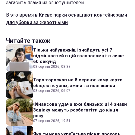
загасить пламя из огнетушителей.
В это время
в Киеве парки оснащают контейнерами
для уборки за животными
.
Читайте також
Тільки найуважніші знайдуть усі 7
відмінностей в цій головоломці: є лише
60 секунд
08 серпня 2026, 08:38
Таро-гороскоп на 8 серпня: кому карти
обіцяють успіх, зміни та нові шанси
08 серпня 2026, 06:07
Фінансова удача вже близько: ці 4 знаки
Зодіаку можуть розбагатіти до кінця
року
07 серпня 2026, 19:51
Яка ти нова українська пісня: проходь