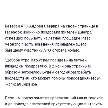
Ветеран АТО
Андрей Саврира на своей странице в
facebook
иронично поздравил жителей Днепра,
успевших побывать на летней площадке Pizza
Veterano. Часть заведения, принадлежащего
бывшему участнику АТО, сгорела ночью.
"Доброе утро. Кто успел
посидеть на летней
площадке, поздравляю. В 2 ночи
она странным
образом загорелась.
Будем сегодня разгребать
последствия, кто может помочь, присоединяйтесь",
-написал Сарвира.
Первым пожар заметил проезжавший мимо таксист
и до приезда спасателей присутствующие пытались