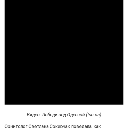
Видео: Лебеди под Одессой (tsn.ua)
Орнитолог Светлана Сокерчак поведала, как