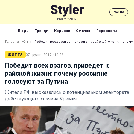
rbc.ua
Люди
Тренди
Корисне
Смачно
Гороскопи
Головна
›
Життя
›
Победит всех врагов, приведет к райской жизни: почему
ЖИТТЯ
07 грудня 2017 · 16:59
Победит всех врагов, приведет к
райской жизни: почему россияне
голосуют за Путина
Жители РФ высказались о потенциальном электорате
действующего хозяина Кремля