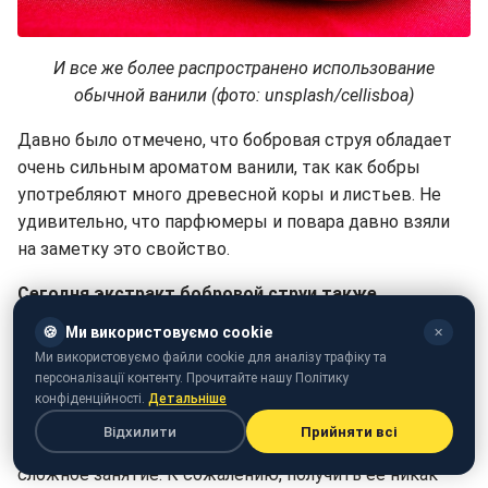
И все же более распространено использование
обычной ванили (фото: unsplash/cellisboa)
Давно было отмечено, что бобровая струя обладает
очень сильным ароматом ванили, так как бобры
употребляют много древесной коры и листьев. Не
удивительно, что парфюмеры и повара давно взяли
на заметку это свойство.
Сегодня экстракт бобровой струи также
считается "натуральным ароматизатором".
В
🍪
Ми використовуємо cookie
✕
приготовлении продуктов его используют в качестве
Ми використовуємо файли cookie для аналізу трафіку та
натурального заменителя ванили, реже – как
персоналізації контенту. Прочитайте нашу Політику
конфіденційності.
Детальніше
заменитель малинового и клубничного вкуса.
Відхилити
Прийняти всі
Спешим успокоить. Добыча бобровой струи довольно
сложное занятие. К сожалению, получить ее никак