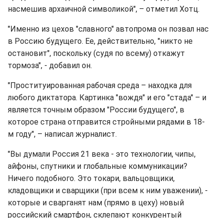
насмешив архаичной символикой", – отметил Хотц.
"Именно из цехов "славного" автопрома он позвал нас
в Россию будущего. Ее, действительно, "никто не
остановит", поскольку (судя по всему) откажут
тормоза", - добавил он.
"Проституированная рабочая среда – находка для
любого диктатора. Картинка "вождя" и его "стада" – и
является точным образом "России будущего", в
которое страна отправится стройными рядами в 18-
м году", – написал журналист.
"Вы думали Россия 21 века - это технологии, чипы,
айфоны, спутники и глобальные коммуникации?
Ничего подобного. Это токари, вальцовщики,
кладовщики и сварщики (при всем к ним уважении), -
которые и сварганят нам (прямо в цеху) новый
российский смартфон, склепают конкурентый