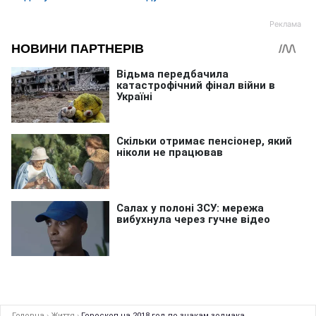
Головна
›
Життя
›
Гороскоп на 2018 год по знакам зодиака