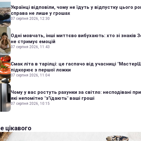
Українці відповіли, чому не їдуть у відпустку цього ро
справа не лише у грошах
07 серпня 2026, 12:30
Одні мовчать, інші миттєво вибухають: хто зі знаків З
не стримує емоцій
07 серпня 2026, 11:43
Смак літа в тарілці: це гаспачо від учасниці "Мастер
підкорює з першої ложки
07 серпня 2026, 11:04
Чому у вас ростуть рахунки за світло: несподівані пр
які непомітно "з'їдають" ваші гроші
07 серпня 2026, 10:15
е цікавого