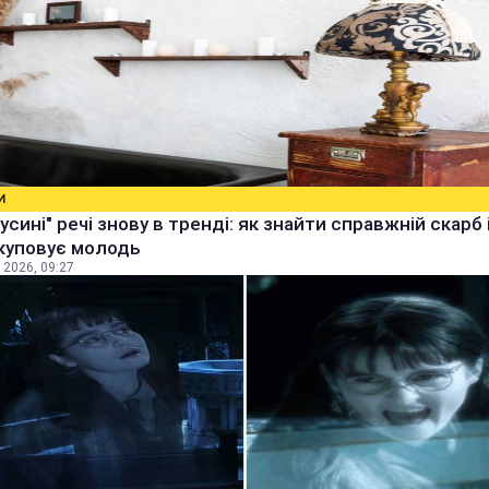
И
бусині" речі знову в тренді: як знайти справжній скарб 
куповує молодь
 2026, 09:27