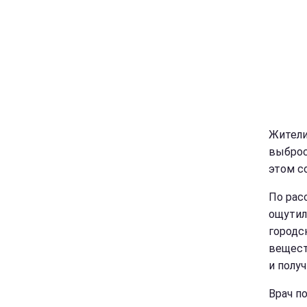
Жители
выброс
этом с
По рас
ощутил
городс
вещест
и полу
Врач п