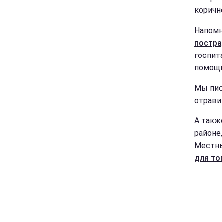
коричн
Напомн
постра
госпит
помощь
Мы пис
отрави
А такж
районе
Местны
для то