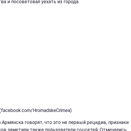
ва и посоветовал уехать из города.
 (facebook.com/HromadskeCrimea)
 Армянска говорят, что это не первый рецидив, признаки
ов заметили также пользователи соцсетей. Отмечались