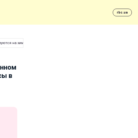
rbc.ua
луются на химические выбросы в воздух
анном
сы в