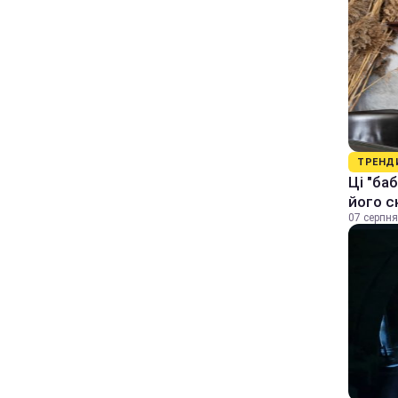
ТРЕНД
Ці "ба
його с
07 серпня