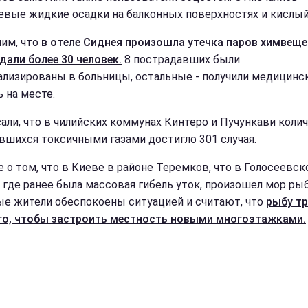
евые жидкие осадки на балконных поверхностях и кислый 
им, что
в отеле Сиднея произошла утечка паров химвеще
дали более 30 человек.
8 пострадавших были
ализированы в больницы, остальные - получили медицин
 на месте.
али, что в чилийских коммунах Кинтеро и Пучункави коли
вшихся токсичными газами достигло 301 случая.
е о том, что в Киеве в районе Теремков, что в Голосеевс
, где ранее была массовая гибель уток, произошел мор ры
е жители обеспокоены ситуацией и считают, что
рыбу т
го, чтобы застроить местность новыми многоэтажками.