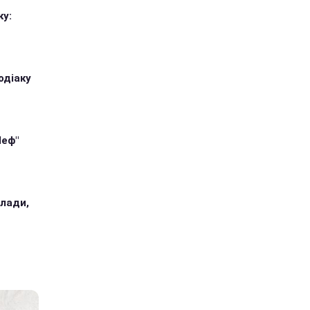
ку:
одіаку
Шеф"
илади,