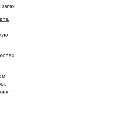
запах.
ств,
скую
чество
ком
бы.
равят