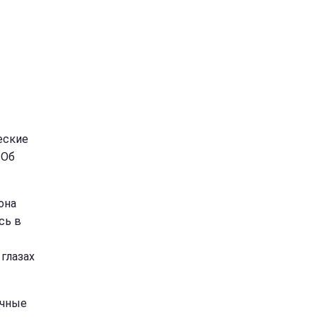
еские
 Об
она
сь в
глазах
ичные