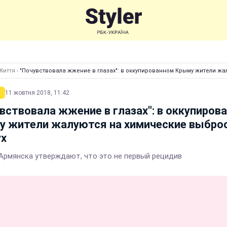
Життя
›
"Почувствовала жжение в глазах": в оккупированном Крыму жители жа
11 жовтня 2018, 11:42
вствовала жжение в глазах": в оккупиров
у жители жалуются на химические выбро
ух
Армянска утверждают, что это не первый рецидив