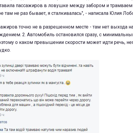
оставила пассажиров в ловушке между забором и трамваем
 там не раз бывает, я сталкивалась", - написала Юлия Лоб
ссажиров точно не в разрешенном месте - там нет выхода на
ждением. 2. Автомобиль остановился сразу, с минимальн
этому о каком превышении скорости может идти речь, неп
удко.