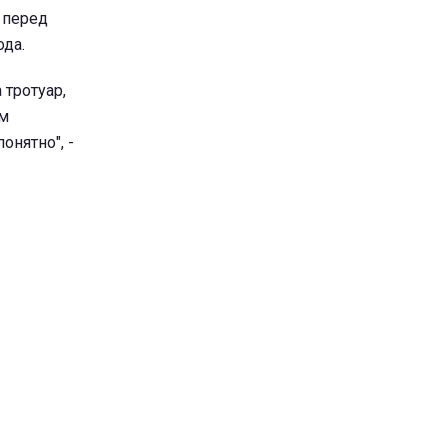
 перед
ода.
 тротуар,
ым
онятно", -