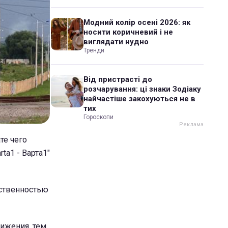
Модний колір осені 2026: як
носити коричневий і не
виглядати нудно
Тренди
Від пристрасті до
розчарування: ці знаки Зодіаку
найчастіше закохуються не в
тих
Гороскопи
те чего
ta1 - Варта1"
ественностью
вижения, тем