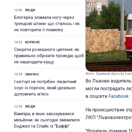
15:03
ЛЮДИ
Блогерка зламала ногу через
трендові штани: що сталось і як
не повторити її помилку
14:22
КОРИСНЕ
Секрети розкішного цвітіння: як
правильно обрізати троянди, щоб
не нашкодити кущу
Фото: Трамвай (kyivcity trav
13:39
СМАЧНО
Во Львове водитель 
І кетчуп не потрібен: пікантний
соус із порічок, який ідеально
могли пострадать лю
доповнить м'ясо
в соцсети
Facebook
.
12:55
ЛЮДИ
На происшествие от
Вампіри, в яких закохувалися
ЛКП "Львовэлектрот
мільйони: як сьогодні змінилися
Енджел та Спайк із "Баффі"
"Водитель трамвая 1