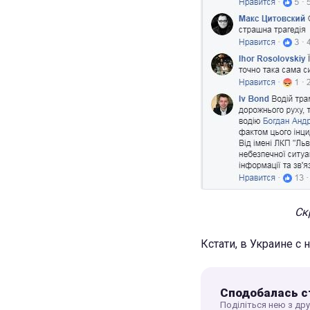
Ск
Кстати, в Украине с 
Сподобалась с
Поділіться нею з др