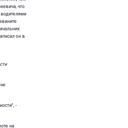
еевича, что
и водителями
звините
начальник
аписал он в
сти
 не
ости", -
оте на