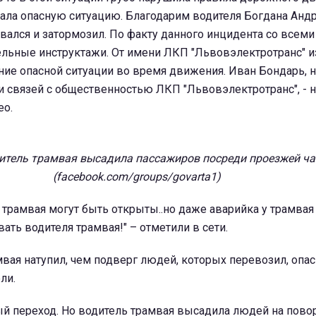
ла опасную ситуацию. Благодарим водителя Богдана Андр
ался и затормозил. По факту данного инцидента со всем
льные инструктажи. От имени ЛКП "Львовэлектротранс" и
ние опасной ситуации во время движения. Иван Бондарь, 
 связей с общественностью ЛКП "Львовэлектротранс", - н
ео.
дитель трамвая высадила пассажиров посреди проезжей ча
(facebook.com/groups/govarta1)
 трамвая могут быть открыты..но даже аварийка у трамвая
ть водителя трамвая!" – отметили в сети.
мвая натупил, чем подверг людей, которых перевозил, опасн
ли.
й переход. Но водитель трамвая высадила людей на повор