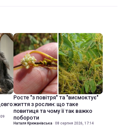
Росте "з повітря" та "висмоктує"
довго
життя з рослин: що таке
повитиця та чому її так важко
:09
побороти
Наталя Крижанівська
·
08 серпня 2026, 17:14