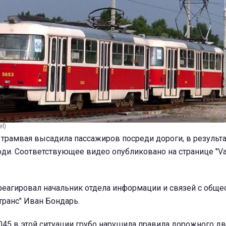
el)
трамвая высадила пассажиров посреди дороги, в результа
ди. Соответствующее видео опубликовано на странице "Var
реагировал начальник отдела информации и связей с общ
ранс" Иван Бондарь.
045 в этой ситуации грубо нарушила правила дорожного д