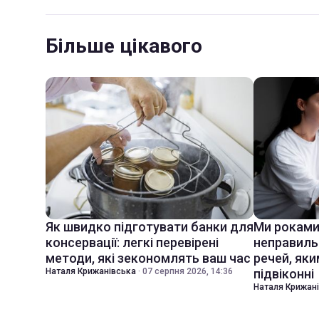
Більше цікавого
Як швидко підготувати банки для
Ми роками
консервації: легкі перевірені
неправиль
методи, які зекономлять ваш час
речей, яки
Наталя Крижанівська
·
07 серпня 2026, 14:36
підвіконні
Наталя Крижан