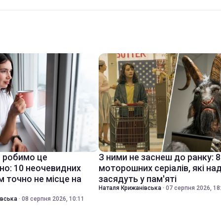
 робимо це
З ними не заснеш до ранку: 8
но: 10 неочевидних
моторошних серіалів, які на
м точно не місце на
засядуть у пам'яті
Наталя Крижанівська
·
07 серпня 2026, 18
івська
·
08 серпня 2026, 10:11