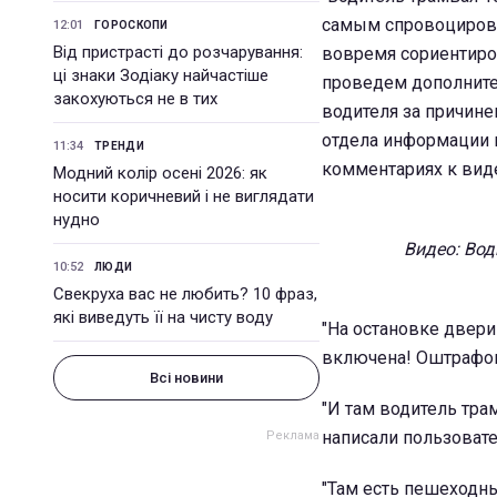
самым спровоцирова
12:01
ГОРОСКОПИ
Від пристрасті до розчарування:
вовремя сориентиров
ці знаки Зодіаку найчастіше
проведем дополните
закохуються не в тих
водителя за причине
отдела информации и
11:34
ТРЕНДИ
комментариях к вид
Модний колір осені 2026: як
носити коричневий і не виглядати
нудно
Видео: Во
10:52
ЛЮДИ
Свекруха вас не любить? 10 фраз,
які виведуть її на чисту воду
"На остановке двери
включена! Оштрафова
Всі новини
"И там водитель тра
написали пользовате
"Там есть пешеходны