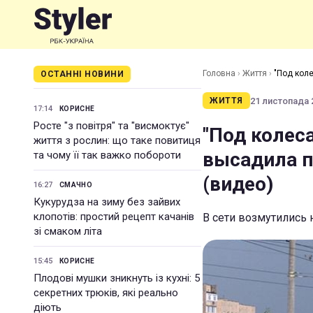
Головна
›
Життя
›
"Под кол
ОСТАННІ НОВИНИ
21 листопада 2
ЖИТТЯ
17:14
КОРИСНЕ
Росте "з повітря" та "висмоктує"
"Под колес
життя з рослин: що таке повитиця
высадила п
та чому її так важко побороти
(видео)
16:27
СМАЧНО
Кукурудза на зиму без зайвих
клопотів: простий рецепт качанів
В сети возмутились
зі смаком літа
15:45
КОРИСНЕ
Плодові мушки зникнуть із кухні: 5
секретних трюків, які реально
діють