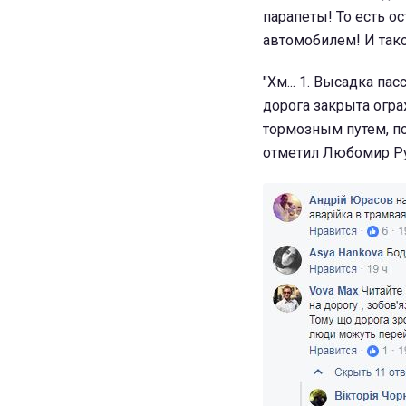
парапеты! То есть 
автомобилем! И такое
"Хм... 1. Высадка па
дорога закрыта огра
тормозным путем, по
отметил Любомир Р