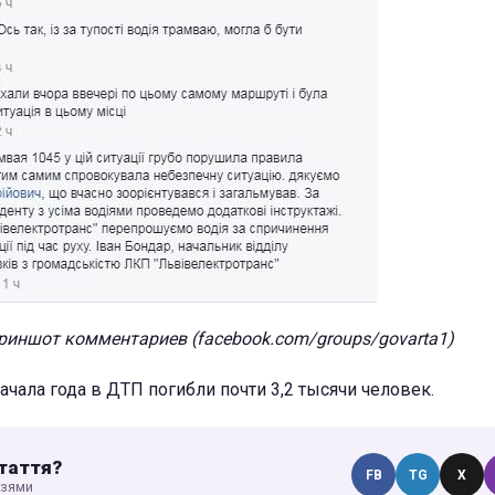
риншот комментариев (facebook.com/groups/govarta1)
начала года в ДТП погибли почти 3,2 тысячи человек.
таття?
FB
TG
X
узями