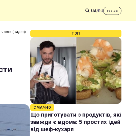
UA
/
RU
rbc.ua
 части (видео)
ТОП
сти
СМАЧНО
Що приготувати з продуктів, які
завжди є вдома: 5 простих ідей
від шеф-кухаря