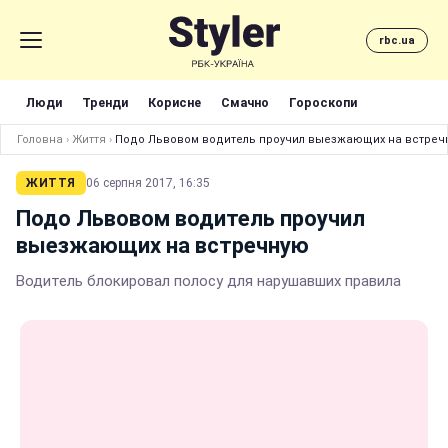
rbc.ua
Люди
Тренди
Корисне
Смачно
Гороскопи
Головна
›
Життя
›
Подо Львовом водитель проучил выезжающих на встреч
ЖИТТЯ
06 серпня 2017, 16:35
Подо Львовом водитель проучил
выезжающих на встречную
Водитель блокировал полосу для нарушавших правила