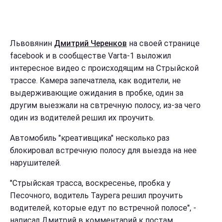
Львовянин
Дмитрий Черенков
на своей странице
facebook и в сообществе Varta-1 выложил
интересное видео с происходящим на Стрыйской
трассе. Камера запечатлела, как водители, не
выдерживающие ожидания в пробке, один за
другим выезжали на свтречную полосу, из-за чего
один из водителей решил их проучить.
Автомобиль "креативщика" несколько раз
блокировал встречную полосу для выезда на нее
нарушителей.
"Стрыйская трасса, воскресенье, пробка у
Песочного, водитель Таурега решил проучить
водителей, которые едут по встречной полосе", -
написал Дмитрий в комментарий к постам.