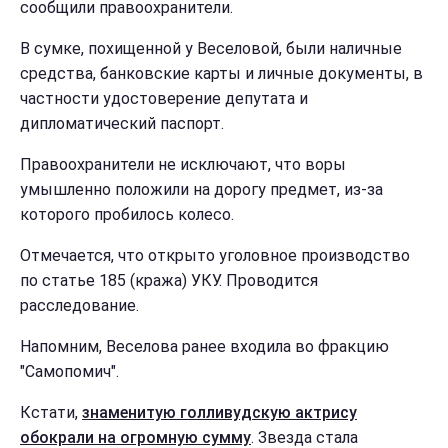
сообщили правоохранители.
В сумке, похищенной у Веселовой, были наличные
средства, банковские карты и личные документы, в
частности удостоверение депутата и
дипломатический паспорт.
Правоохранители не исключают, что воры
умышленно положили на дорогу предмет, из-за
которого пробилось колесо.
Отмечается, что открыто уголовное производство
по статье 185 (кража) УКУ. Проводится
расследование.
Напомним, Веселова ранее входила во фракцию
"Самопомич".
Кстати,
знаменитую голливудскую актрису
обокрали на огромную сумму
. Звезда стала