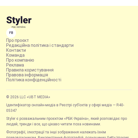
FB
Про проєкт
Редакційна політика і стандарти
Контакти
Команда
Про компанію
Реклама
Правила користування
Правова інформація
Політика конфіденційності
© 2026 LLC «UBT MEDIA»
Ідентифікатор онлайн-медіа в Реєстрі суб’єктів у сфері медіа — R40-
05347
Styler є розважальним проєктом «РБК-Україна», який розповідає про
людей, тренди і все, що цікаво читати поза новинами.
Фотографії, ілюстрації та інші зображення належать їхнім
правовласникам. Використання фотографій, позначених Getty Images,