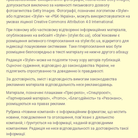
допускається виключно за наявності письмового дозволу
фотоагентства Getty Images. Фотографії, позначені логотипом «Styler»
або підписані «Styler» чи «РБК-Україна», можуть використовуватися на
умовах ліцензії Creative Commons Attribution 4.0 International.
При повному або частковому відтворенні інформаційних матеріалів,
опублікованих на вебсайті «Styler» (styler.rbc.ua), обов'язковим є
розміщення активного гіперпосилання на styler.rbc.ua, відкритого для
індексації пошуковими системами. Таке гіперпосилання має бути
розміщене безпосередньо в тексті матеріалу не нижче другого абзацу.
Редакція «Styler» може не поділяти точку зору авторів публікацій.
Оціночні судження, відповідно до законодавства України, не
підлягають спростуванню та доведенню їх правдивості.
За достовірність, зміст і відповідність вимогам законодавства
рекламних матеріалів відповідальність несе рекламодавець.
Матеріали, позначені плашками «Прес-реліз», «Спецпроєкт»,
«Партнерський матеріал», «Promo», «Благодійність» та «Резонанс»,
розміщуються на правах реклами.
Рубрика «Новини компаній» є інформаційним форматом, що містить
новини, повідомлення та оголошення, пов'язані з діяльністю
компаній, і ґрунтується на інформації, наданій відповідними
компаніями. Редакція не несе відповідальності за достовірність такої
інформації.