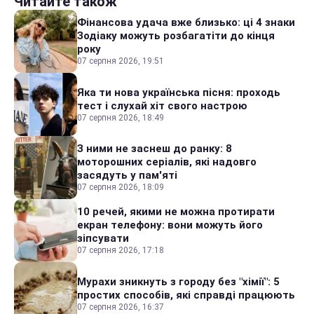
Читайте також
Фінансова удача вже близько: ці 4 знаки
Зодіаку можуть розбагатіти до кінця
року
07 серпня 2026, 19:51
Яка ти нова українська пісня: проходь
тест і слухай хіт свого настрою
07 серпня 2026, 18:49
З ними не заснеш до ранку: 8
моторошних серіалів, які надовго
засядуть у пам'яті
07 серпня 2026, 18:09
10 речей, якими не можна протирати
екран телефону: вони можуть його
зіпсувати
07 серпня 2026, 17:18
Мурахи зникнуть з городу без "хімії": 5
простих способів, які справді працюють
07 серпня 2026, 16:37