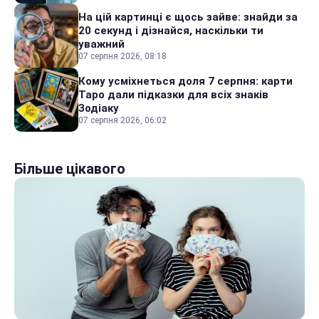
На цій картинці є щось зайве: знайди за
20 секунд і дізнайся, наскільки ти
уважний
07 серпня 2026, 08:18
Кому усміхнеться доля 7 серпня: карти
Таро дали підказки для всіх знаків
Зодіаку
07 серпня 2026, 06:02
Більше цікавого