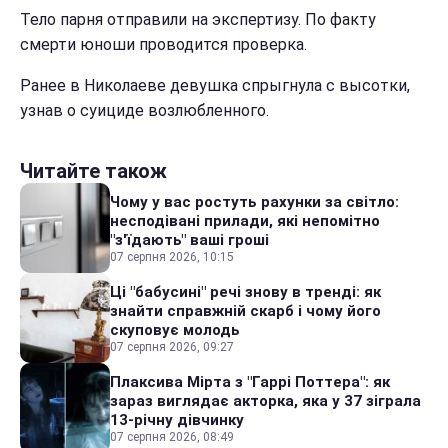
Тело парня отправили на экспертизу. По факту
смерти юноши проводится проверка.
Ранее в Николаеве девушка спрыгнула с высотки,
узнав о суициде возлюбленного.
Читайте також
Чому у вас ростуть рахунки за світло:
несподівані прилади, які непомітно
"з'їдають" ваші гроші
07 серпня 2026, 10:15
Ці "бабусині" речі знову в тренді: як
знайти справжній скарб і чому його
скуповує молодь
07 серпня 2026, 09:27
Плаксива Мірта з "Гаррі Поттера": як
зараз виглядає акторка, яка у 37 зіграла
13-річну дівчинку
07 серпня 2026, 08:49