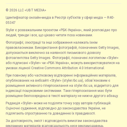
© 2026 LLC «UBT MEDIA»
Ідентифікатор онлайн-медіа в Реєстрі суб’єктів у сфері медіа — R40-
05347
Styler є розважальним проєктом «РБК-Україна», який розповідає про
людей, тренди і все, що цікаво читати поза новинами.
Фотографії, ілюстрації та інші зображення належать їхнім
правовласникам. Використання фотографій, позначених Getty Images,
допускається виключно за наявності письмового дозволу
фотоагентства Getty Images. Фотографії, позначені логотипом «Styler»
або підписані «Styler» чи «РБК-Україна», можуть використовуватися на
умовах ліцензії Creative Commons Attribution 4.0 International.
При повному або частковому відтворенні інформаційних матеріалів,
опублікованих на вебсайті «Styler» (styler.rbc.ua), обов'язковим є
розміщення активного гіперпосилання на styler.rbc.ua, відкритого для
індексації пошуковими системами. Таке гіперпосилання має бути
розміщене безпосередньо в тексті матеріалу не нижче другого абзацу.
Редакція «Styler» може не поділяти точку зору авторів публікацій.
Оціночні судження, відповідно до законодавства України, не
підлягають спростуванню та доведенню їх правдивості.
За достовірність, зміст і відповідність вимогам законодавства
рекламних матеріалів відповідальність несе рекламодавець.